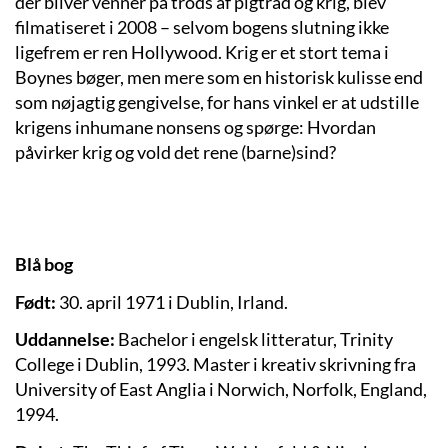
der bliver venner på trods af pigtråd og krig, blev
filmatiseret i 2008 – selvom bogens slutning ikke
ligefrem er ren Hollywood. Krig er et stort tema i
Boynes bøger, men mere som en historisk kulisse end
som nøjagtig gengivelse, for hans vinkel er at udstille
krigens inhumane nonsens og spørge: Hvordan
påvirker krig og vold det rene (barne)sind?
Blå bog
Født:
30. april 1971 i Dublin, Irland.
Uddannelse:
Bachelor i engelsk litteratur, Trinity
College i Dublin, 1993. Master i kreativ skrivning fra
University of East Anglia i Norwich, Norfolk, England,
1994.