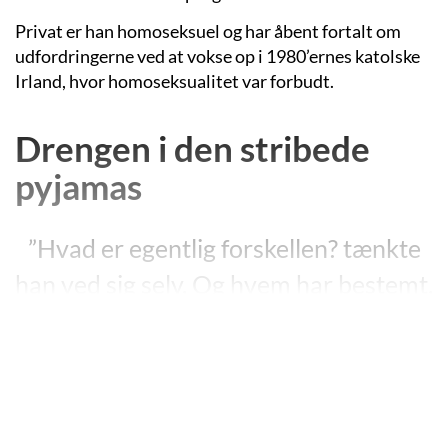
Privat er han homoseksuel og har åbent fortalt om
udfordringerne ved at vokse op i 1980’ernes katolske
Irland, hvor homoseksualitet var forbudt.
Drengen i den stribede
pyjamas
”Hvad er egentlig forskellen? tænkte
han ved sig selv. Og hvem har bestemt,
hvilke folk der skal gå i stribede
pyjamasser, og hvem der skal gå i
uniformer? Det hændte selvfølgelig, at
de to grupper blandede sig med