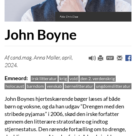
Foto: Chris Close
John Boyne
cand.mag. Anna Møller, april,
2024.
Emneord
irsk litteratur
krig
vold
den 2. verdenskrig
holocaust
barndom
venskab
børnelitteratur
ungdomslitteratur
John Boynes hjerteskærende bøger læses af både
børn og voksne, og da han udgav ”Drengen med den
stribede pyjamas” i 2006, skød den irske forfatter
gennem den litterære stratosfære og indtog
stjernestatus. Den rørende fortælling om to drenge,