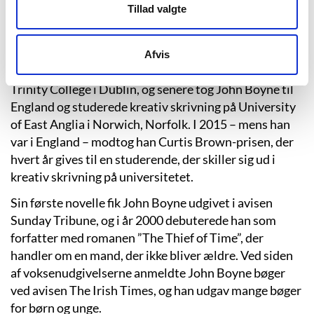
John Boyne blev født 30. april 1971 i Dublin, Irland,
Tillad valgte
hvor han stadig bor. Som dreng brugte han meget tid
på at læse og skrive, og allerede som 8-9-årig vidste
han, at han gerne ville være forfatter. Interessen for
Afvis
bøger udmundede i studier i engelsk litteratur ved
Trinity College i Dublin, og senere tog John Boyne til
England og studerede kreativ skrivning på University
of East Anglia i Norwich, Norfolk. I 2015 – mens han
var i England – modtog han Curtis Brown-prisen, der
hvert år gives til en studerende, der skiller sig ud i
kreativ skrivning på universitetet.
Sin første novelle fik John Boyne udgivet i avisen
Sunday Tribune, og i år 2000 debuterede han som
forfatter med romanen ”The Thief of Time”, der
handler om en mand, der ikke bliver ældre. Ved siden
af voksenudgivelserne anmeldte John Boyne bøger
ved avisen The Irish Times, og han udgav mange bøger
for børn og unge.