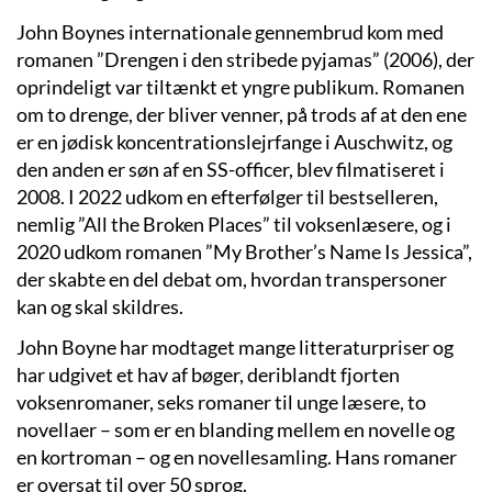
John Boynes internationale gennembrud kom med
romanen ”Drengen i den stribede pyjamas” (2006), der
oprindeligt var tiltænkt et yngre publikum. Romanen
om to drenge, der bliver venner, på trods af at den ene
er en jødisk koncentrationslejrfange i Auschwitz, og
den anden er søn af en SS-officer, blev filmatiseret i
2008. I 2022 udkom en efterfølger til bestselleren,
nemlig ”All the Broken Places” til voksenlæsere, og i
2020 udkom romanen ”My Brother’s Name Is Jessica”,
der skabte en del debat om, hvordan transpersoner
kan og skal skildres.
John Boyne har modtaget mange litteraturpriser og
har udgivet et hav af bøger, deriblandt fjorten
voksenromaner, seks romaner til unge læsere, to
novellaer – som er en blanding mellem en novelle og
en kortroman – og en novellesamling. Hans romaner
er oversat til over 50 sprog.