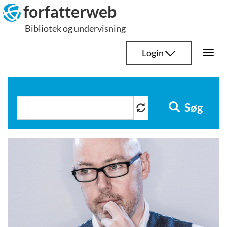
Hop
forfatterweb
til
Bibliotek og undervisning
indhold
Login
Togg
navi
Søg