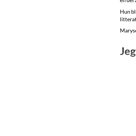
en del 
Hun ble
littera
Maryse
Jeg