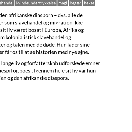
ehandel
kvindeundertrykkelse
magi
begær
hekse
n afrikanske diaspora – dvs. alle de
er som slavehandel og migration ikke
t liv været bosat i Europa, Afrika og
m kolonialistisk slavehandel og
er og talen med de døde. Hun lader sine
r får os til at se historien med nye øjne.
 lange liv og forfatterskab udforskede emner
espil og poesi. Igennem hele sit liv var hun
bien og den afrikanske diaspora.