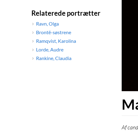
Relaterede portrætter
Ravn, Olga
Brontë-søstrene
Ramqvist, Karolina
Lorde, Audre
Rankine, Claudia
Ma
cand