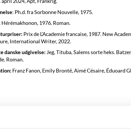
 april 2024, Apt, Frankrig.
nelse
: Ph.d. fra Sorbonne Nouvelle, 1975.
:
Hérémakhonon, 1976. Roman.
aturpriser:
Prix de L’Academie francaise, 1987. New Academy
ure, International Writer, 2022.
e danske udgivelse:
Jeg, Tituba, Salems sorte heks. Batze
de. Roman.
ation:
Franz Fanon, Emily Brontë, Aimé Césaire, Éduoard Gl
iew med Maryse Condé for CUNY TV, 1999.