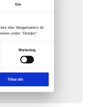
Om
dre eller tilbagetrække dit
okies under ”Detaljer”.
stik- og marketing-cookies.
af en tredjepart.
Marketing
Tillad alle