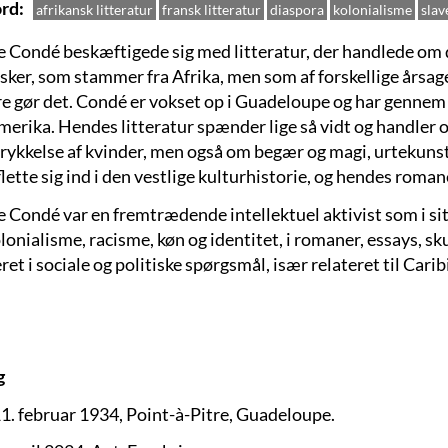
rd
afrikansk litteratur
fransk litteratur
diaspora
kolonialisme
slav
 Condé beskæftigede sig med litteratur, der handlede om de
ker, som stammer fra Afrika, men som af forskellige årsag
e gør det. Condé er vokset op i Guadeloupe og har gennem si
erika. Hendes litteratur spænder lige så vidt og handler o
rykkelse af kvinder, men også om begær og magi, urtekunst
lette sig ind i den vestlige kulturhistorie, og hendes romane
 Condé var en fremtrædende intellektuel aktivist som i sit
onialisme, racisme, køn og identitet, i romaner, essays, sku
et i sociale og politiske spørgsmål, især relateret til Cari
g
1. februar 1934, Point-à-Pitre, Guadeloupe.