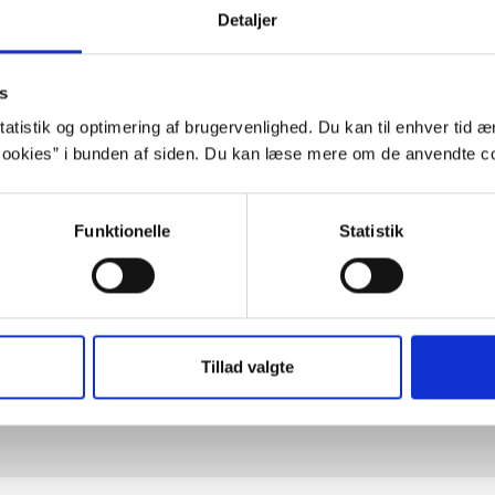
Detaljer
s
atistik og optimering af brugervenlighed. Du kan til enhver tid æn
ookies” i bunden af siden. Du kan læse mere om de anvendte co
For at se denne video, skal du acceptere stati
Indholdet stilles nemlig til rådighed 
Funktionelle
Statistik
Opdater samtykke
Vælg "Tillad alle"
Tillad valgte