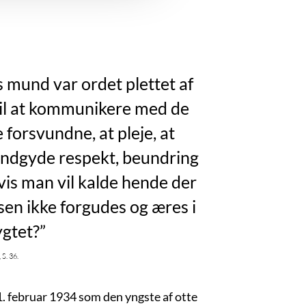
 mund var ordet plettet af
til at kommunikere med de
e forsvundne, at pleje, at
 indgyde respekt, beundring
is man vil kalde hende der
en ikke forgudes og æres i
ygtet?”
s. 36.
. februar 1934 som den yngste af otte