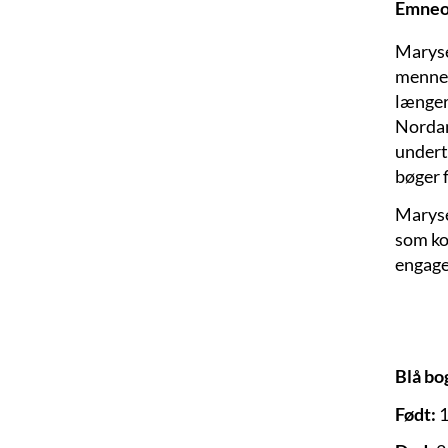
Emneo
Maryse
mennes
længer
Nordam
undert
bøger f
Maryse
som kol
engager
Blå bo
Født:
1