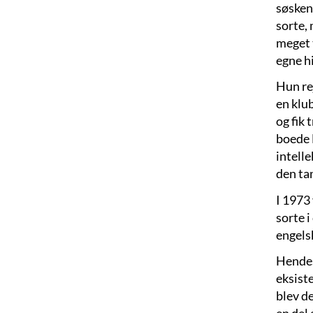
søsken
sorte, 
meget t
egne hi
Hun rej
en klu
og fik
boede 
intell
den ta
I 1973 
sorte i
engels
Hendes
eksist
blev de