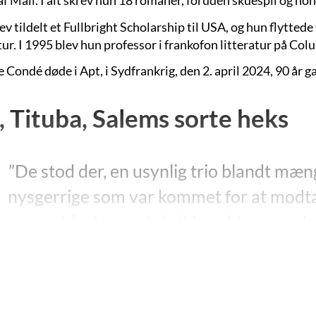
af Mali. I alt skrev hun 18 romaner, foruden skuespil og non
v tildelt et Fullbright Scholarship til USA, og hun flyttede 
tur. I 1995 blev hun professor i frankofon litteratur på Co
 Condé døde i Apt, i Sydfrankrig, den 2. april 2024, 90 år 
, Tituba, Salems sorte heks
”De stod der, en usynlig trio blandt mæ
nysgerrige som var kommet for at modta
ved ånderne at de ikke ældes, men 
udseende. Man Yaya, den høje sorte n
tænder. Min mor Abena, ashanti-prinse
striber af rituelle ar. (…) Jeg kan ikke b