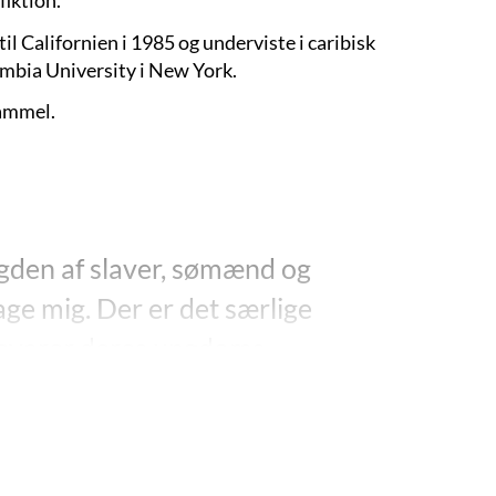
fiktion.
til Californien i 1985 og underviste i caribisk
lumbia University i New York.
gammel.
ngden af slaver, sømænd og
ge mig. Der er det særlige
bevarer deres ungdoms
ago-kvinde med skinnende
sse med ibenholtshud med
eskrive mine følelser da de