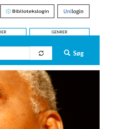
Bibliotekslogin
UniLogin
DER
GENRER
Søg