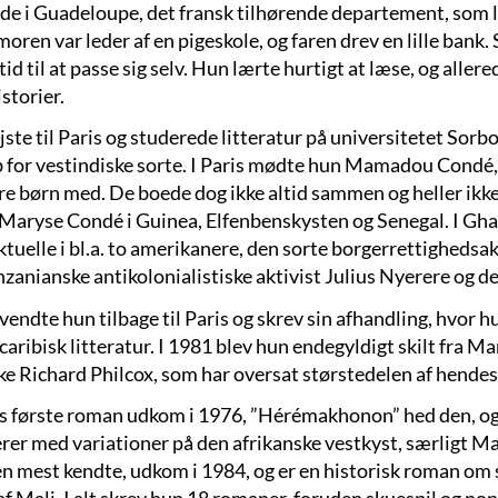
de i Guadeloupe, det fransk tilhørende departement, som l
moren var leder af en pigeskole, og faren drev en lille bank
id til at passe sig selv. Hun lærte hurtigt at læse, og alle
storier.
ste til Paris og studerede litteratur på universitetet Sorbo
b for vestindiske sorte. I Paris mødte hun Mamadou Condé, 
 tre børn med. De boede dog ikke altid sammen og heller ik
Maryse Condé i Guinea, Elfenbenskysten og Senegal. I Gha
ektuelle i bl.a. to amerikanere, den sorte borgerrettigheds
nzanianske antikolonialistiske aktivist Julius Nyerere og
vendte hun tilbage til Paris og skrev sin afhandling, hvor 
 caribisk litteratur. I 1981 blev hun endegyldigt skilt fra
ke Richard Philcox, som har oversat størstedelen af hendes 
 første roman udkom i 1976, ”Hérémakhonon” hed den, og v
erer med variationer på den afrikanske vestkyst, særligt 
n mest kendte, udkom i 1984, og er en historisk roman om s