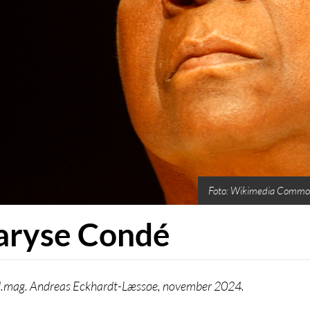
Foto: Wikimedia Commo
ryse Condé
.mag. Andreas Eckhardt-Læssøe, november 2024.