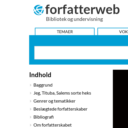
forfatterweb
Hop
til
Bibliotek og undervisning
indhold
HOVEDMENU
TEMAER
VOK
Indhold
Baggrund
Jeg, Tituba, Salems sorte heks
Genrer og tematikker
Beslægtede forfatterskaber
Bibliografi
Om forfatterskabet