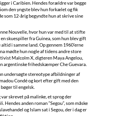
igger i Caribien. Hendes forældre var begge
. Som den yngste blev hun forkælet og fik
rede som 12-årig begyndte hun at skrive sine
nne Nouvelle, hvor hun var med til at stifte
en skuespiller fra Guinea, som hun blev gift
ke altid i samme land. Op gennem 1960’erne
na mødte hun nogle af tidens andre store
aktivist Malcolm X, digteren Maya Angelou,
 den argentinske frihedskæmper Che Guevara.
hun undersøgte stereotype afbildninger af
 Mamadou Condé og kort efter gift med den
bøger til engelsk.
ar skrevet på malinke, et sprog der
Mali. Hendes anden roman ”Segou”, som måske
lavehandel og Islam sat i Segou, der i dag er