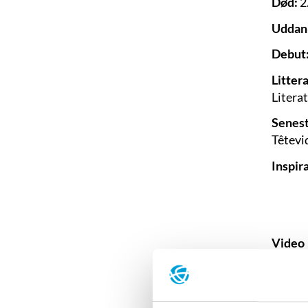
Død:
2.
Uddan
Debut
Litter
Literat
Senest
Têtevi
Inspir
Video
Interv