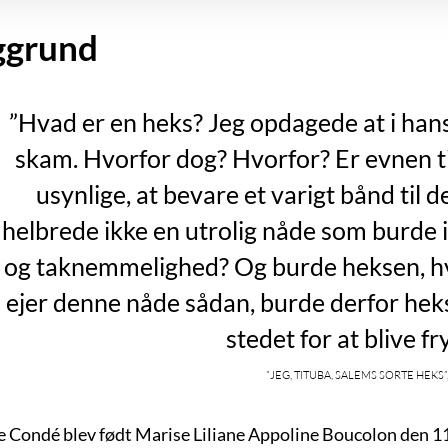
ggrund
”Hvad er en heks? Jeg opdagede at i hans
skam. Hvorfor dog? Hvorfor? Er evnen 
usynlige, at bevare et varigt bånd til d
helbrede ikke en utrolig nåde som burde
og taknemmelighed? Og burde heksen, hv
ejer denne nåde sådan, burde derfor heks
stedet for at blive fr
”Jeg, Tituba, Salems sorte heks”, 
 Condé blev født Marise Liliane Appoline Boucolon den 11