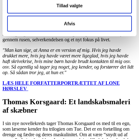
Tillad valgte
I den aktuelle roman
“Svømmende, rygende, grædende”
har
hovedpersonen Anna et alkoholproblem, som hun prøver at skjule
og overbevise sig selv om ikke er til gene hverken for hende selv
eller omgivelserne. Men hun falder igennem gang på gang trods sine
Afvis
gode intentioner om ikke at drikke. Gennem en række både
alvorlige og underholdende monologer følger man Annes vej
gennem rusen, selverkendelsen og et nyt fokus på livet.
"Man kan sige, at Anna er en version af mig. Hvis jeg havde
drukket mere, hvis jeg havde været mere ligeglad, hvis jeg havde
haft skrivekrise, hvis mine børn havde brudt kontakten til mig osv.
osv. Så egentlig så tager jeg noget, jeg kender, og forstørrer det lidt
op. Så sådan tror jeg, at hun er."
LÆS HELE FORFATTERPORTRÆTTET AF LONE
HØRSLEV
Thomas Korsgaard: Et landskabsmaleri
af skæbner
I sin nye novellekreds tager Thomas Korsgaard os med til en egn,
som læserne kender fra trilogien om Tue. Det er en fortælling om
drenge og fædre og deres maskulinitet. Om at være “snydt ud af