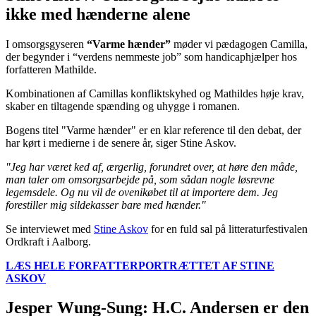
ikke med hænderne alene
I omsorgsgyseren
“Varme hænder”
møder vi pædagogen Camilla,
der begynder i “verdens nemmeste job” som handicaphjælper hos
forfatteren Mathilde.
Kombinationen af Camillas konfliktskyhed og Mathildes høje krav,
skaber en tiltagende spænding og uhygge i romanen.
Bogens titel "Varme hænder" er en klar reference til den debat, der
har kørt i medierne i de senere år, siger Stine Askov.
"Jeg har været ked af, ærgerlig, forundret over, at høre den måde,
man taler om omsorgsarbejde på, som sådan nogle løsrevne
legemsdele. Og nu vil de ovenikøbet til at importere dem. Jeg
forestiller mig sildekasser bare med hænder."
Se interviewet med
Stine Askov
for en fuld sal på litteraturfestivalen
Ordkraft i Aalborg.
LÆS HELE FORFATTERPORTRÆTTET AF STINE
ASKOV
Jesper Wung-Sung: H.C. Andersen er den