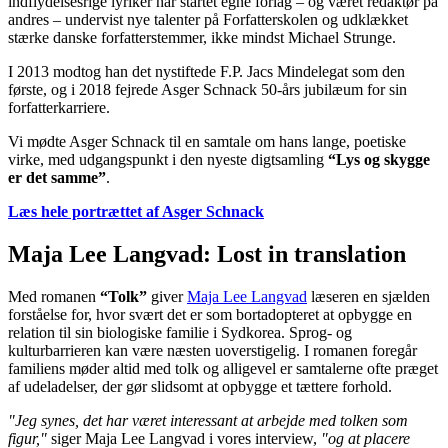
indflydelsesrige lyriker har startet egne forlag – og været redaktør på
andres – undervist nye talenter på Forfatterskolen og udklækket
stærke danske forfatterstemmer, ikke mindst Michael Strunge.
I 2013 modtog han det nystiftede F.P. Jacs Mindelegat som den
første, og i 2018 fejrede Asger Schnack 50-års jubilæum for sin
forfatterkarriere.
Vi mødte Asger Schnack til en samtale om hans lange, poetiske
virke, med udgangspunkt i den nyeste digtsamling
“Lys og skygge
er det samme”
.
Læs hele portrættet af Asger Schnack
Maja Lee Langvad: Lost in translation
Med romanen
“Tolk”
giver
Maja Lee Langvad
læseren en sjælden
forståelse for, hvor svært det er som bortadopteret at opbygge en
relation til sin biologiske familie i Sydkorea. Sprog- og
kulturbarrieren kan være næsten uoverstigelig. I romanen foregår
familiens møder altid med tolk og alligevel er samtalerne ofte præget
af udeladelser, der gør slidsomt at opbygge et tættere forhold.
"Jeg synes, det har været interessant at arbejde med tolken som
figur,"
siger Maja Lee Langvad i vores interview,
"og at placere