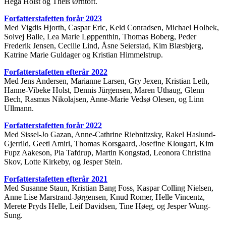
Hega Holst og Theis Ørntoft.
Forfatterstafetten forår 2023
Med Vigdis Hjorth, Caspar Eric, Keld Conradsen, Michael Holbek,
Solvej Balle, Lea Marie Løppenthin, Thomas Boberg, Peder
Frederik Jensen, Cecilie Lind, Åsne Seierstad, Kim Blæsbjerg,
Katrine Marie Guldager og Kristian Himmelstrup.
Forfatterstafetten efterår 2022
Med Jens Andersen, Marianne Larsen, Gry Jexen, Kristian Leth,
Hanne-Vibeke Holst, Dennis Jürgensen, Maren Uthaug, Glenn
Bech, Rasmus Nikolajsen, Anne-Marie Vedsø Olesen, og Linn
Ullmann.
Forfatterstafetten forår 2022
Med Sissel-Jo Gazan, Anne-Cathrine Riebnitzsky, Rakel Haslund-
Gjerrild, Geeti Amiri, Thomas Korsgaard, Josefine Klougart, Kim
Fupz Aakeson, Pia Tafdrup, Martin Kongstad, Leonora Christina
Skov, Lotte Kirkeby, og Jesper Stein.
Forfatterstafetten efterår 2021
Med Susanne Staun, Kristian Bang Foss, Kaspar Colling Nielsen,
Anne Lise Marstrand-Jørgensen, Knud Romer, Helle Vincentz,
Merete Pryds Helle, Leif Davidsen, Tine Høeg, og Jesper Wung-
Sung.