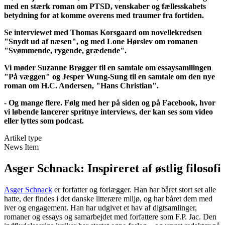
med en stærk roman om PTSD, venskaber og fællesskabets
betydning for at komme overens med traumer fra fortiden.
Se interviewet med Thomas Korsgaard om novellekredsen
"Snydt ud af næsen", og med Lone Hørslev om romanen
"Svømmende, rygende, grædende".
Vi møder Suzanne Brøgger til en samtale om essaysamllingen
"På væggen" og Jesper Wung-Sung til en samtale om den nye
roman om H.C. Andersen, "Hans Christian".
- Og mange flere. Følg med her på siden og på Facebook, hvor
vi løbende lancerer spritnye interviews, der kan ses som video
eller lyttes som podcast.
Artikel type
News Item
Asger Schnack: Inspireret af østlig filosofi
Asger Schnack
er forfatter og forlægger. Han har båret stort set alle
hatte, der findes i det danske litterære miljø, og har båret dem med
iver og engagement. Han har udgivet et hav af digtsamlinger,
romaner og essays og samarbejdet med forfattere som F.P. Jac. Den