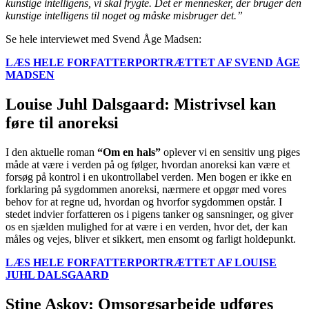
kunstige intelligens, vi skal frygte. Det er mennesker, der bruger den
kunstige intelligens til noget og måske misbruger det.”
Se hele interviewet med Svend Åge Madsen:
LÆS HELE FORFATTERPORTRÆTTET AF SVEND ÅGE
MADSEN
Louise Juhl Dalsgaard: Mistrivsel kan
føre til anoreksi
I den aktuelle roman
“Om en hals”
oplever vi en sensitiv ung piges
måde at være i verden på og følger, hvordan anoreksi kan være et
forsøg på kontrol i en ukontrollabel verden. Men bogen er ikke en
forklaring på sygdommen anoreksi, nærmere et opgør med vores
behov for at regne ud, hvordan og hvorfor sygdommen opstår. I
stedet indvier forfatteren os i pigens tanker og sansninger, og giver
os en sjælden mulighed for at være i en verden, hvor det, der kan
måles og vejes, bliver et sikkert, men ensomt og farligt holdepunkt.
LÆS HELE FORFATTERPORTRÆTTET AF LOUISE
JUHL DALSGAARD
Stine Askov: Omsorgsarbejde udføres