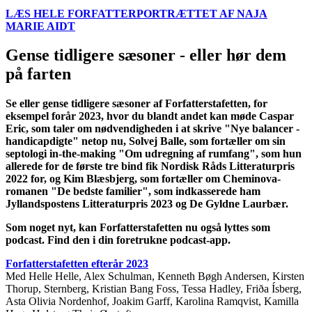
LÆS HELE FORFATTERPORTRÆTTET AF NAJA
MARIE AIDT
Gense tidligere sæsoner - eller hør dem
på farten
Se eller gense tidligere sæsoner af Forfatterstafetten, for
eksempel forår 2023, hvor du blandt andet kan møde Caspar
Eric, som taler om nødvendigheden i at skrive "Nye balancer -
handicapdigte" netop nu, Solvej Balle, som fortæller om sin
septologi in-the-making "Om udregning af rumfang", som hun
allerede for de første tre bind fik Nordisk Råds Litteraturpris
2022 for, og Kim Blæsbjerg, som fortæller om Cheminova-
romanen "De bedste familier", som indkasserede ham
Jyllandspostens Litteraturpris 2023 og De Gyldne Laurbær.
Som noget nyt, kan Forfatterstafetten nu også lyttes som
podcast. Find den i din foretrukne podcast-app.
Forfatterstafetten efterår 2023
Med Helle Helle, Alex Schulman, Kenneth Bøgh Andersen, Kirsten
Thorup, Sternberg, Kristian Bang Foss, Tessa Hadley, Friða Ísberg,
Asta Olivia Nordenhof, Joakim Garff, Karolina Ramqvist, Kamilla