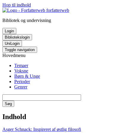
Hop til indhold
forfatterweb
Bibliotek og undervisning
Login
Bibliotekslogin
UniLogin
Toggle navigation
Hovedmenu
Temaer
Voksne
Børn & Unge
Perioder
Genrer
Søg
Indhold
Asger Schnack: Inspireret af østlig filosofi