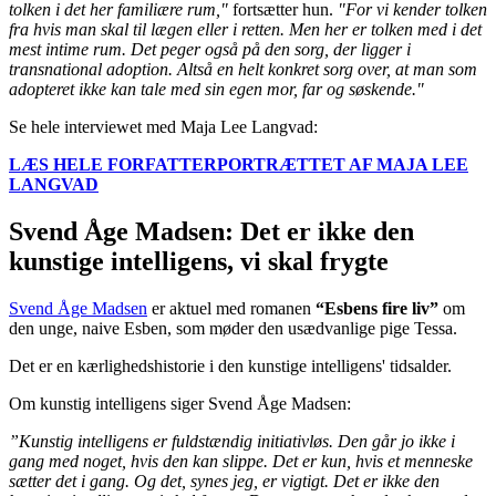
tolken i det her familiære rum,"
fortsætter hun.
"For vi kender tolken
fra hvis man skal til lægen eller i retten. Men her er tolken med i det
mest intime rum. Det peger også på den sorg, der ligger i
transnational adoption. Altså en helt konkret sorg over, at man som
adopteret ikke kan tale med sin egen mor, far og søskende."
Se hele interviewet med Maja Lee Langvad:
LÆS HELE FORFATTERPORTRÆTTET AF MAJA LEE
LANGVAD
Svend Åge Madsen: Det er ikke den
kunstige intelligens, vi skal frygte
Svend Åge Madsen
er aktuel med romanen
“Esbens fire liv”
om
den unge, naive Esben, som møder den usædvanlige pige Tessa.
Det er en kærlighedshistorie i den kunstige intelligens' tidsalder.
Om kunstig intelligens siger Svend Åge Madsen:
”Kunstig intelligens er fuldstændig initiativløs. Den går jo ikke i
gang med noget, hvis den kan slippe. Det er kun, hvis et menneske
sætter det i gang. Og det, synes jeg, er vigtigt. Det er ikke den