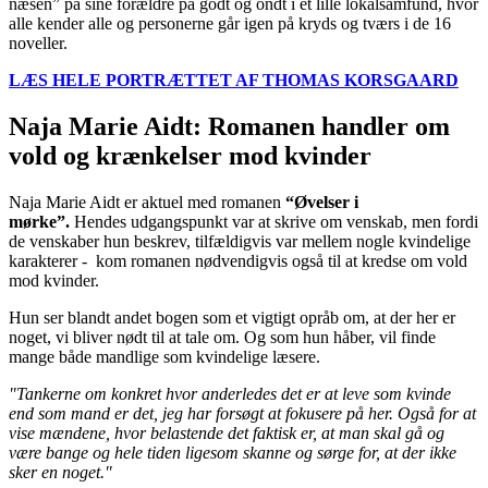
næsen” på sine forældre på godt og ondt i et lille lokalsamfund, hvor
alle kender alle og personerne går igen på kryds og tværs i de 16
noveller.
LÆS HELE PORTRÆTTET AF THOMAS KORSGAARD
Naja Marie Aidt: Romanen handler om
vold og krænkelser mod kvinder
Naja Marie Aidt er aktuel med romanen
“Øvelser i
mørke”.
Hendes udgangspunkt var at skrive om venskab, men fordi
de venskaber hun beskrev, tilfældigvis var mellem nogle kvindelige
karakterer - kom romanen nødvendigvis også til at kredse om vold
mod kvinder.
Hun ser blandt andet bogen som et vigtigt opråb om, at der her er
noget, vi bliver nødt til at tale om. Og som hun håber, vil finde
mange både mandlige som kvindelige læsere.
"Tankerne om konkret hvor anderledes det er at leve som kvinde
end som mand er det, jeg har forsøgt at fokusere på her. Også for at
vise mændene, hvor belastende det faktisk er, at man skal gå og
være bange og hele tiden ligesom skanne og sørge for, at der ikke
sker en noget."