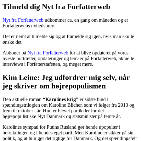
Tilmeld dig Nyt fra Forfatterweb
Nyt fra Forfatterweb
udkommer ca. en gang om måneden og er
Forfatterwebs nyhedsbrev.
Det er nemt at tilmelde sig og at framelde sig igen, hvis man skulle
ønske det.
Abboner på
Nyt fra Forfatterweb
for at blive opdateret på vores
nyeste portrætter, opdateringer og temaer på Forfatterweb, aktuelle
interviews i Forfatterstafetten, og meget mere.
Kim Leine: Jeg udfordrer mig selv, når
jeg skriver om højrepopulismen
Den aktuelle roman
“Karolines krig”
er sidste bind i
spændingstrilogien om Karoline Blicher, som vi følger fra 2013 og
frem til oktober i år. Hun er blevet partileder for det
højrepopulistiske Nyt Danmark og statsminister på femte år.
Karolines sympati for Putins Rusland gør hende upopulær i
befolkningen og i hendes eget parti. Men Karoline er sikker på sin
politik, og at hun gør det rigtige for Danmark. Og det spændingsfelt