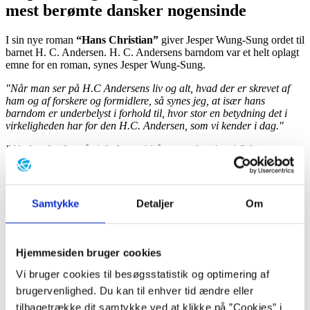
mest berømte dansker nogensinde
I sin nye roman
“Hans Christian”
giver Jesper Wung-Sung ordet til
barnet H. C. Andersen. H. C. Andersens barndom var et helt oplagt
emne for en roman, synes Jesper Wung-Sung.
"Når man ser på H.C Andersens liv og alt, hvad der er skrevet af
ham og af forskere og formidlere, så synes jeg, at især hans
barndom er underbelyst i forhold til, hvor stor en betydning det i
virkeligheden har for den H.C. Andersen, som vi kender i dag."
"Alt det, der foregår i de første 14 år, mens han bor i Odense og
indtil han rejser til København, er sådan set grundlaget for den
H.C. Andersen, vi i dag kender og beundrer og som er den mest
berømte dansker nogensinde."
Samtykke
Detaljer
Om
LÆS FORFATTERPORTRÆTTET AF JESPER WUNG-
SUNG
og
SE
DET SPRITNYE PORTRÆT AF H. C.
ANDERSEN
Hjemmesiden bruger cookies
Suzanne Brøgger: Litteratur gør os mere
Vi bruger cookies til besøgsstatistik og optimering af
tolerante
brugervenlighed. Du kan til enhver tid ændre eller
tilbagetrække dit samtykke ved at klikke på ”Cookies” i