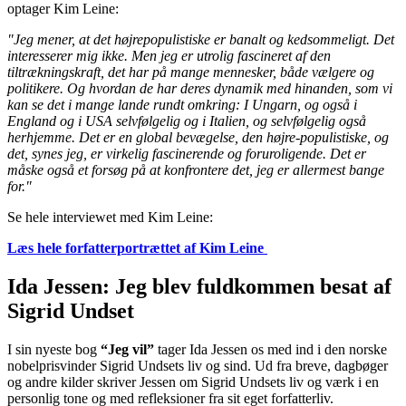
optager Kim Leine:
"Jeg mener, at det højrepopulistiske er banalt og kedsommeligt. Det
interesserer mig ikke. Men jeg er utrolig fascineret af den
tiltrækningskraft, det har på mange mennesker, både vælgere og
politikere. Og hvordan de har deres dynamik med hinanden, som vi
kan se det i mange lande rundt omkring: I Ungarn, og også i
England og i USA selvfølgelig og i Italien, og selvfølgelig også
herhjemme. Det er en global bevægelse, den højre-populistiske, og
det, synes jeg, er virkelig fascinerende og foruroligende. Det er
måske også et forsøg på at konfrontere det, jeg er allermest bange
for."
Se hele interviewet med Kim Leine:
Læs hele forfatterportrættet af Kim Leine
Ida Jessen: Jeg blev fuldkommen besat af
Sigrid Undset
I sin nyeste bog
“Jeg vil”
tager Ida Jessen os med ind i den norske
nobelprisvinder Sigrid Undsets liv og sind. Ud fra breve, dagbøger
og andre kilder skriver Jessen om Sigrid Undsets liv og værk i en
personlig tone og med refleksioner fra sit eget forfatterliv.