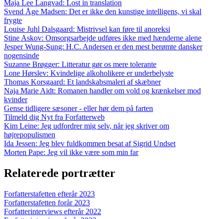
Maja Lee Langvad: Lost in translation
Svend Åge Madsen: Det er ikke den kunstige intelligens, vi skal
frygte
Louise Juhl Dalsgaard: Mistrivsel kan føre til anoreksi
Stine Askov: Omsorgsarbejde udføres ikke med hænderne alene
Jesper Wung-Sung: H.C. Andersen er den mest berømte dansker
nogensinde
Suzanne Brøgger: Litteratur gør os mere tolerante
Lone Hørslev: Kvindelige alkoholikere er underbelyste
Thomas Korsgaard: Et landskabsmaleri af skæbner
Naja Marie Aidt: Romanen handler om vold og krænkelser mod
kvinder
Gense tidligere sæsoner - eller hør dem på farten
Tilmeld dig Nyt fra Forfatterweb
Kim Leine: Jeg udfordrer mig selv, når jeg skriver om
højrepopulismen
Ida Jessen: Jeg blev fuldkommen besat af Sigrid Undset
Morten Pape: Jeg vil ikke være som min far
Relaterede portrætter
Forfatterstafetten efterår 2023
Forfatterstafetten forår 2023
Forfatterinterviews efterår 2022