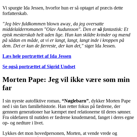
Vi spurgte Ida Jessen, hvorfor hun er så optaget af præcis dette
forfatterskab.
"Jeg blev fuldkommen
blown away
, da jeg oversatte
middelalderromanen "Olav Audunsson". Den er
så
fantastisk: Et
episk mesterskab helt uden lige. Hun kan skildre kvinder og mænd
på sådan en måde, at vi er langt, langt, langt inde i kroppen på
dem. Det er kun de færreste, der kan det,"
siger Ida Jessen.
Læs hele portrættet af Ida Jessen
Se også portrættet af Sigrid Undset
Morten Pape: Jeg vil ikke være som min
far
I sin nyeste autofiktive roman,
“Nøglebarn”
, dykker Morten Pape
ned i sin fars familiehistorie. Han retter fokus på fædrene, der
gennem generationer har kæmpet med relationerne til deres sønner.
Fra oldefaren til nutiden er fædrene knudemænd, fanget i deres egne
op- og nedture i livet.
Lykkes det mon hovedpersonen, Morten, at vende vrede og