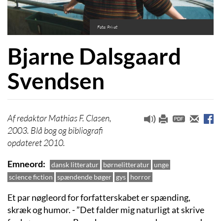
Foto: Privat
Bjarne Dalsgaard
Svendsen
redaktør Mathias F. Clasen,
2003. Blå bog og bibliografi
opdateret 2010.
Emneord
dansk litteratur
børnelitteratur
unge
science fiction
spændende bøger
gys
horror
Et par nøgleord for forfatterskabet er spænding,
skræk og humor. - ”Det falder mig naturligt at skrive