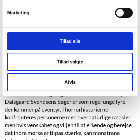
kone og deres to katte, Pusse og Buller. Bjarne
Dalsgaard Svendsen er et overordentlig belæst og
Marketing
vidende menneske, hvis yndlingslæsning spænder fra
Astrid Lindgrens
Mio, min Mio
over H.C. Andersens
fortællinger og Stephen Kings rædselsroman ”The
Shining” til F.M. Dostojevskij og Franz Kafka.
Tillad alle
Bjarne Dalsgaard Svendsen, der er opvokset i den lille
by Svinsager, er uddannet journalist, men har i tidens
Tillad valgte
løb bl.a. læst teologi og arbejdet som nodetegner.
Forfatteren har dog altid vidst at han ville skrive.
Afvis
Gennem det hidtidige forfatterskab løber
hovedtemaerne
angst
og
venskab
. Personerne i Bjarne
Dalsgaard Svendsens bøger er som regel unge fyre,
der kommer på eventyr. I horrorhistorierne
konfronteres personerne med overnaturlige rædsler,
men hvis venskabet og viljen til at erkende og berejse
det indre mørke er tilpas stærke, kan monstrene