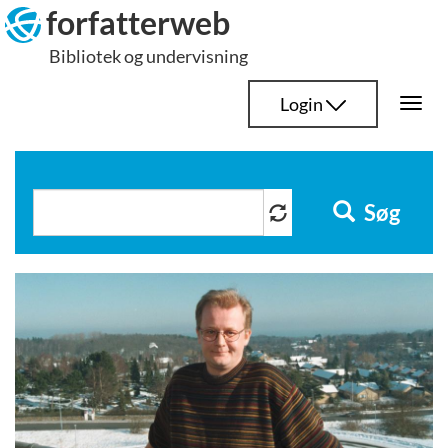
Hop
forfatterweb
til
Bibliotek og undervisning
indhold
Login
Togg
navi
Søg