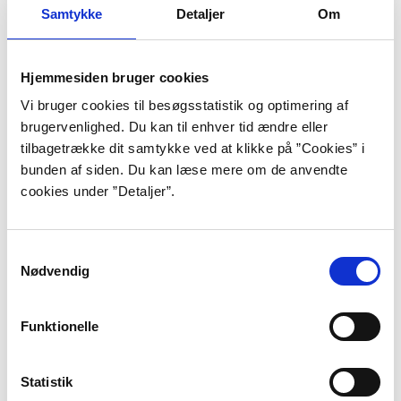
Samtykke
Detaljer
Om
Seneste udgivelse:
Hvorfor skriger paven? Gyldendal,
2010. Gys.
Hjemmesiden bruger cookies
Inspiration:
Finnegans Wake af James Joyce.
Vi bruger cookies til besøgsstatistik og optimering af
brugervenlighed. Du kan til enhver tid ændre eller
tilbagetrække dit samtykke ved at klikke på ”Cookies” i
bunden af siden. Du kan læse mere om de anvendte
Baggrund
cookies under ”Detaljer”.
Bjarne Dalsgaard Svendsen, forfatter og oversætter,
Samtykkevalg
debuterede i 1993 med science fiction-romanen
Nødvendig
Rejsen til det ukendte
. Året efter udkom gyser- eller
horrorromanen
Øksens magt
, som faktisk er skrevet
før Rejsen til det ukendte. Et par nøgleord for
Funktionelle
forfatterskabet er spænding, skræk og humor.
Forfatteren bor i Højbjerg ved Århus sammen med sin
Statistik