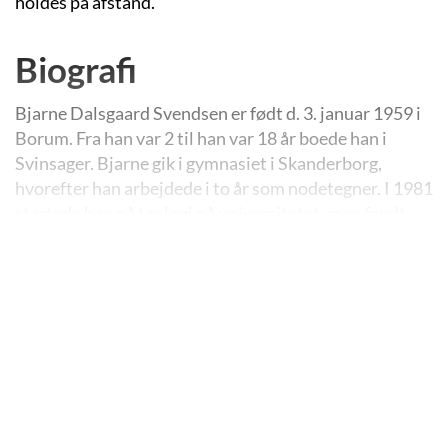
holdes på afstand.
Biografi
Bjarne Dalsgaard Svendsen er født d. 3. januar 1959 i
Borum. Fra han var 2 til han var 18 år boede han i
Svinsager. Bjarne gik i gymnasiet i Skanderborg,
hvorefter han arbejdede i to år som nodetegner. I 1981
startede han på teologi på universitetet, men fandt
efter et halvt års tid ud af, at det ikke var noget for
ham. Han begyndte i 1982 på højskole i Holstebro,
hvor han mødte sin kone. I 1985 begyndte Bjarne på
Journalisthøjskolen, og han fik sin eksamen efter
praktik på Ekstra Bladet.
Bjarne valgte journalistuddannelsen fordi det var en
mulighed for at komme til at skrive professionelt. Han
har dog altid vidst at han ville skrive fiktion: