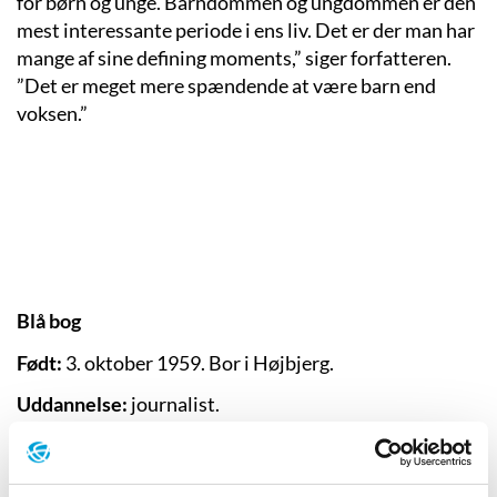
for børn og unge. Barndommen og ungdommen er den
mest interessante periode i ens liv. Det er der man har
mange af sine defining moments,” siger forfatteren.
”Det er meget mere spændende at være barn end
voksen.”
Blå bog
Født:
3. oktober 1959. Bor i Højbjerg.
Uddannelse:
journalist.
Debut:
Rejsen til det ukendte (1993).
Priser:
Forlaget Gyldendals børnebogspris, 1999.