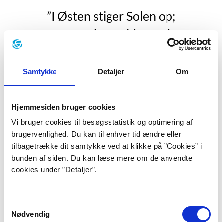
”I Østen stiger Solen op;
Den spreder Guld paa Sky,
Gaaer over Hav og Bjergetop,
Gaaer over Land og By.
Samtykke
Detaljer
Om
Den kommer fra den fagre Kyst
Hvor Paradiset laa;
Hjemmesiden bruger cookies
Den bringer Lys og Liv og Lyst
Vi bruger cookies til besøgsstatistik og optimering af
brugervenlighed. Du kan til enhver tid ændre eller
Til Store og til Smaa.”
tilbagetrække dit samtykke ved at klikke på ”Cookies” i
bunden af siden. Du kan læse mere om de anvendte
”Morgen- og Aftensange”, s. 13.
cookies under ”Detaljer”.
B.S. Ingemann voksede op som præstesøn og som den
yngste i en børnefolk på otte. Allerede som tiårig
Samtykkevalg
mistede han sin far, ti år efter sin mor og i de følgende
Nødvendig
år alle sine syv brødre. Moren og tre søskende døde af