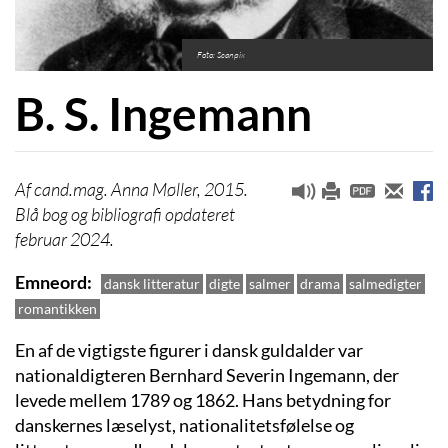
Foto: Scanpix
B. S. Ingemann
cand.mag. Anna Møller, 2015.
Blå bog og bibliografi opdateret
februar 2024.
Emneord
dansk litteratur
digte
salmer
drama
salmedigter
romantikken
En af de vigtigste figurer i dansk guldalder var
nationaldigteren Bernhard Severin Ingemann, der
levede mellem 1789 og 1862. Hans betydning for
danskernes læselyst, nationalitetsfølelse og