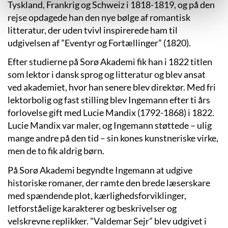
Tyskland, Frankrig og Schweiz i 1818-1819, og på den
rejse opdagede han den nye bølge af romantisk
litteratur, der uden tvivl inspirerede ham til
udgivelsen af ”Eventyr og Fortællinger” (1820).
Efter studierne på Sorø Akademi fik han i 1822 titlen
som lektor i dansk sprog og litteratur og blev ansat
ved akademiet, hvor han senere blev direktør. Med fri
lektorbolig og fast stilling blev Ingemann efter ti års
forlovelse gift med Lucie Mandix (1792-1868) i 1822.
Lucie Mandix var maler, og Ingemann støttede – ulig
mange andre på den tid – sin kones kunstneriske virke,
men de to fik aldrig børn.
På Sorø Akademi begyndte Ingemann at udgive
historiske romaner, der ramte den brede læserskare
med spændende plot, kærlighedsforviklinger,
letforståelige karakterer og beskrivelser og
velskrevne replikker. ”Valdemar Sejr” blev udgivet i