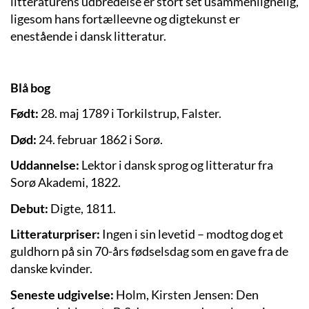
litteraturens udbredelse er stort set usammenlignelig,
ligesom hans fortælleevne og digtekunst er
enestående i dansk litteratur.
Blå bog
Født:
28. maj 1789 i Torkilstrup, Falster.
Død:
24. februar 1862 i Sorø.
Uddannelse:
Lektor i dansk sprog og litteratur fra
Sorø Akademi, 1822.
Debut:
Digte, 1811.
Litteraturpriser:
Ingen i sin levetid – modtog dog et
guldhorn på sin 70-års fødselsdag som en gave fra de
danske kvinder.
Seneste udgivelse:
Holm, Kirsten Jensen: Den