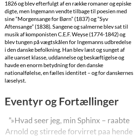
1826 og blev efterfulgt af en række romaner og episke
digte, men Ingemann vendte tilbage til poesien med
sine ”Morgensange for Børn” (1837) og ”Syv
Aftensange” (1838). Sangene og salmerne blev sat til
musik af komponisten C.E.F. Weyse (1774-1842) og
blev tungen på vægtskålen for Ingemanns udbredelse
i den danske befolkning. Han blev læst og sunget af
alle uanset klasse, uddannelse og beskæftigelse og
havde en enorm betydning for den danske
nationalfølelse, en fælles identitet – og for danskernes
læselyst.
Eventyr og Fortællinger
”»Hvad seer jeg, min Sphinx – raabte
Arnold og stirrede forvirret paa hende