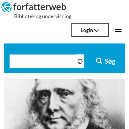
Hop
forfatterweb
til
Bibliotek og undervisning
indhold
Login
Togg
navi
Søg