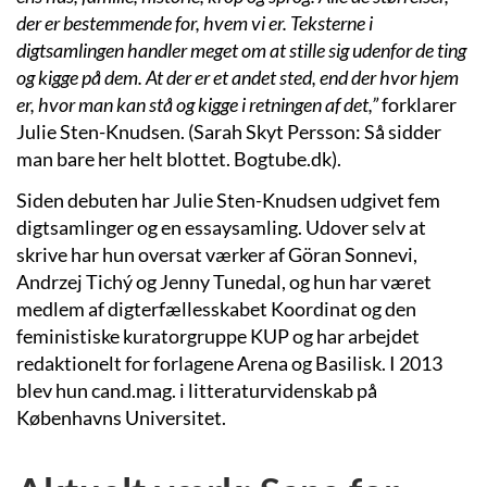
der er bestemmende for, hvem vi er. Teksterne i
digtsamlingen handler meget om at stille sig udenfor de ting
og kigge på dem. At der er et andet sted, end der hvor hjem
er, hvor man kan stå og kigge i retningen af det,”
forklarer
Julie Sten-Knudsen. (Sarah Skyt Persson: Så sidder
man bare her helt blottet. Bogtube.dk).
Siden debuten har Julie Sten-Knudsen udgivet fem
digtsamlinger og en essaysamling. Udover selv at
skrive har hun oversat værker af Göran Sonnevi,
Andrzej Tichý og Jenny Tunedal, og hun har været
medlem af digterfællesskabet Koordinat og den
feministiske kuratorgruppe KUP og har arbejdet
redaktionelt for forlagene Arena og Basilisk. I 2013
blev hun cand.mag. i litteraturvidenskab på
Københavns Universitet.