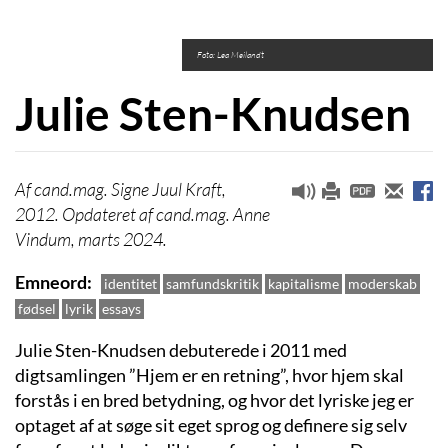
Foto: Lea Meilandt
Julie Sten-Knudsen
cand.mag. Signe Juul Kraft,
2012. Opdateret af cand.mag. Anne
Vindum, marts 2024.
Emneord
identitet
samfundskritik
kapitalisme
moderskab
fødsel
lyrik
essays
Julie Sten-Knudsen debuterede i 2011 med
digtsamlingen ”Hjem er en retning”, hvor hjem skal
forstås i en bred betydning, og hvor det lyriske jeg er
optaget af at søge sit eget sprog og definere sig selv