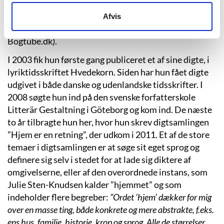
perfektionist. Jeg elsker at sysle med sproget, indtil det
virker, som det skal,”
siger Julie Sten-Knudsen. (Sarah
Afvis
Skyt Persson: Så sidder man bare her helt blottet.
Bogtube.dk).
I 2003 fik hun første gang publiceret et af sine digte, i
lyriktidsskriftet Hvedekorn. Siden har hun fået digte
udgivet i både danske og udenlandske tidsskrifter. I
2008 søgte hun ind på den svenske forfatterskole
Litterär Gestaltning i Göteborg og kom ind. De næste
to år tilbragte hun her, hvor hun skrev digtsamlingen
”Hjem er en retning”, der udkom i 2011. Et af de store
temaer i digtsamlingen er at søge sit eget sprog og
definere sig selv i stedet for at lade sig diktere af
omgivelserne, eller af den overordnede instans, som
Julie Sten-Knudsen kalder ”hjemmet” og som
indeholder flere begreber:
”Ordet ’hjem’ dækker for mig
over en masse ting, både konkrete og mere abstrakte, f.eks.
ens hus, familie, historie, krop og sprog. Alle de størrelser,