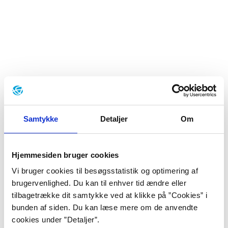
Samtykke
Detaljer
Om
Baggrund
Hjemmesiden bruger cookies
Vi bruger cookies til besøgsstatistik og optimering af
brugervenlighed. Du kan til enhver tid ændre eller
”Skyerne/ skjuler dig ikke, tænk på
tilbagetrække dit samtykke ved at klikke på ”Cookies” i
dét/ næste gang du tisser/ i det
bunden af siden. Du kan læse mere om de anvendte
cookies under ”Detaljer”.
offentlige rum/ og prøver at ramme/