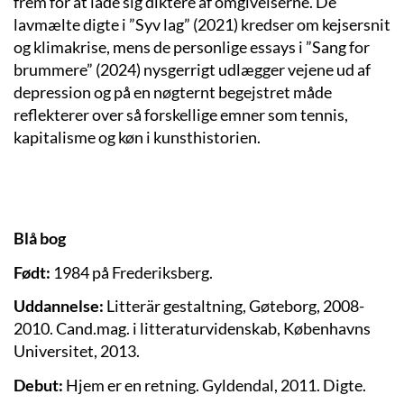
frem for at lade sig diktere af omgivelserne. De
lavmælte digte i ”Syv lag” (2021) kredser om kejsersnit
og klimakrise, mens de personlige essays i ”Sang for
brummere” (2024) nysgerrigt udlægger vejene ud af
depression og på en nøgternt begejstret måde
reflekterer over så forskellige emner som tennis,
kapitalisme og køn i kunsthistorien.
Blå bog
Født:
1984 på Frederiksberg.
Uddannelse:
Litterär gestaltning, Gøteborg, 2008-
2010. Cand.mag. i litteraturvidenskab, Københavns
Universitet, 2013.
Debut:
Hjem er en retning. Gyldendal, 2011. Digte.