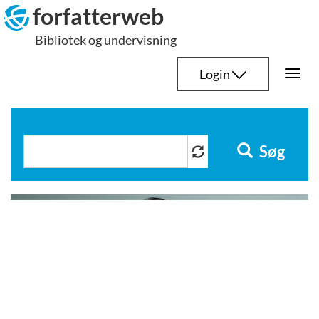
Hop
forfatterweb
til
Bibliotek og undervisning
indhold
Login
Togg
navi
Søg