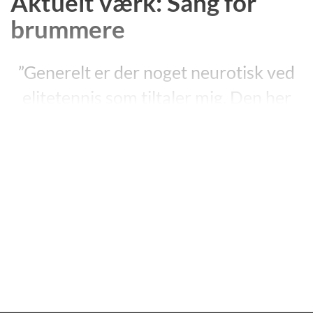
Aktuelt værk: Sang for
brummere
”Generelt er der noget neurotisk ved
elitetennis som tiltaler mig. Den her
stræben efter perfektion, som hele
tiden slår fejl. Alle laver fejl, selv de
bedste spillere, men i hvert eneste slag
findes forsøget på at opnå total
kontrol, længslen efter at få verden til
at samle sig i ét punkt.” ”Besat af
tennis”,
”Sang for brummere”, s. 103.