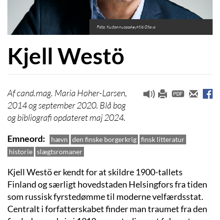
Foto: Kustannusosakeyhtiö Otava
Kjell Westö
cand.mag. Maria Høher-Larsen,
2014 og september 2020. Blå bog
og bibliografi opdateret maj 2024.
Emneord
hævn
den finske borgerkrig
finsk litteratur
historie
slægtsromaner
Kjell Westö er kendt for at skildre 1900-tallets
Finland og særligt hovedstaden Helsingfors fra tiden
som russisk fyrstedømme til moderne velfærdsstat.
Centralt i forfatterskabet finder man traumet fra den