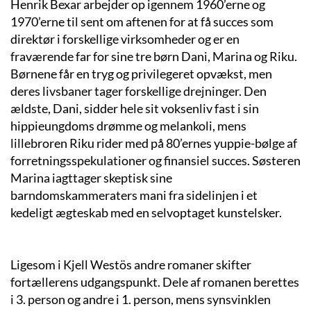
Henrik Bexar
arbejder
op igennem 1960’erne og
1970’erne
til
sent om aftenen for at få succes
som
direktør
i
forskellige virksomheder
o
g
er
en
fraværende
far for sine
tre børn Dani, Marina og Riku.
Børnene får en tryg og privi
legeret opvækst
, men
deres livsbane
r
tager forskellige drejninge
r.
Den
ældste
,
Dani
,
sidder hel
e sit
voksenliv fast i sin
hippie
ungdoms drømme og melankoli, mens
lillebroren Riku rider med på
80’ernes
yuppi
e-
bølge af
forretningsspekulation
er
og finansiel succes
. S
østeren
Marina
iagttager
skeptisk
sine
barndomskammeraters
mani fra sidelinjen
i et
kedeligt ægteskab med en selvoptaget kunstelsker.
Ligesom i Kjell Westös andre romaner skifter
f
ortællerens udgangspunkt
.
Dele af romanen berettes
i
3. person
og
andre i
1.
person, mens synsvinklen