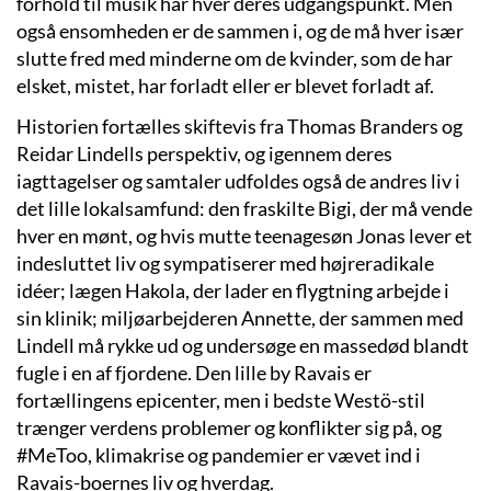
forhold til musik har hver deres udgangspunkt. Men
også ensomheden er de sammen i, og de må hver især
slutte fred med minderne om de kvinder, som de har
elsket, mistet, har forladt eller er blevet forladt af.
Historien fortælles skiftevis fra Thomas Branders og
Reidar Lindells perspektiv, og igennem deres
iagttagelser og samtaler udfoldes også de andres liv i
det lille lokalsamfund: den fraskilte Bigi, der må vende
hver en mønt, og hvis mutte teenagesøn Jonas lever et
indesluttet liv og sympatiserer med højreradikale
idéer; lægen Hakola, der lader en flygtning arbejde i
sin klinik; miljøarbejderen Annette, der sammen med
Lindell må rykke ud og undersøge en massedød blandt
fugle i en af fjordene. Den lille by Ravais er
fortællingens epicenter, men i bedste Westö-stil
trænger verdens problemer og konflikter sig på, og
#MeToo, klimakrise og pandemier er vævet ind i
Ravais-boernes liv og hverdag.