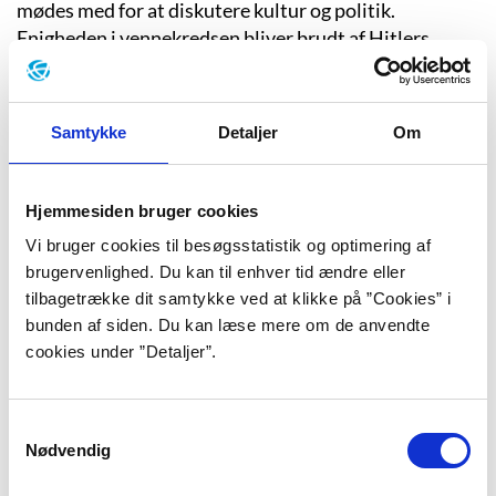
mødes med for at diskutere kultur og politik.
Enigheden i vennekredsen bliver brudt af Hitlers
politiske fremstød i Tyskland, for mens nogle i
Onsdagsklubben er fascineret af ham, vækker hans
politik afsky hos andre.
Samtykke
Detaljer
Om
Thune ansætter den dygtige Fru Wiik, som virker
stram og gådefuld, men som i løbet af foråret viser sig
Hjemmesiden bruger cookies
at blive et lille lyspunkt for ham i alt mørket.
Efterhånden bliver de hinandens fortrolige, men Fru
Vi bruger cookies til besøgsstatistik og optimering af
Wiiks fortid står som en mur mellem dem. Hun
brugervenlighed. Du kan til enhver tid ændre eller
genlever med ét sine traumatiske oplevelser under
tilbagetrække dit samtykke ved at klikke på ”Cookies” i
bunden af siden. Du kan læse mere om de anvendte
den finske borgerkrig i 1918, da hun genkender en af
cookies under ”Detaljer”.
Thunes kammerater fra Onsdagsklubben som
”Kaptajnen”.
Samtykkevalg
Nødvendig
Handlingen i romanen berettes både fra advokat
Thunes og Fru Wiiks synsvinkel. Det understreger et