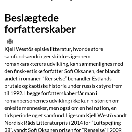
Beslægtede
forfatterskaber
Kjell Westös episke litteratur, hvor de store
samfundsændringer skildres igennem
romankarakterers udvikling, kan sammenlignes med
den finsk-estiske forfatter Sofi Oksanen, der blandt
andet i romanen ”Renselse” behandler Estlands
brutale og kaotiske historie under russisk styre frem
til 1992. I begge forfatterskaber får man i
romanpersonernes udvikling ikke kun historien om
enkelte mennesker, men også om en hel nation, en
tidsperiode og et samfund. Ligesom Kjell Westö vandt
Nordisk Råds Litteraturpris i 2014 for ”Luftspejling
38”, vandt Sofi Oksanen prisen for ”Renselse” i 2009.