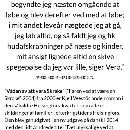
begyndte jeg næsten omgående at
løbe og blev derefter ved med at løbe;
i mit andet leveår nægtede jeg at gå,
jeg løb altid, og så faldt jeg og fik
hudafskrabninger på næse og kinder,
mit ansigt lignede altid en skive
spegepølse da jeg var lille, siger Vera.”
”Faren ved at være en Skrake”, s. 71.
”Vådan av att vara Skrake”
(”Faren ved at være en
Skrake”, 2004) fra 2000 er Kjell Westös anden roman i
den såkaldte Helsingfors-kvartet, som alle er
skildringer af familier i efterkrigstidens Helsingfors.
Den blev genudgivet i en ny udgave på dansk i 2014
med den lidt ændrede titel ”Det ulyksalige ved at