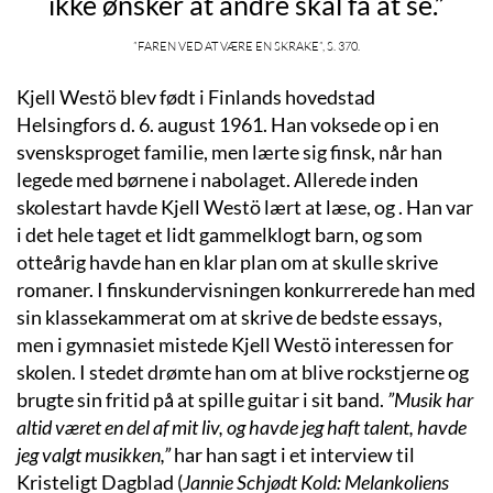
ikke ønsker at andre skal få at se.”
”Faren ved at være en Skrake”, s. 370.
Kjell Westö blev født i Finlands hovedstad
Helsingfors d. 6. august 1961. Han voksede op i en
svensksproget familie, men lærte sig finsk, når han
legede med børnene i nabolaget. Allerede inden
skolestart havde Kjell Westö lært at læse, og . Han var
i det hele taget et lidt gammelklogt barn, og som
otteårig havde han en klar plan om at skulle skrive
romaner. I finskundervisningen konkurrerede han med
sin klassekammerat om at skrive de bedste essays,
men i gymnasiet mistede Kjell Westö interessen for
skolen. I stedet drømte han om at blive rockstjerne og
brugte sin fritid på at spille guitar i sit band.
”Musik har
altid været en del af mit liv, og havde jeg haft talent, havde
jeg valgt musikken,”
har han sagt i et interview til
Kristeligt Dagblad (
Jannie Schjødt Kold: Melankoliens