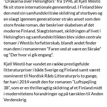
”Drakarna över Helsingfors” fra 1996, at Kjell Westö
fik sit store internationale gennembrud. I Finland blev
den med sin samfundskritiske skildring af storbyen og
en slægt igennem generationer straks anset som den
store finske roman, der beskriver skabelsen af det
moderne Finland. Slægtstemaet, skildringen af livet i
Helsingfors og samfundskritikken blev siden centrale
temaer i Westös forfatterskab, blandt andet finder
man dem i romanernen ”Faren ved at være en Skrake”
og ”Der hvor vi gik engang”.
Kjell Westö har vundet en række prestigefulde
litteraturpriser i både Sverige og Finland samt været
nomineret til Nordisk Råds Litteraturpris to gange,
før han i 2014 vandt den for romanen ”Luftspejling
38”, som er en thrilleragtig skildring af et Finland midt
i modernitetens forandringer og på tærsklen til Anden
Verdenskrig.