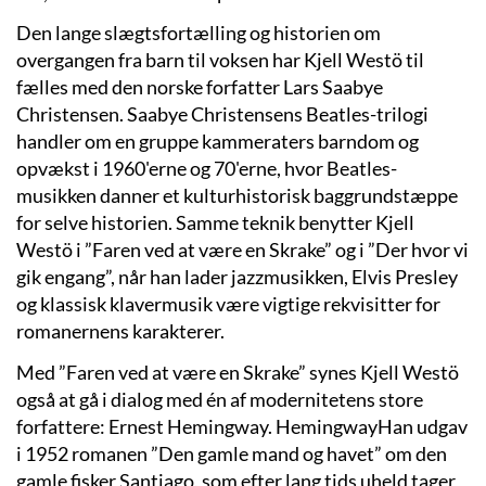
Den lange slægtsfortælling og historien om
overgangen fra barn til voksen har Kjell Westö til
fælles med den norske forfatter Lars Saabye
Christensen. Saabye Christensens Beatles-trilogi
handler om en gruppe kammeraters barndom og
opvækst i 1960'erne og 70'erne, hvor Beatles-
musikken danner et kulturhistorisk baggrundstæppe
for selve historien. Samme teknik benytter Kjell
Westö i ”Faren ved at være en Skrake” og i ”Der hvor vi
gik engang”, når han lader jazzmusikken, Elvis Presley
og klassisk klavermusik være vigtige rekvisitter for
romanernens karakterer.
Med ”Faren ved at være en Skrake” synes Kjell Westö
også at gå i dialog med én af modernitetens store
forfattere: Ernest Hemingway. HemingwayHan udgav
i 1952 romanen ”Den gamle mand og havet” om den
gamle fisker Santiago, som efter lang tids uheld tager