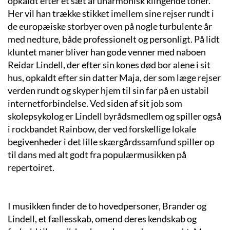
opkaldt efter et sæt af uharmonisk klingende toner.
Her vil han trække stikket imellem sine rejser rundt i
de europæiske storbyer oven på nogle turbulente år
med nedture, både professionelt og personligt. På lidt
kluntet maner bliver han gode venner med naboen
Reidar Lindell, der efter sin kones død bor alene i sit
hus, opkaldt efter sin datter Maja, der som læge rejser
verden rundt og skyper hjem til sin far på en ustabil
internetforbindelse. Ved siden af sit job som
skolepsykolog er Lindell byrådsmedlem og spiller også
i rockbandet Rainbow, der ved forskellige lokale
begivenheder i det lille skærgårdssamfund spiller op
til dans med alt godt fra populærmusikken på
repertoiret.
I musikken finder de to hovedpersoner, Brander og
Lindell, et fællesskab, omend deres kendskab og