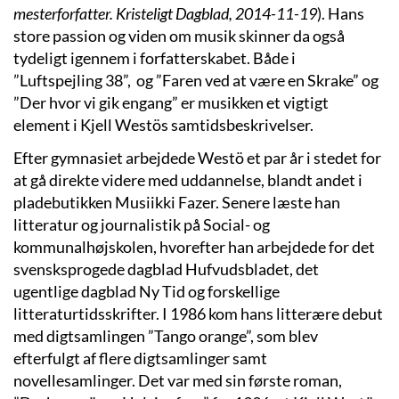
mesterforfatter. Kristeligt Dagblad, 2014-11-19
). Hans
store passion og viden om musik skinner da også
tydeligt igennem i forfatterskabet. Både i
”Luftspejling 38”, og ”Faren ved at være en Skrake” og
”Der hvor vi gik engang” er musikken et vigtigt
element i Kjell Westös samtidsbeskrivelser.
Efter gymnasiet arbejdede Westö et par år i stedet for
at gå direkte videre med uddannelse, blandt andet i
pladebutikken Musiikki Fazer. Senere læste han
litteratur og journalistik på Social- og
kommunalhøjskolen, hvorefter han arbejdede for det
svensksprogede dagblad Hufvudsbladet, det
ugentlige dagblad Ny Tid og forskellige
litteraturtidsskrifter. I 1986 kom hans litterære debut
med digtsamlingen ”Tango orange”, som blev
efterfulgt af flere digtsamlinger samt
novellesamlinger. Det var med sin første roman,