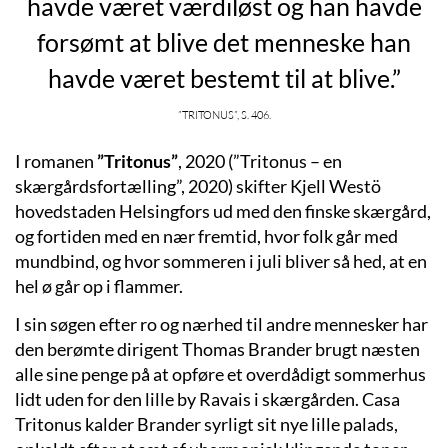
havde været værdiløst og han havde
forsømt at blive det menneske han
havde været bestemt til at blive.”
”Tritonus”, s. 406.
I romanen
”Tritonus”
, 2020
(”Tritonus – en
skærgårdsfortælling”, 2020) skifter Kjell Westö
hovedstaden Helsingfors ud med den finske skærgård,
og fortiden med en nær fremtid, hvor folk går med
mundbind, og hvor sommeren i juli bliver så hed, at en
hel ø går op i flammer.
I sin søgen efter ro og nærhed til andre mennesker har
den berømte dirigent Thomas Brander brugt næsten
alle sine penge på at opføre et overdådigt sommerhus
lidt uden for den lille by Ravais i skærgården. Casa
Tritonus kalder Brander syrligt sit nye lille palads,