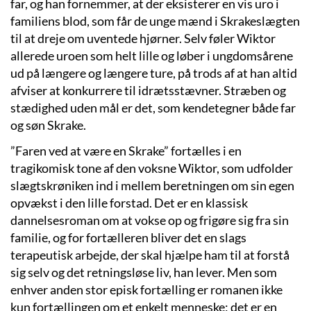
far, og han fornemmer, at der eksisterer en vis uro i
familiens blod, som får de unge mænd i Skrakeslægten
til at dreje om uventede hjørner. Selv føler Wiktor
allerede uroen som helt lille og løber i ungdomsårene
ud på længere og længere ture, på trods af at han altid
afviser at konkurrere til idrætsstævner. Stræben og
stædighed uden mål er det, som kendetegner både far
og søn Skrake.
”Faren ved at være en Skrake” fortælles i en
tragikomisk tone af den voksne Wiktor, som udfolder
slægtskrøniken ind i mellem beretningen om sin egen
opvækst i den lille forstad. Det er en klassisk
dannelsesroman om at vokse op og frigøre sig fra sin
familie, og for fortælleren bliver det en slags
terapeutisk arbejde, der skal hjælpe ham til at forstå
sig selv og det retningsløse liv, han lever. Men som
enhver anden stor episk fortælling er romanen ikke
kun fortællingen om et enkelt menneske; det er en