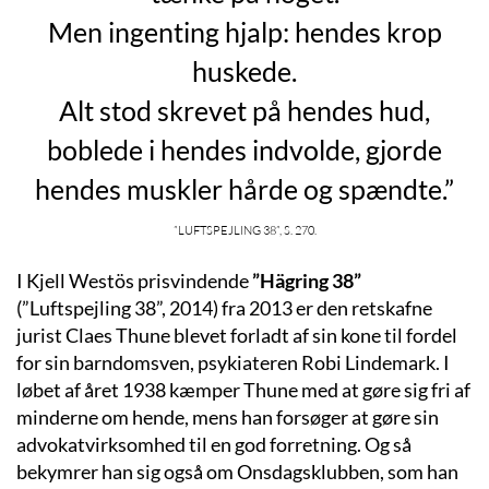
Men ingenting hjalp: hendes krop
huskede.
Alt stod skrevet på hendes hud,
boblede i hendes indvolde, gjorde
hendes muskler hårde og spændte.”
”Luftspejling 38”, s. 270.
I Kjell Westös prisvindende
”Hägring 38”
(”Luftspejling 38”, 2014) fra 2013 er den retskafne
jurist Claes Thune blevet forladt af sin kone til fordel
for sin barndomsven, psykiateren Robi Lindemark. I
løbet af året 1938 kæmper Thune med at gøre sig fri af
minderne om hende, mens han forsøger at gøre sin
advokatvirksomhed til en god forretning. Og så
bekymrer han sig også om Onsdagsklubben, som han