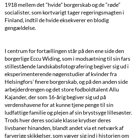
1918 mellem det ”hvide” borgerskab og de ”røde”
socialister, som kortvarigt tager regeringsmagten i
Finland, indtil de hvide eksekverer en blodig
gengældelse.
I centrum for fortællingen står på den ene side den
borgerlige Eccu Widing, som i modsætning til sin fars
stillestående landskabsfotografering begiver sig ud i
eksperimenterende nøgenstudier af kvinder fra
Helsingfors’ finere borgerskab, og på den anden side
arbejderdrengen og det store fodboldtalent Allu
Kajander, der som 16-årig begiver sig ud på
verdenshavene for at kunne tjene penge til sin
ludfattige familie og plejen af sin brystsyge lillesøster.
Trods hver deres sociale klasse krydser deres
livsbaner hinanden, blandt andet via et netværk af
farverige skikkelser, som væver sig ind i historien om