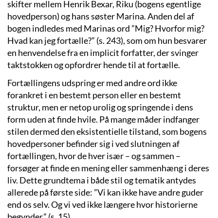
skifter mellem Henrik Bexar, Riku
(
bogens egentlige
hovedperson
)
og hans søster Marina. Ande
n
del af
bogen indledes med Marinas ord ”Mig? Hvorfor mig?
Hvad kan jeg fortælle?” (s. 243), som om hun besvarer
en henvendelse fra en implicit forfatter,
der svinger
taktstokken og
opfordrer hende til at fortælle.
Fortællingens udspring er med andre ord ikke
forankret
i en bestemt person eller en bestemt
struktur, men er netop
urolig og springende i dens
form uden at finde hvile.
På mange måder indfanger
stilen dermed den eksistentielle tilstand, som bogens
hovedpersoner befinder sig i ved slutningen af
fortællingen, hvor de hver især
–
og sammen
–
forsøger at finde en mening eller sammenhæng i deres
liv.
Dette grundtema i både stil og tematik antydes
allerede på første side: ”Vi kan ikke have andre
guder
end os selv. Og vi ved ikke længere hvor historierne
begynder.” (s. 15).