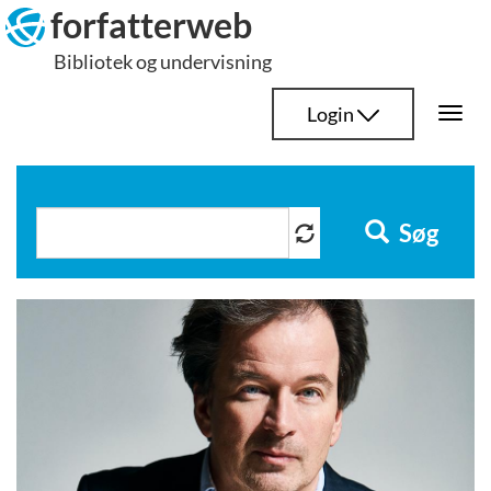
Hop
forfatterweb
til
Bibliotek og undervisning
indhold
Login
Togg
navi
Søg