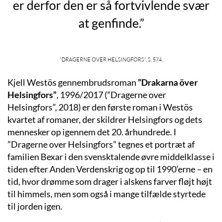
er derfor den er så fortvivlende svær
at genfinde.”
”Dragerne over Helsingfors”, s. 574.
Kjell Westös g
ennembrudsroman
”
Drakarna över
Helsing
fors”
,
1996
/2017
(
”
Dragerne over
Helsingfors
”
, 2018) er den første roman i
Westös
kvartet af romaner, der skildrer Helsingfors
og dets
mennesker
op igennem det 20. århundrede
.
I
”Dragerne over Helsingfors”
tegnes et portræt af
familien Bexar
i den svensktalende øvre middelklasse
i
tiden efter Anden Verdenskrig
og op til
1990’erne
– en
tid, hvor drømme som drager i alskens farver fløjt højt
til himmels, men som
også i mange t
ilfælde
styrtede
til jorden
igen
.