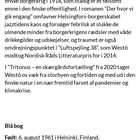
finske borgerkrig i 1918, som stadig er et følsomt
emne i den finske offentlighed. I romanen ”Der hvor vi
gik engang” omfavner Helsingfors-borgerskabet
jazztidens kaos og forsøger febrilsk at slukke de
ulmende minder fra borgerkrigens rædsler med våde
drikkegilder og udskejelser, og traumet er også
omdrejningspunktet i ”Luftspejling 38”, som Westö
modtog Nordisk Råds Litteraturpris for i 2014.
I ”Tritonus – en skærgårdsfortælling” fra 2020 tager
Westö os væk fra storbyen og fortiden og med ud i den
finske natur i en nær fremtid farvet af pandemier og
klimakrise.
Blå bog
Født:
6. august 1961 i Helsinki, Finland.