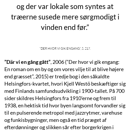
og der var lokale som syntes at
træerne susede mere sørgmodigt i
vinden end før.”
”Der hvor vi gik engang”, s. 217.
”Där vi en gång gått”
, 2006 (”Der hvor vi gik engang:
En roman om en by og om vores vilje til at blive højere
end græsset”, 2015) er tredje bog i den såkaldte
Helsingfors-kvartet, hvori Kjell Westö beskæftiger sig
med Finlands samfundsudvikling i 1900-tallet. På 700
sider skildres Helsingfors fra 1910’erne og frem til
1938, en hektisk tid hvor byen langsomt forvandler sig
til en pulserende metropol med jazzrytmer, varehuse
og funkisbygninger, men også en tid præget af
efterdønninger og slikken sår efter borgerkrigen i