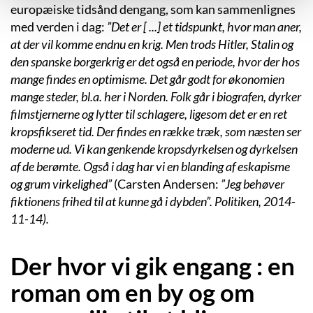
europæiske tidsånd dengang, som kan sammenlignes
med verden i dag:
”Det er [ ...] et tidspunkt, hvor man aner,
at der vil komme endnu en krig. Men trods Hitler, Stalin og
den spanske borgerkrig er det også en periode, hvor der hos
mange findes en optimisme. Det går godt for økonomien
mange steder, bl.a. her i Norden. Folk går i biografen, dyrker
filmstjernerne og lytter til schlagere, ligesom det er en ret
kropsfikseret tid. Der findes en række træk, som næsten ser
moderne ud. Vi kan genkende kropsdyrkelsen og dyrkelsen
af de berømte. Også i dag har vi en blanding af eskapisme
og grum virkelighed”
(Carsten Andersen:
”Jeg behøver
fiktionens frihed til at kunne gå i dybden”. Politiken, 2014-
11-14).
Der hvor vi gik engang : en
roman om en by og om