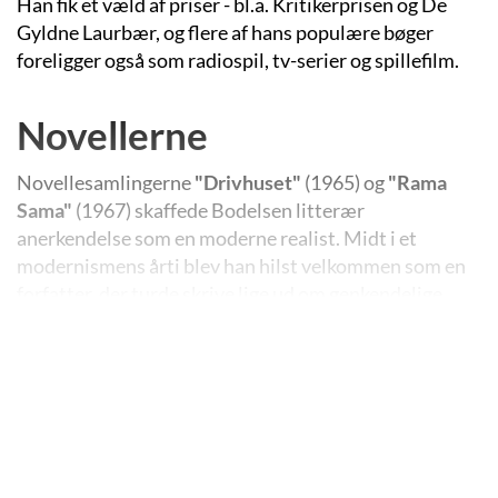
Han fik et væld af priser - bl.a. Kritikerprisen og De
Gyldne Laurbær, og flere af hans populære bøger
foreligger også som radiospil, tv-serier og spillefilm.
Novellerne
Novellesamlingerne
"Drivhuset"
(1965) og
"Rama
Sama"
(1967) skaffede Bodelsen litterær
anerkendelse som en moderne realist. Midt i et
modernismens årti blev han hilst velkommen som en
forfatter, der turde skrive lige ud om genkendelige
mennesker og miljøer.
I sine hverdagshistorier afbalancerer Bodelsen
behændigt sin lidenskab for kendsgerninger med sin
sans for moralske problemer. Mens det i de første
novellesamlinger hovedsagelig er unge menneskers