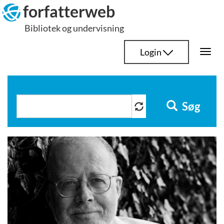
Hop
forfatterweb
til
Bibliotek og undervisning
indhold
Login
Togg
navi
Søg