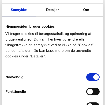
Bodelsen taler fra minut 4:57.
Samtykke
Detaljer
Om
For at se denne video, skal du acceptere statistik- og
marketing-cookies.
Indholdet stilles nemlig til rådighed af en
Hjemmesiden bruger cookies
tredjepart.
Vi bruger cookies til besøgsstatistik og optimering af
brugervenlighed. Du kan til enhver tid ændre eller
tilbagetrække dit samtykke ved at klikke på ”Cookies” i
Opdater samtykke
bunden af siden. Du kan læse mere om de anvendte
cookies under ”Detaljer”.
Samtykkevalg
Baggrund
Nødvendig
Anders Bodelsen kom fra et frisindet og veluddannet
Funktionelle
borgerligt hjem. Moren var en velanskreven
kunsthistoriker, specialist i symbolismen, og faren var
professor i engelsk og sprog og litteratur ved