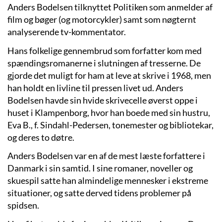
Anders Bodelsen tilknyttet Politiken som anmelder af
film og bøger (og motorcykler) samt som nøgternt
analyserende tv-kommentator.
Hans folkelige gennembrud som forfatter kom med
spændingsromanerne i slutningen af tresserne. De
gjorde det muligt for ham at leve at skrive i 1968, men
han holdt en livline til pressen livet ud. Anders
Bodelsen havde sin hvide skrivecelle øverst oppe i
huset i Klampenborg, hvor han boede med sin hustru,
Eva B., f. Sindahl-Pedersen, tonemester og bibliotekar,
og deres to døtre.
Anders Bodelsen var en af de mest læste forfattere i
Danmark i sin samtid. I sine romaner, noveller og
skuespil satte han almindelige mennesker i ekstreme
situationer, og satte derved tidens problemer på
spidsen.