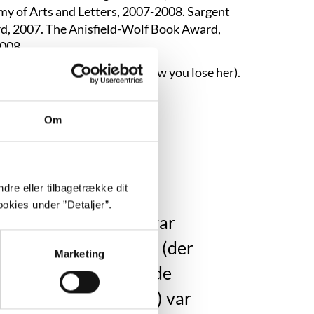
 of Arts and Letters, 2007-2008. Sargent
ard, 2007. The Anisfield-Wolf Book Award,
2008.
. Gyldendal, 2013. (This is how you lose her).
Om
dre eller tilbagetrække dit
okies under ”Detaljer”.
rlig sej, og fordi de var
et. Hans tío Rudolfo (der
Marketing
r sit sidste og afgørende
s hus på Main Street) var