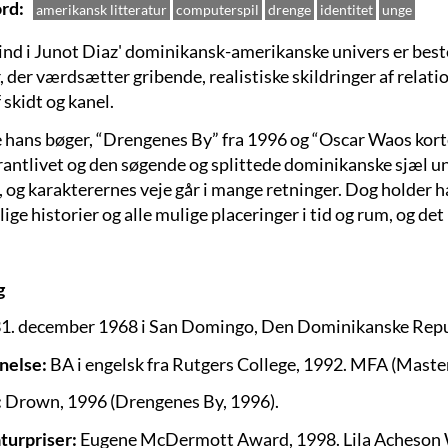
rd
amerikansk litteratur
computerspil
drenge
identitet
unge
 ind i Junot Diaz' dominikansk-amerikanske univers er best
, der værdsætter gribende, realistiske skildringer af relat
 skidt og kanel.
e hans bøger, “Drengenes By” fra 1996 og “Oscar Waos korte 
antlivet og den søgende og splittede dominikanske sjæl und
, og karakterernes veje går i mange retninger. Dog holder 
lige historier og alle mulige placeringer i tid og rum, og det 
g
1. december 1968 i San Domingo, Den Dominikanske Repu
nelse:
BA i engelsk fra Rutgers College, 1992. MFA (Master 
:
Drown, 1996 (Drengenes By, 1996).
aturpriser:
Eugene McDermott Award, 1998. Lila Acheson W