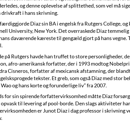
derledes, og denne oplevelse af splittethed, som vel må si
 drivkraft i hans skrivning.
 færdiggjorde Diaz sin BA i engelsk fra Rutgers College, og
nell University, New York. Det overraskede Diaz temmelig 
hans daværende kæreste til gengæld gjort på hans vegne. Tre
l.
de på Rutgers havde han truffet to store personligheder, de
on, afro-amerikansk forfatter, der i 1993 modtog Nobelprise
ra Cisneros, forfatter af mexicansk afstamning, der blandt 
ngelsksprogede tekster. Et greb, som også Diaz med stor
 Wao og hans korte og forunderlige liv” fra 2007.
ds for sin spirende forfattervirksomhed måtte Diaz forsørge
a opvask til levering af pool-borde. Den slags aktiviteter ha
tervirksomheden er Junot Diaz i dag professor i skrivning 
.