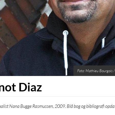
Foto: Mathieu Bourgois /
not Diaz
nalist Nana Bugge Rasmussen, 2009. Blå bog og bibliografi opda