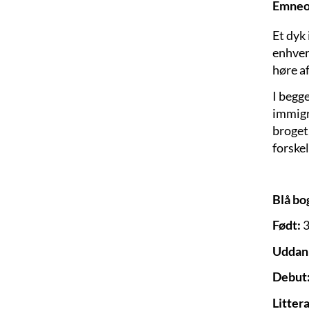
Emneo
Et dyk
enhver
høre af
I begg
immigr
broget
forskel
Blå bo
Født:
3
Uddan
Debut
Litter