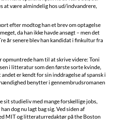
ges at være almindelig hos ud/indvandrere,
 kort efter modtog han et brev om optagelse
meget, da han ikke havde ansøgt – men det
 år senere blev han kandidat i finkultur fra
r opmuntrede ham til at skrive videre: Toni
n i litteratur som den første sorte kvinde,
andet er kendt for sin inddragelse af spansk i
 behændighed benytter i gennembrudsromanen
 sit studieliv med mange forskellige jobs,
r han dog nu lagt bag sig. Ved siden af
ved MIT og litteraturredaktør på the Boston