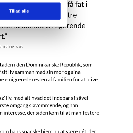
mo: Du er nødt til at få fat i
Tillad alle
 havde fire børn med tre
ivlsomt familiens regerende
t.”
e liv”, s. 35.
staden i den Dominikanske Republik, som
f sit liv sammen med sin mor og sine
e emigrerede resten af familien for at blive
 liv, med alt hvad det indebar af såvel
 første omgang skræmmende, og han
En interesse, der siden kom til at manifestere
kom hans spanske hjem nu at være dét, der