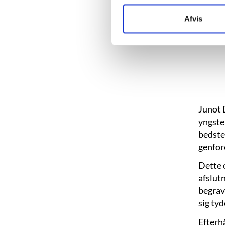
Afvis
Junot 
yngste 
bedstef
genfor
Dette 
afslut
begrave
sig tyd
Efterh