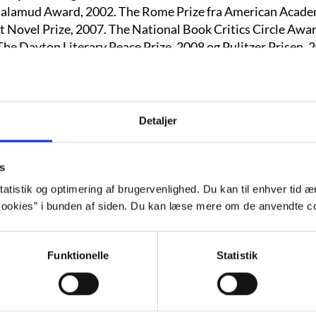
lamud Award, 2002. The Rome Prize fra American Academy
rst Novel Prize, 2007. The National Book Critics Circle Aw
The Dayton Literary Peace Prize, 2008 og Pulitzer Prisen, 
e udgivelse på dansk:
Sådan mister du hende : fortællinger
t af Claus Bech.
Detaljer
ggrund
s
atistik og optimering af brugervenlighed. Du kan til enhver tid æn
ookies” i bunden af siden. Du kan læse mere om de anvendte co
“Alle lagde mærke til at han ikke var sæ
dominikanere, talte de alle sammen om d
Funktionelle
Statistik
først for nylig var blevet løsladt efte
fængselsophold, og som nu boede i dere