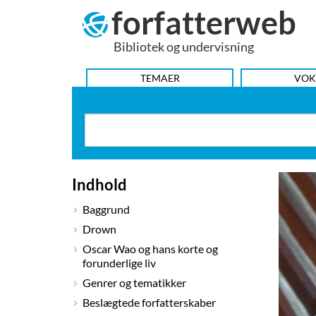
forfatterweb
Hop
til
Bibliotek og undervisning
indhold
HOVEDMENU
TEMAER
VOK
Indhold
Baggrund
Drown
Oscar Wao og hans korte og
forunderlige liv
Genrer og tematikker
Beslægtede forfatterskaber