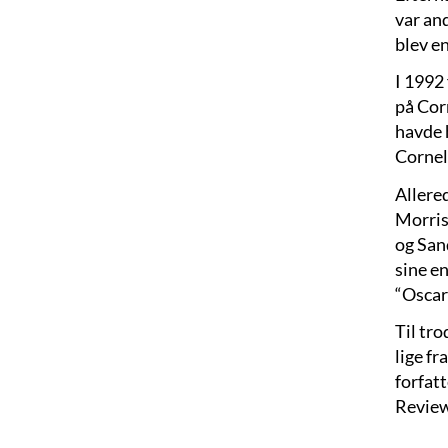
var an
blev en
I 1992
på Cor
havde 
Cornel
Allere
Morris
og Sand
sine e
“Oscar
Til tro
lige fr
forfat
Review