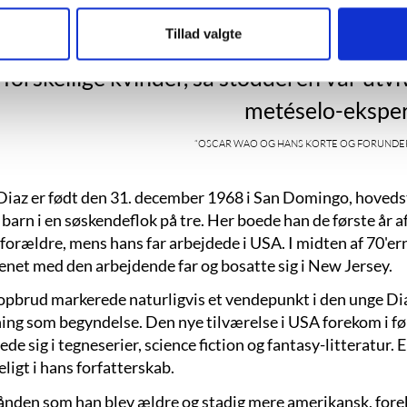
særlig gavmild i sin belæring. Hør her, palo
Tillad valgte
en muchacha, y metéselo! Tío Rudolfo
forskellige kvinder, så stodderen var utv
metéselo-eksper
“Oscar Wao og hans korte og forunderlig
Diaz er født den 31. december 1968 i San Domingo, hoved
barn i en søskendeflok på tre. Her boede han de første år a
orældre, mens hans far arbejdede i USA. I midten af 70'ern
enet med den arbejdende far og bosatte sig i New Jersey.
opbrud markerede naturligvis et vendepunkt i den unge Diaz'
ning som begyndelse. Den nye tilværelse i USA forekom i
de sig i tegneserier, science fiction og fantasy-litteratur. 
eligt i hans forfatterskab.
ånden som han blev ældre og stadig mere amerikansk, fore