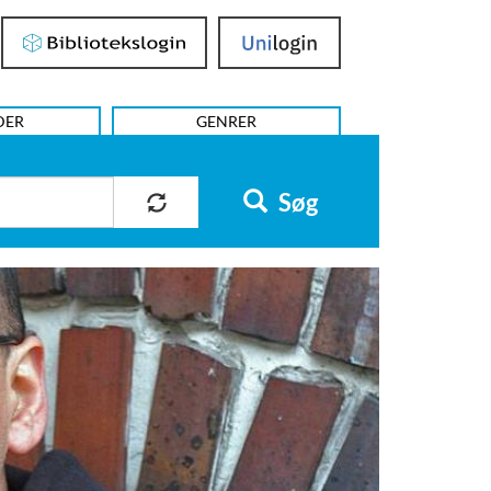
Bibliotekslogin
UniLogin
DER
GENRER
Søg