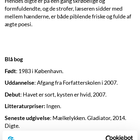
Hendes digte er på een gang skrøbelige og
formfuldendte, og de strofer, læseren sidder med
mellem hænderne, er både piblende friske og fulde af
ægte poesi.
Blå bog
Født
: 1983 i København.
Uddannelse
: Afgang fra Forfatterskolen i 2007.
Debut
: Havet er sort, kysten er hvid, 2007.
Litteraturpriser:
Ingen.
Seneste udgivelse
:
Mælkelykken. Gladiator, 2014.
Digte.