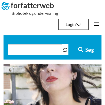
Hop
forfatterweb
til
Bibliotek og undervisning
indhold
Login
Togg
navi
Søg