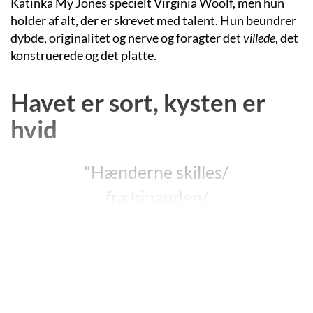
Katinka My Jones specielt Virginia Woolf, men hun
holder af alt, der er skrevet med talent. Hun beundrer
dybde, originalitet og nerve og foragter det
villede
, det
konstruerede og det platte.
Havet er sort, kysten er
hvid
“Hænderne skilles/
fra hinanden/
bidrager til verden/
af jord er du kommet/
på jord har du ligget/
stirret op i en vild himmel/”