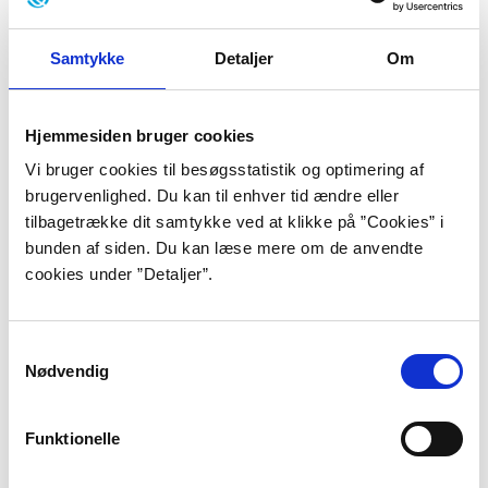
Baggrund
Samtykke
Detaljer
Om
“Jeg tror der findes marker som
alting synker igennem/
Hjemmesiden bruger cookies
Vi bruger cookies til besøgsstatistik og optimering af
undtagen huset/
brugervenlighed. Du kan til enhver tid ændre eller
og nogen ler højt./
tilbagetrække dit samtykke ved at klikke på ”Cookies” i
bunden af siden. Du kan læse mere om de anvendte
Jeg tror på blodbøgens næve/
cookies under ”Detaljer”.
midt i dit liv./
Jeg tror på blomsterne der/
Samtykkevalg
omkranser et navn og et kære./
Nødvendig
Jeg tror på spejlet i tasken/
Funktionelle
på den sorte skærm./”