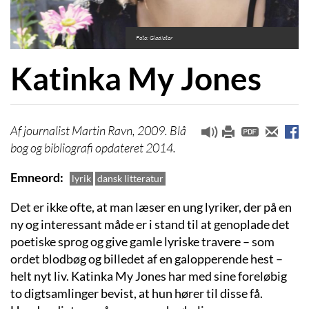
Foto: Gladiator
Katinka My Jones
journalist Martin Ravn, 2009. Blå
bog og bibliografi opdateret 2014.
Emneord
lyrik
dansk litteratur
Det er ikke ofte, at man læser en ung lyriker, der på en
ny og interessant måde er i stand til at genoplade det
poetiske sprog og give gamle lyriske travere – som
ordet blodbøg og billedet af en galopperende hest –
helt nyt liv. Katinka My Jones har med sine foreløbig
to digtsamlinger bevist, at hun hører til disse få.