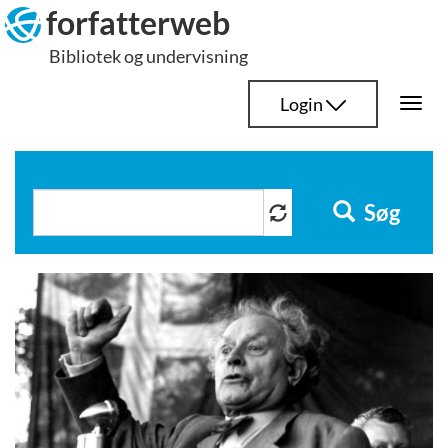
Hop
forfatterweb
til
Bibliotek og undervisning
indhold
Login
Togg
navi
Søg