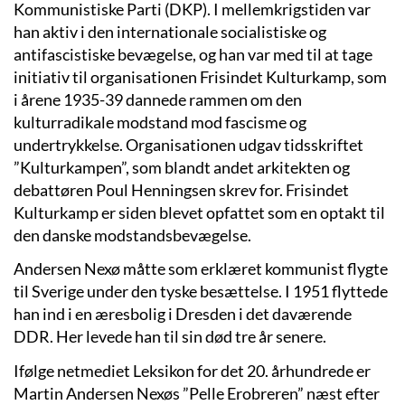
Kommunistiske Parti (DKP). I mellemkrigstiden var
han aktiv i den internationale socialistiske og
antifascistiske bevægelse, og han var med til at tage
initiativ til organisationen Frisindet Kulturkamp, som
i årene 1935-39 dannede rammen om den
kulturradikale modstand mod fascisme og
undertrykkelse. Organisationen udgav tidsskriftet
”Kulturkampen”, som blandt andet arkitekten og
debattøren Poul Henningsen skrev for. Frisindet
Kulturkamp er siden blevet opfattet som en optakt til
den danske modstandsbevægelse.
Andersen Nexø måtte som erklæret kommunist flygte
til Sverige under den tyske besættelse. I 1951 flyttede
han ind i en æresbolig i Dresden i det daværende
DDR. Her levede han til sin død tre år senere.
Ifølge netmediet Leksikon for det 20. århundrede er
Martin Andersen Nexøs ”Pelle Erobreren” næst efter