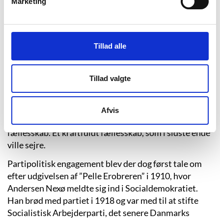
Marketing
Da han var otte år flyttede familien til Bornholm, hvor
han hurtigt måtte ud at tjene som vogterdreng. Til
trods for, at han var åbenlyst bogligt begavet, kom
Andersen Nexø i skomagerlære, men efter en række
Tillad alle
højskoleophold og en langvarig rekreationsrejse
(1892-94) til blandt andet Spanien indså han, at det
Tillad valgte
var forfatter, han skulle være – så han kunne tale de
undertryktes sag. Andersen Nexø var dybt berørt af at
se, hvordan “livets forurettede” fandtes overalt, og
Afvis
han mente, at underklassen i den forstand udgjorde et
fællesskab. Et kraftfuldt fællesskab, som i sidste ende
ville sejre.
Partipolitisk engagement blev der dog først tale om
efter udgivelsen af ”Pelle Erobreren” i 1910, hvor
Andersen Nexø meldte sig ind i Socialdemokratiet.
Han brød med partiet i 1918 og var med til at stifte
Socialistisk Arbejderparti, det senere Danmarks