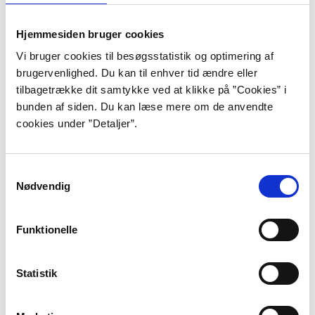
mennesker i grunden var gode; det
onde i dem kunne næsten altid føres
Hjemmesiden bruger cookies
Vi bruger cookies til besøgsstatistik og optimering af
tilbage til noget bestemt, mens
brugervenlighed. Du kan til enhver tid ændre eller
godheden ofte eksisterede på trods af
tilbagetrække dit samtykke ved at klikke på ”Cookies” i
bunden af siden. Du kan læse mere om de anvendte
alt. Den ville sejre helt, når tilstandene
cookies under ”Detaljer”.
blev trygge for alle.”
Fra Pelle Erobreren.
Samtykkevalg
Nødvendig
Martin Andersen Nexø blev født i København i 1869
som fjerde barn i en søskendeflok på elleve. Faderen
Funktionelle
var af bondeslægt men ernærede sig som stenhugger.
Opvæksten var præget af dyb fattigdom, der
forværredes af faderens drikkeri, og Andersen Nexø
Statistik
har senere i sine erindringer tillagt moderen æren for,
at familien klarede sig.