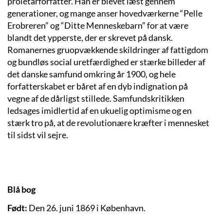
proletarforfatter. Han er blevet læst gennem
generationer, og mange anser hovedværkerne “Pelle
Erobreren” og “Ditte Menneskebarn” for at være
blandt det ypperste, der er skrevet på dansk.
Romanernes gruopvækkende skildringer af fattigdom
og bundløs social uretfærdighed er stærke billeder af
det danske samfund omkring år 1900, og hele
forfatterskabet er båret af en dyb indignation på
vegne af de dårligst stillede. Samfundskritikken
ledsages imidlertid af en ukuelig optimisme og en
stærk tro på, at de revolutionære kræfter i mennesket
til sidst vil sejre.
Blå bog
Født:
Den 26. juni 1869 i København.