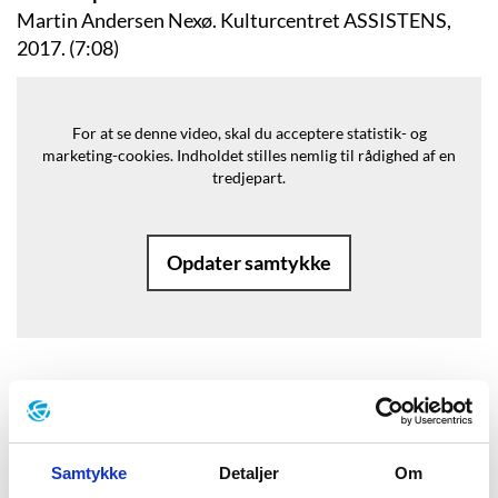
Martin Andersen Nexø. Kulturcentret ASSISTENS,
2017. (7:08)
For at se denne video, skal du acceptere statistik- og
marketing-cookies.
Indholdet stilles nemlig til rådighed af en
tredjepart.
Opdater samtykke
Baggrund
“Det var hans erfaring, at alle
Samtykke
Detaljer
Om