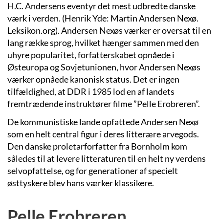
H.C. Andersens eventyr det mest udbredte danske
værk i verden. (Henrik Yde: Martin Andersen Nexø.
Leksikon.org). Andersen Nexøs værker er oversat til en
lang række sprog, hvilket hænger sammen med den
uhyre popularitet, forfatterskabet opnåede i
Østeuropa og Sovjetunionen, hvor Andersen Nexøs
værker opnåede kanonisk status. Det er ingen
tilfældighed, at DDR i 1985 lod en af landets
fremtrædende instruktører filme ”Pelle Erobreren”.
De kommunistiske lande opfattede Andersen Nexø
som en helt central figur i deres litterære arvegods.
Den danske proletarforfatter fra Bornholm kom
således til at levere litteraturen til en helt ny verdens
selvopfattelse, og for generationer af specielt
østtyskere blev hans værker klassikere.
Pelle Erobreren