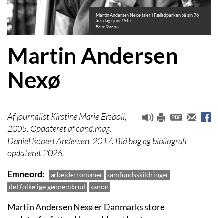
Martin Andersen Nexø taler i Fælledparken på sin 76
års dag i juni 1945.
Foto: Scanpix
Martin Andersen
Nexø
journalist Kirstine Marie Ersbøll,
2005. Opdateret af cand.mag.
Daniel Robert Andersen, 2017. Blå bog og bibliografi
opdateret 2026.
Emneord
arbejderromaner
samfundsskildringer
det folkelige gennembrud
kanon
Martin Andersen Nexø er Danmarks store