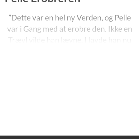
”Dette var en hel ny Verden, og Pelle
var i Gang med at erobre den. Ikke en
Trævl vilde han lævne. Havde han nu
haft Kammeraterne fra Tommelilla
her, saa skulde han have forklaret og
sat den ind i det altsammen. Jøsses
hvor de vilde glo stort!”
”Pelle Erobreren”, s. 24.
Martin Andersen Nexøs første store romanværk,
”Pelle Erobreren”
, blev skrevet i årene 1906-10. I
forordet kalder han meget sigende romanen
”en bog om