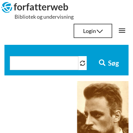
Hop
forfatterweb
til
Bibliotek og undervisning
indhold
Login
Togg
navi
Søg