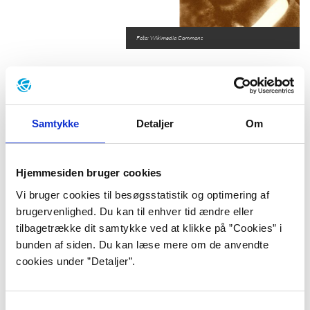
Foto: Wikimedia Commons
Rainer Maria Rilke
Samtykke
Detaljer
Om
redaktionen, 2024.
Emneord
tysk litteratur
digte
lyrik
Hjemmesiden bruger cookies
Blå bog
Vi bruger cookies til besøgsstatistik og optimering af
brugervenlighed. Du kan til enhver tid ændre eller
Født:
4. december 1875, Prag, Østrig-Ungarn (nu i
tilbagetrække dit samtykke ved at klikke på ”Cookies” i
Tjekkiet).
bunden af siden. Du kan læse mere om de anvendte
Død:
29. december 1926, Valmont, Schweiz.
cookies under ”Detaljer”.
Debut:
Leben und Lieder, 1894.
Samtykkevalg