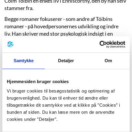
Colm Tóibín en enkes liv i Enniscorthy, den by han selv
stammer fra.
Begge romaner fokuserer - som andre af Tóibíns
romaner - på hovedpersonernes udvikling og indre
liv. Han skriver med stor psykologisk indsigt i en
minimalistisk stil. Typiske temaer for Colm Tóibíns
værker er identitet, tab, ensomhed og tilhørsforhold.
Han har modtaget flere litteraturpriser og har
Samtykke
Detaljer
Om
adskillige gange været nomineret til Man Booker-
prisen.
Hjemmesiden bruger cookies
“Ending a novel is almost like putting a child to sleep—it
Vi bruger cookies til besøgsstatistik og optimering af
can't be done abruptly.”
brugervenlighed. Du kan til enhver tid ændre eller
tilbagetrække dit samtykke ved at klikke på ”Cookies” i
bunden af siden. Du kan læse mere om de anvendte
cookies under ”Detaljer”.
Blå bog