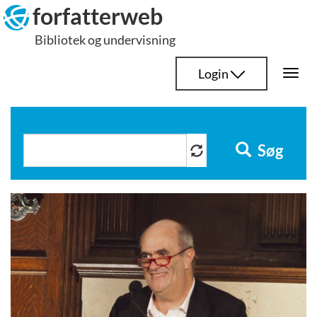
Hop
forfatterweb
til
Bibliotek og undervisning
indhold
Login
Togg
navi
Søg