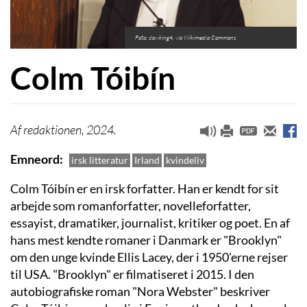
Foto: slowking4, via Wikimedia Commons
Colm Tóibín
redaktionen, 2024.
Emneord
irsk litteratur
Irland
kvindeliv
Colm Tóibín er en irsk forfatter. Han er kendt for sit
arbejde som romanforfatter, novelleforfatter,
essayist, dramatiker, journalist, kritiker og poet. En af
hans mest kendte romaner i Danmark er "Brooklyn"
om den unge kvinde Ellis Lacey, der i 1950'erne rejser
til USA. "Brooklyn" er filmatiseret i 2015. I den
autobiografiske roman "Nora Webster" beskriver