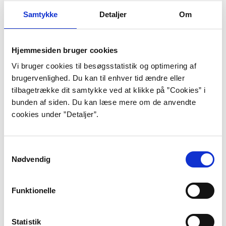
Samtykke
Detaljer
Om
Kilder
Hjemmesiden bruger cookies
Vi bruger cookies til besøgsstatistik og optimering af
Find og lån i bibliotek.dk:
Fiirgaard, Søren-Peter:
brugervenlighed. Du kan til enhver tid ændre eller
Troen på det gode menneske. Kristeligt Dagblad,
tilbagetrække dit samtykke ved at klikke på ”Cookies” i
2009-06-01.
bunden af siden. Du kan læse mere om de anvendte
cookies under ”Detaljer”.
Law, Jackie: Author Interview: Auður Ava Ólafsdóttir.
Neverimitate, 2018-02-27.
Bedømmelseskomitéen for Nordisk Råds
Samtykkevalg
Litteraturpris: Auður Ava Ólafsdóttir. Norden.org,
Nødvendig
2018.
Skylare, Elisabeth: Auður Ava Ólafsdóttir fik Nordisk
Råds Litteraturpris. Norden.org, 2018-10-30.
Funktionelle
Vandborg, Lise: Livsbekræftende roman får Nordisk
Råds Litteraturpris. Litteratursiden, 2018-11-01.
Statistik