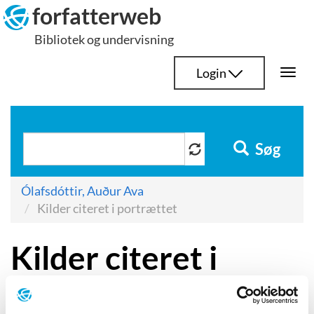
Hop
forfatterweb
til
Bibliotek og undervisning
indhold
Login
Togg
navi
Søg
Ólafsdóttir, Auður Ava
Kilder citeret i portrættet
Kilder citeret i
portrættet