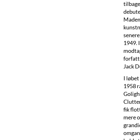
tilbage
debute
Mademo
kunstn
senere 
1949. 
modtag
forfat
Jack Du
I løbe
1958 r
Goligh
Clutter
fik fl
mere o
grandio
omgang