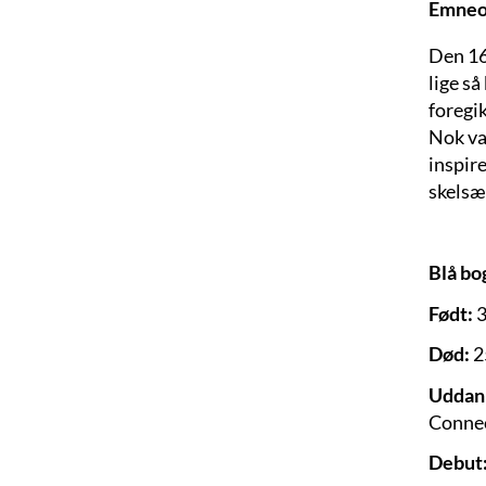
Emneo
Den 16
lige s
foregik
Nok va
inspire
skelsæ
Blå bo
Født:
3
Død:
2
Uddan
Connec
Debut