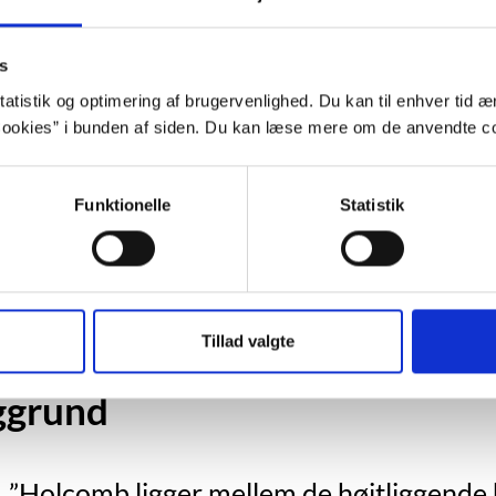
For at se denne video, skal du acceptere stati
s
Indholdet stilles nemlig til rådighed 
atistik og optimering af brugervenlighed. Du kan til enhver tid æn
ookies” i bunden af siden. Du kan læse mere om de anvendte co
Opdater samtykke
Funktionelle
Statistik
Vælg "Tillad alle"
Tillad valgte
ggrund
”Holcomb ligger mellem de højtliggende 