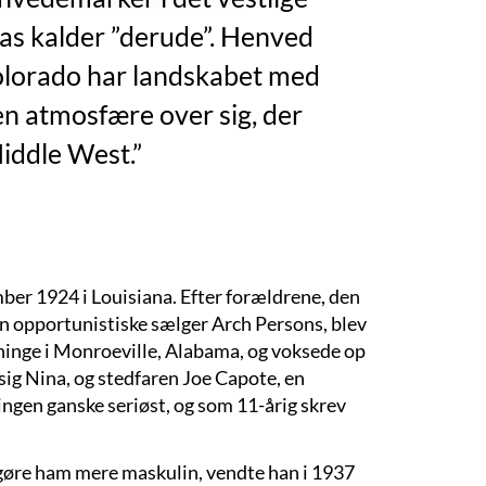
as kalder ”derude”. Henved
Colorado har landskabet med
en atmosfære over sig, der
iddle West.”
er 1924 i Louisiana. Efter forældrene, den
n opportunistiske sælger Arch Persons, blev
tninge i Monroeville, Alabama, og voksede op
sig Nina, og stedfaren Joe Capote, en
gen ganske seriøst, og som 11-årig skrev
 gøre ham mere maskulin, vendte han i 1937