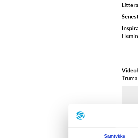
Litter
Senest
Inspir
Heming
Videok
Truman
Samtykke