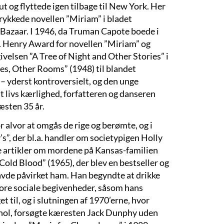
t og flyttede igen tilbage til New York. Her
ykkede novellen ”Miriam” i bladet
 Bazaar. I 1946, da Truman Capote boede i
. Henry Award for novellen ”Miriam” og
ivelsen ”A Tree of Night and Other Stories” i
es, Other Rooms” (1948) til blandet
– yderst kontroversielt, og den unge
t livs kærlighed, forfatteren og danseren
æsten 35 år.
 alvor at omgås de rige og berømte, og i
s”, der bl.a. handler om societypigen Holly
ie artikler om mordene på Kansas-familien
Cold Blood” (1965), der blev en bestseller og
avde påvirket ham. Han begyndte at drikke
ore sociale begivenheder, såsom hans
 til, og i slutningen af 1970’erne, hvor
hol, forsøgte kæresten Jack Dunphy uden