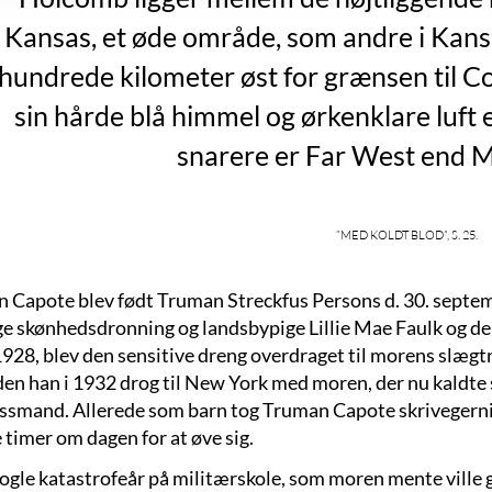
Kansas, et øde område, som andre i Kans
hundrede kilometer øst for grænsen til 
sin hårde blå himmel og ørkenklare luft 
snarere er Far West end M
”Med koldt blod”, s. 25.
 Capote blev født Truman Streckfus Persons d. 30. septemb
ge skønhedsdronning og landsbypige Lillie Mae Faulk og de
i 1928, blev den sensitive dreng overdraget til morens slæg
nden han i 1932 drog til New York med moren, der nu kaldte 
ssmand. Allerede som barn tog Truman Capote skrivegernin
 timer om dagen for at øve sig.
nogle katastrofeår på militærskole, som moren mente ville