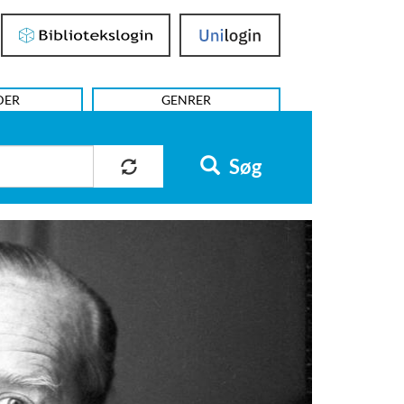
Bibliotekslogin
UniLogin
DER
GENRER
Søg