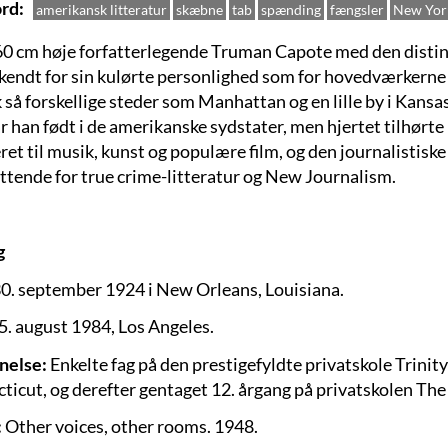
rd
amerikansk litteratur
skæbne
tab
spænding
fængsler
New Yor
0 cm høje forfatterlegende Truman Capote med den distin
å kendt for sin kulørte personlighed som for hovedværkerne
 så forskellige steder som Manhattan og en lille by i Kansa
r han født i de amerikanske sydstater, men hjertet tilhørt
ret til musik, kunst og populære film, og den journalistisk
ttende for true crime-litteratur og New Journalism.
g
0. september 1924 i New Orleans, Louisiana.
5. august 1984, Los Angeles.
nelse:
Enkelte fag på den prestigefyldte privatskole Trinity
ticut, og derefter gentaget 12. årgang på privatskolen The
:
Other voices, other rooms.
1948.