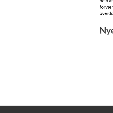
held at
forvær
overdos
Nye
Efter 