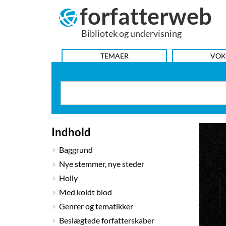
forfatterweb
Hop
til
Bibliotek og undervisning
indhold
HOVEDMENU
TEMAER
VOK
Indhold
Baggrund
Nye stemmer, nye steder
Holly
Med koldt blod
Genrer og tematikker
Beslægtede forfatterskaber