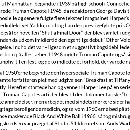
 til Manhattan, begyndte i 1939 på high school i Connecticu
rede Truman Capote i 1945, da redaktøren George Davis tr
sielle og senere fulgte flere tekster i magasinet Harper’s
erkollektivet Yaddo, modtog han den prestigefyldte pris O
også for novellen ”Shut a Final Door”, der blev samlet i udg
Inden da udkom imidlertid den egentlige debut ”Other Voic
else. Indholdet var – ligesom et suggestivt bagsidebillede 
ter kom på alles læber. I 1948 mødte Truman Capote også si
nphy, til en fest, og de to indledte et forhold, der varede n
t af 1950’erne begyndte den hypersociale Truman Capote for
amte forfatteren plet med udgivelsen ”Breakfast at Tiffany’
tly. Herefter startede han og vennen Harper Lee på en ser
. Truman Capotes artikler blev til den dokumentariske ”In 
otte anmeldelser, men arbejdet med sindets mørkere sider h
g tage beroligende medicin, og selvom 1960’erne bød på st
se maskerade Black And White Ball i 1966, så tog misbruget
skredsen var præget af Studio 54-klientel som Andy War