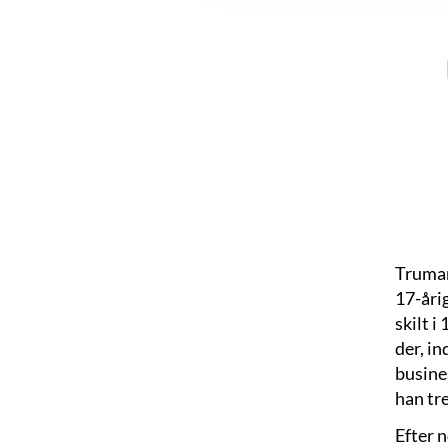
Truman
17-åri
skilt 
der, i
busine
han tre
Efter 