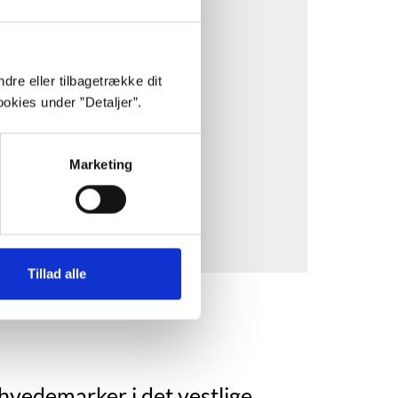
stik- og marketing-cookies.
af en tredjepart.
dre eller tilbagetrække dit
okies under ”Detaljer”.
Marketing
Tillad alle
hvedemarker i det vestlige