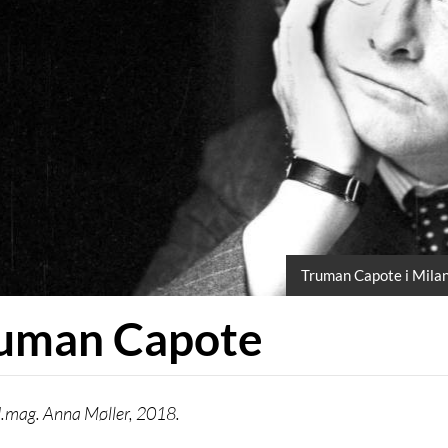
Truman Capote i Milan
uman Capote
.mag. Anna Møller, 2018.