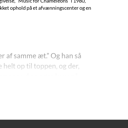
udgivelse, ”Music for Chameleons” i 1980,
ykket ophold på et afvænningscenter og en
i er af samme æt.” Og han så
e helt op til toppen, og der,
 armene ud og gøre krav på
88.
 fangede Truman Capote forlagsredaktøren