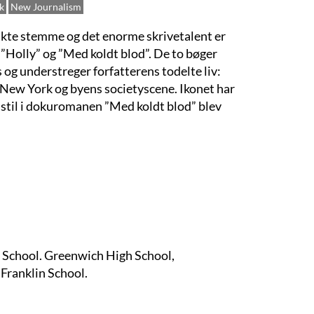
k
New Journalism
kte stemme og det enorme skrivetalent er
 ”Holly” og ”Med koldt blod”. De to bøger
s og understreger forfatterens todelte liv:
e New York og byens societyscene. Ikonet har
e stil i dokuromanen ”Med koldt blod” blev
 School.
Greenwich High School,
 Franklin School.