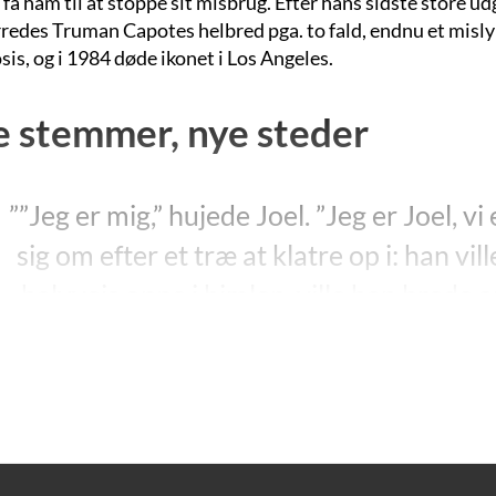
 få ham til at stoppe sit misbrug. Efter hans sidste store 
redes Truman Capotes helbred pga. to fald, endnu et misl
is, og i 1984 døde ikonet i Los Angeles.
 stemmer, nye steder
””Jeg er mig,” hujede Joel. ”Jeg er Joel, v
sig om efter et træ at klatre op i: han vill
halvvejs oppe i himlen, ville han brede
verden.”
”Nye stemmer, nye steder”, s. 1
novellen ”Miriam” var blevet trykt i bladet Mademosielle,