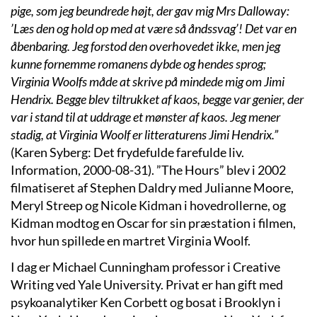
pige, som jeg beundrede højt, der gav mig Mrs Dalloway:
’Læs den og hold op med at være så åndssvag’! Det var en
åbenbaring. Jeg forstod den overhovedet ikke, men jeg
kunne fornemme romanens dybde og hendes sprog;
Virginia Woolfs måde at skrive på mindede mig om Jimi
Hendrix. Begge blev tiltrukket af kaos, begge var genier, der
var i stand til at uddrage et mønster af kaos. Jeg mener
stadig, at Virginia Woolf er litteraturens Jimi Hendrix.”
(Karen Syberg: Det frydefulde farefulde liv.
Information, 2000-08-31). ”The Hours” blev i 2002
filmatiseret af Stephen Daldry med Julianne Moore,
Meryl Streep og Nicole Kidman i hovedrollerne, og
Kidman modtog en Oscar for sin præstation i filmen,
hvor hun spillede en martret Virginia Woolf.
I dag er Michael Cunningham professor i Creative
Writing ved Yale University. Privat er han gift med
psykoanalytiker Ken Corbett og bosat i Brooklyn i