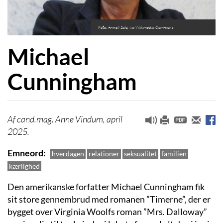
Foto: Anneli Salo, via Wikimedia Commons
Michael
Cunningham
cand.mag. Anne Vindum, april
2025.
Emneord
hverdagen
relationer
seksualitet
familien
kærlighed
Den amerikanske forfatter Michael Cunningham fik
sit store gennembrud med romanen ”Timerne”, der er
bygget over Virginia Woolfs roman ”Mrs. Dalloway”