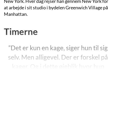
New York. Hver dag rejser han gennem New York for
at arbejde i sit studio i bydelen Greenwich Village på
Manhattan.
Timerne
”Det er kun en kage, siger hun til sig
selv. Men alligevel. Der er forskel på
kager. Og i dette øjeblik hvor hun
holder om en skål fuld af sigtet mel i et
velordnet hus under den californiske
himmel, håber hun på at føle sig lige så
tilfreds og lige så fuld af forventning
som en forfatter der skriver den første