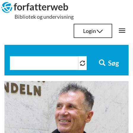
Hop
forfatterweb
til
Bibliotek og undervisning
indhold
Login
Togg
navi
Søg