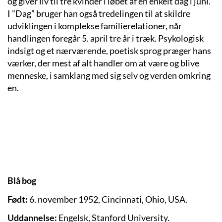
og giver liv til tre kvinder i løbet af en enkelt dag i juni.
I ”Dag” bruger han også tredelingen til at skildre
udviklingen i komplekse familierelationer, når
handlingen foregår 5. april tre år i træk. Psykologisk
indsigt og et nærværende, poetisk sprog præger hans
værker, der mest af alt handler om at være og blive
menneske, i samklang med sig selv og verden omkring
en.
Blå bog
Født:
6. november 1952, Cincinnati, Ohio, USA.
Uddannelse:
Engelsk, Stanford University.