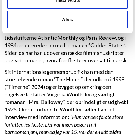
Californien. Efter sine studier i engelsk litteratur ved
Stanford University tog Michael Cunningham en
master i creative writing ved det anerkendte Iowa
Afvis
Writers’ Workshop. Mens han stadig læste ved Iowa
Writers’ Workshop, fik han udgivet noveller i
tidsskrifterne Atlantic Monthly og Paris Review, og i
1984 debuterede han med romanen ”Golden States”.
Siden da har han udover en række filmmanuskripter
udgivet romaner, hvoraf de fleste er oversat til dansk.
Sit internationale gennembrud fik han med den
storsælgende roman ”The Hours”, der udkom i 1998
(”Timerne”, 2024) og er bygget op omkring den
engelske forfatter Virginia Woolfs liv og særligt
romanen ”Mrs. Dalloway”, der oprindeligt er udgivet i
1925. Om sit forhold til Woolf fortæller han i et
interview med Information:
”Hun var den første store
forfatter, jeg læste. Der var ingen bøger i mit
barndomshjem, men da jeg var 15, var der en lidt ældre