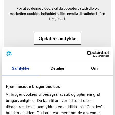
For at se denne video, skal du acceptere statistik- og
marketing-cookies.
Indholdet stilles nemlig til rådighed af en
tredjepart.
Opdater samtykke
Samtykke
Detaljer
Om
Baggrund
”Kalenderen på væggen hvisker. Jeg
Hjemmesiden bruger cookies
Vi bruger cookies til besøgsstatistik og optimering af
tror, kalenderen hvisker. Eller er det
brugervenlighed. Du kan til enhver tid ændre eller
vinden? Kalenderen, hvis det er den,
tilbagetrække dit samtykke ved at klikke på ”Cookies” i
bunden af siden. Du kan læse mere om de anvendte