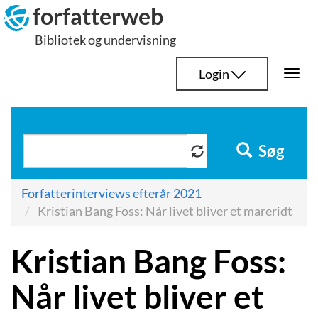
Hop
forfatterweb
til
Bibliotek og undervisning
indhold
Login
Togg
navi
Søg
Forfatterinterviews efterår 2021
Kristian Bang Foss: Når livet bliver et mareridt
Kristian Bang Foss:
Når livet bliver et