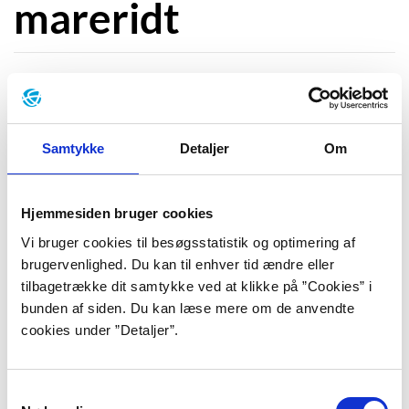
mareridt
“Den fornemmelse af, at der kommer nogen og siger
'hej, du er her på falske papirer', den tror jeg, at der er
Samtykke
Detaljer
Om
ret mange, der kan genkende," siger Kristian Bang
Foss.
Hjemmesiden bruger cookies
I hans seneste roman “Frank vender hjem” befinder
hovedpersonen Frank sig pludselig i sit livs største
Vi bruger cookies til besøgsstatistik og optimering af
mareridt. Først er han så uheldig at drive til havs, og da
brugervenlighed. Du kan til enhver tid ændre eller
han endelig bliver reddet, bliver mareridtet blot
tilbagetrække dit samtykke ved at klikke på ”Cookies” i
endnu værre, da ingen af hans nærmeste tror på hans
bunden af siden. Du kan læse mere om de anvendte
cookies under ”Detaljer”.
historie.
I interviewet beskriver
Kristian Bang Foss
, hvorfor
Frank har så svært ved at blive accepteret af sin rige
Samtykkevalg