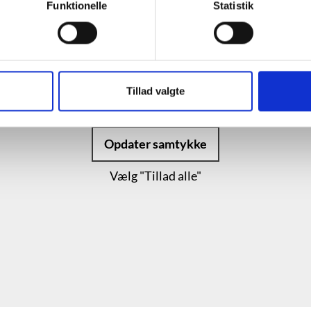
Funktionelle
Statistik
 se denne video, skal du acceptere statistik- og marketing-c
Indholdet stilles nemlig til rådighed af en tredjepart.
Tillad valgte
Opdater samtykke
Vælg "Tillad alle"