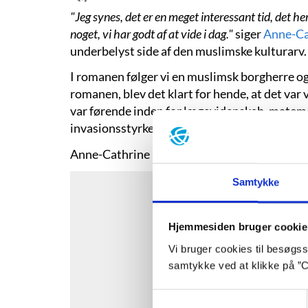
"Jeg synes, det er en meget interessant tid, det h
noget, vi har godt af at vide i dag."
siger
Anne-Ca
underbelyst side af den muslimske kulturarv
I romanen følger vi en muslimsk borgherre og 
romanen, blev det klart for hende, at det var 
var førende inden for lægevidenskab, matemati
invasionsstyrker?
Anne-Cathrine Riebnitzsky er forårets 11. gæ
Samtykke
Hjemmesiden bruger cookie
Vi bruger cookies til besøgsst
samtykke ved at klikke på ”C
Samtykkevalg