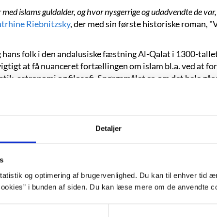
er med islams guldalder, og hvor nysgerrige og udadvendte de var,
trhine Riebnitzsky
, der med sin første historiske roman, "V
.
hans folk i den andalusiske fæstning Al-Qalat i 1300-talle
vigtigt at få nuanceret fortællingen om islam bl.a. ved at 
k, astronomi og filosofi. Spørgsmålet er, om det hele går t
st i Forfatterstafetten.
Detaljer
s
atistik og optimering af brugervenlighed. Du kan til enhver tid æn
ookies” i bunden af siden. Du kan læse mere om de anvendte co