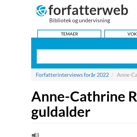
forfatterweb
Hop
til
Bibliotek og undervisning
indhold
HOVEDMENU
TEMAER
VOK
Forfatterinterviews forår 2022
Anne-Cat
Anne-Cathrine Ri
guldalder