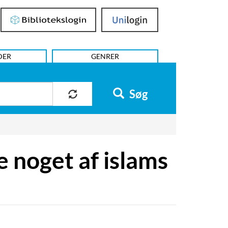
Bibliotekslogin
UniLogin
DER
GENRER
Søg
 noget af islams