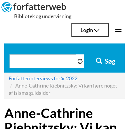
Hop
forfatterweb
til
Bibliotek og undervisning
indhold
Login
Togg
navi
Søg
Forfatterinterviews forår 2022
Anne-Cathrine Riebnitzsky: Vi kan lære noget
af islams guldalder
Anne-Cathrine
Riebnitzsky: Vi kan