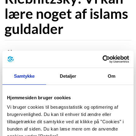
lære noget af islams
guldalder
"Jeg synes, det er en meget interessant tid, det her med
islams guldalder, og hvor nysgerrige og udadvendte de var,
og hvor optaget de var af videnskab.... Det er noget, vi har
Samtykke
Detaljer
Om
godt af at vide i dag."
siger
Anne-Catrhine Riebnitzsky
,
der med sin første historiske roman, "Vindens port",
Hjemmesiden bruger cookies
giver os et sjældent indblik i en underbelyst side af
den muslimske kulturarv.
Vi bruger cookies til besøgsstatistik og optimering af
brugervenlighed. Du kan til enhver tid ændre eller
I romanen følger vi en muslimsk borgherre og hans
tilbagetrække dit samtykke ved at klikke på ”Cookies” i
folk i den andalusiske fæstning Al-Qalat i 1300-tallet.
bunden af siden. Du kan læse mere om de anvendte
Mens Riebnitzsky lavede research til romanen, blev