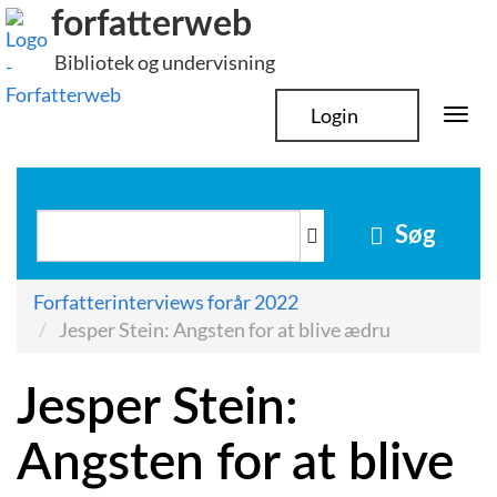
Hop
forfatterweb
til
Bibliotek og undervisning
indhold
Login
Togg
navi
Søg
Forfatterinterviews forår 2022
Jesper Stein: Angsten for at blive ædru
Jesper Stein:
Angsten for at blive