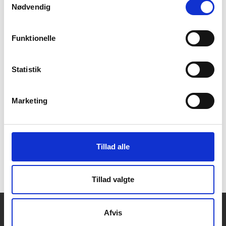
Jesper Stein er forårets første gæst i denne nye runde
Nødvendig
af Forfatterstafetten, hvor du kan opleve 10 af tidens
mest populære og kendte forfattere.
Funktionelle
For at se denne video, skal du acceptere statistik- og
Statistik
marketing-cookies.
Indholdet stilles nemlig til rådighed af en
tredjepart.
Marketing
Opdater samtykke
Tillad alle
Tillad valgte
Afvis
Kontakt