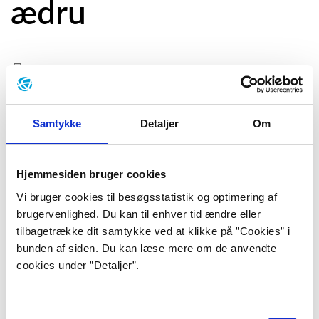
ædru
Forfatteren, der især er kendt for sine skarpe krimier,
har netop udgivet en hudløs ærlig roman om sit opgør
med alkoholismen.
Samtykke
Detaljer
Om
“Ædru” skildrer "en mand, som pludselig bliver ædru
og dermed står ovre på den anden side af gærdet og
Hjemmesiden bruger cookies
ser på det liv, han har levet, og den litteratur, han har
Vi bruger cookies til besøgsstatistik og optimering af
læst, og tænker, what, hvad er det, der er foregået?"
brugervenlighed. Du kan til enhver tid ændre eller
fortæller
Jesper Stein
i dette åbenhjertige interview
tilbagetrække dit samtykke ved at klikke på ”Cookies” i
med Forfatterwebs litteraturformidler Sarah Corner-
bunden af siden. Du kan læse mere om de anvendte
Walker Hvidberg. Her forklarer han, hvad det er,
cookies under ”Detaljer”.
misbrugere frygter at gå glip af, den dag de begynder
et liv uden alkohol.
Samtykkevalg