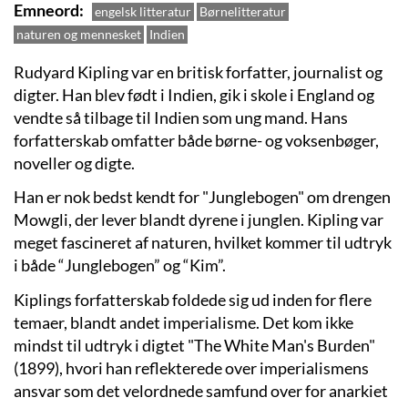
Emneord
engelsk litteratur
Børnelitteratur
naturen og mennesket
Indien
Rudyard Kipling var en britisk forfatter, journalist og
digter. Han blev født i Indien, gik i skole i England og
vendte så tilbage til Indien som ung mand. Hans
forfatterskab omfatter både børne- og voksenbøger,
noveller og digte.
Han er nok bedst kendt for "Junglebogen" om drengen
Mowgli, der lever blandt dyrene i junglen. Kipling var
meget fascineret af naturen, hvilket kommer til udtryk
i både “Junglebogen” og “Kim”.
Kiplings forfatterskab foldede sig ud inden for flere
temaer, blandt andet imperialisme. Det kom ikke
mindst til udtryk i digtet "The White Man's Burden"
(1899), hvori han reflekterede over imperialismens
ansvar som det velordnede samfund over for anarkiet