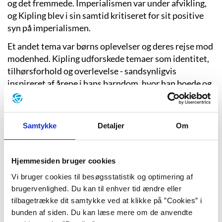
og det fremmede. Imperialismen var under afvikling,
og Kipling blev i sin samtid kritiseret for sit positive
syn på imperialismen.
Et andet tema var børns oplevelser og deres rejse mod
modenhed. Kipling udforskede temaer som identitet,
tilhørsforhold og overlevelse - sandsynligvis
inspireret af årene i hans barndom, hvor han boede og
gik i skole i England, mens hans forældre blev i Indien.
Kipling fik Nobelprisen i litteratur i 1907 for sit
forfatterskab, i særdeleshed for den originale fantasi
Samtykke
Detaljer
Om
og den bemærkelsesværdige fortællerevne. Han var
den første engelsksprogede forfatter, der fik prisen.
Hjemmesiden bruger cookies
Det er Rudyard Kipling, der har skrevet den originale
Vi bruger cookies til besøgsstatistik og optimering af
tekst til "The road to Mandalay", som senere er
brugervenlighed. Du kan til enhver tid ændre eller
oversat til dansk af Kai Friis Møller og har fået melodi
tilbagetrække dit samtykke ved at klikke på ”Cookies” i
af Erling Winkel.
bunden af siden. Du kan læse mere om de anvendte