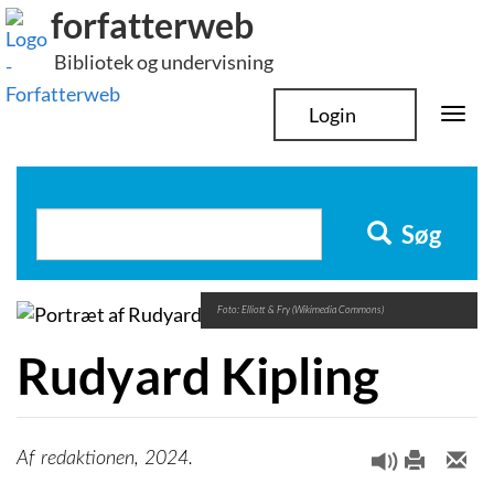
Hop
forfatterweb
til
Bibliotek og undervisning
indhold
Login
Togg
navi
Søg
Foto: Elliott & Fry (Wikimedia Commons)
Rudyard Kipling
redaktionen, 2024.