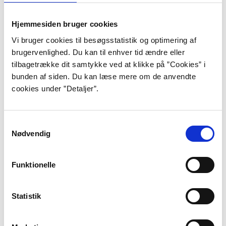
og ungdomsfond hædersgave, 1992.
Hjemmesiden bruger cookies
Seneste udgivelse:
Hvad har han gang i? Forum,
2006 .
Vi bruger cookies til besøgsstatistik og optimering af
brugervenlighed. Du kan til enhver tid ændre eller
tilbagetrække dit samtykke ved at klikke på ”Cookies” i
bunden af siden. Du kan læse mere om de anvendte
cookies under ”Detaljer”.
Baggrund
Thøger
Samtykkevalg
Birkeland er født
Nødvendig
Illustrator: Kirsten Hoffmann.
i 1922.
Fra bogen: Lulli, Andy og kærligheden.
Han er uddannet
Funktionelle
som lærer og underviste fra 1945 til 1979 i
Københavns Kommune.
Sin første børnebog udgav han i 1958. I 1961 fik han
Statistik
Kulturministeriets børnebogspris for
Når hanen
galer
.