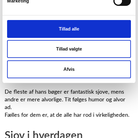
Marketing
Siden har han modtaget en række priser. I 1983 fik
han Danmarks Skolebiblioteksforenings
jubilæumspris, da han sammen med Bjarne Reuter
blev kåret som danske skoleelevers
Tillad alle
yndlingsforfatter.
Thøger Birkeland har skrevet mange slags bøger:
Tillad valgte
billedbøger
letlæsningsbøger
Afvis
romaner for børn og unge
noveller og digte for børn.
De fleste af hans bøger er fantastisk sjove, mens
andre er mere alvorlige. Tit følges humor og alvor
ad.
Fælles for dem er, at de alle har rod i virkeligheden.
Sjov i hverdagen