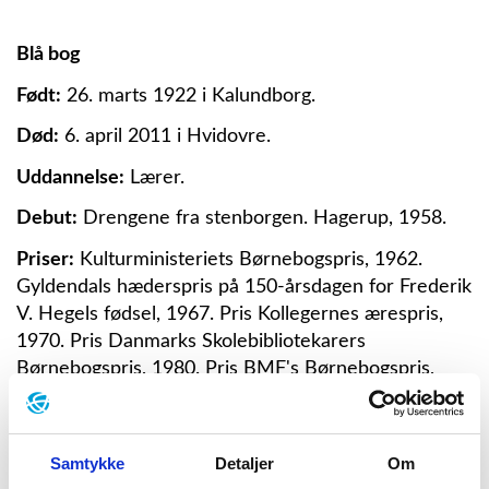
Blå bog
Født:
26. marts 1922 i Kalundborg.
Død:
6. april 2011 i Hvidovre.
Uddannelse:
Lærer.
Debut:
Drengene fra stenborgen. Hagerup, 1958.
Priser:
Kulturministeriets Børnebogspris, 1962.
Gyldendals hæderspris på 150-årsdagen for Frederik
V. Hegels fødsel, 1967. Pris Kollegernes ærespris,
1970. Pris Danmarks Skolebibliotekarers
Børnebogspris, 1980. Pris BMF's Børnebogspris,
1981. Dansk Forfatterforenings H.C. Andersen
Legat, 1982. IBBY. Certificate of Honour, 1982.
Kommunernes Skolebiblioteksforenings
Samtykke
Detaljer
Om
Forfatterpris, 1983. Dansk Forfatterforenings børn-