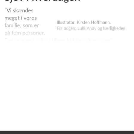
"Vi skændes
meget i vores
Illustrator: Kirsten Hoffmann.
familie, som er
Fra bogen: Lulli, Andy og kærligheden
på fem personer.
Det er værst, når vi bliver hidsige på en gang".
Sådan præsenteres familien Krumborg, som man
følger gennem Krumme-seriens 7 bind. Og helt
almindelig er den livlige familie ikke.
De skændes, så det ryger og debatterer højlydt alt,
fra lillebrors pottetræning til kondi og kønsroller.
Hovedperson er det midterste barn Mads, kaldet
Krumme.
I seriens 1. bog, Krummerne, møder vi familien i en
lejlighed på 3. sal. Der sker altid noget hos
Krummerne - og altid er der klager fra naboerne.
Familien falder udenfor de andres ide om "pæn"