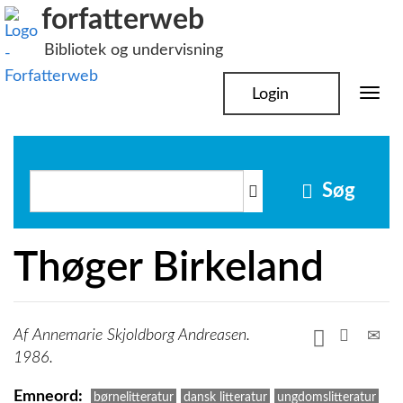
Hop
forfatterweb
til
Bibliotek og undervisning
indhold
Login
Togg
navi
Søg
Thøger Birkeland
Annemarie Skjoldborg Andreasen.
1986.
Emneord
børnelitteratur
dansk litteratur
ungdomslitteratur