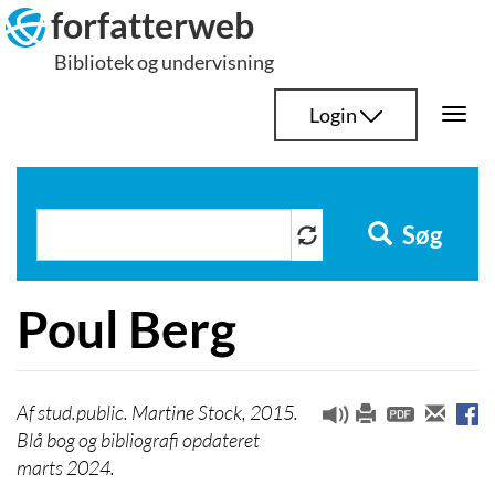
Hop
forfatterweb
til
Bibliotek og undervisning
indhold
Login
Togg
navi
Søg
Poul Berg
stud.public. Martine Stock, 2015.
Blå bog og bibliografi opdateret
marts 2024.