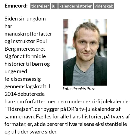
Emneord
tidsrejser
jul
kalenderhistorier
videnskab
Siden sin ungdom
har
manuskriptforfatter
og instruktør Poul
Berg interesseret
sig for at formidle
historier til børn og
unge med
følelsesmæssig
gennemslagskraft. I
Foto: People's Press
2014 debuterede
han som forfatter med den moderne sci-fi julekalender
”Tidsrejsen”, der bygger på DR’s tv-julekalender af
samme navn. Fælles for alle hans historier, på tværs af
formater, er, at de berører tilværelsens eksistentielle
og til tider svære sider.