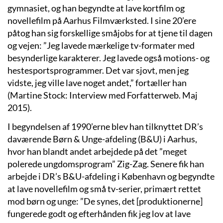
gymnasiet, og han begyndte at lave kortfilm og
novellefilm på Aarhus Filmværksted. I sine 20’ere
påtog han sig forskellige småjobs for at tjene til dagen
og vejen: ”Jeg lavede mærkelige tv-formater med
besynderlige karakterer. Jeg lavede også motions- og
hestesportsprogrammer. Det var sjovt, men jeg
vidste, jeg ville lave noget andet,” fortæller han
(Martine Stock: Interview med Forfatterweb. Maj
2015).
I begyndelsen af 1990’erne blev han tilknyttet DR’s
daværende Børn & Unge-afdeling (B&U) i Aarhus,
hvor han blandt andet arbejdede på det ”meget
polerede ungdomsprogram” Zig-Zag. Senere fik han
arbejde i DR’s B&U-afdeling i København og begyndte
at lave novellefilm og små tv-serier, primært rettet
mod børn og unge: ”De synes, det [produktionerne]
fungerede godt og efterhånden fik jeg lov at lave