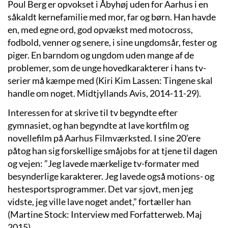
Poul Berg er opvokset i Åbyhøj uden for Aarhus i en
såkaldt kernefamilie med mor, far og børn. Han havde
en, med egne ord, god opvækst med motocross,
fodbold, venner og senere, i sine ungdomsår, fester og
piger. En barndom og ungdom uden mange af de
problemer, som de unge hovedkarakterer i hans tv-
serier må kæmpe med (Kiri Kim Lassen: Tingene skal
handle om noget. Midtjyllands Avis, 2014-11-29).
Interessen for at skrive til tv begyndte efter
gymnasiet, og han begyndte at lave kortfilm og
novellefilm på Aarhus Filmværksted. I sine 20’ere
påtog han sig forskellige småjobs for at tjene til dagen
og vejen: ”Jeg lavede mærkelige tv-formater med
besynderlige karakterer. Jeg lavede også motions- og
hestesportsprogrammer. Det var sjovt, men jeg
vidste, jeg ville lave noget andet,” fortæller han
(Martine Stock: Interview med Forfatterweb. Maj
2015).