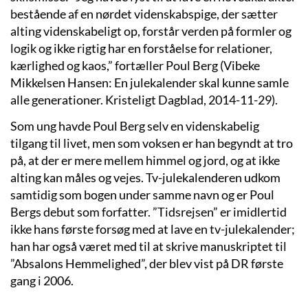
bestående af en nørdet videnskabspige, der sætter
alting videnskabeligt op, forstår verden på formler og
logik og ikke rigtig har en forståelse for relationer,
kærlighed og kaos,” fortæller Poul Berg (Vibeke
Mikkelsen Hansen: En julekalender skal kunne samle
alle generationer. Kristeligt Dagblad, 2014-11-29).
Som ung havde Poul Berg selv en videnskabelig
tilgang til livet, men som voksen er han begyndt at tro
på, at der er mere mellem himmel og jord, og at ikke
alting kan måles og vejes. Tv-julekalenderen udkom
samtidig som bogen under samme navn og er Poul
Bergs debut som forfatter. ”Tidsrejsen” er imidlertid
ikke hans første forsøg med at lave en tv-julekalender;
han har også været med til at skrive manuskriptet til
”Absalons Hemmelighed”, der blev vist på DR første
gang i 2006.