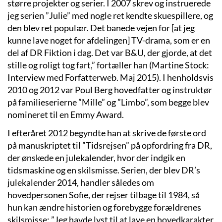
større projekter og serier. I 2007 skrev og instruerede
jeg serien ”Julie” med nogle ret kendte skuespillere, og
den blev ret populær. Det banede vejen for [at jeg
kunne lave noget for afdelingen] TV-drama, som er en
del af DR Fiktion i dag. Det var B&U, der gjorde, at det
stille og roligt tog fart,” fortæller han (Martine Stock:
Interview med Forfatterweb. Maj 2015). I henholdsvis
2010 og 2012 var Poul Berg hovedfatter og instruktør
på familieserierne ”Mille” og ”Limbo”, som begge blev
nomineret til en Emmy Award.
I efteråret 2012 begyndte han at skrive de første ord
på manuskriptet til ”Tidsrejsen” på opfordring fra DR,
der ønskede en julekalender, hvor der indgik en
tidsmaskine og en skilsmisse. Serien, der blev DR’s
julekalender 2014, handler således om
hovedpersonen Sofie, der rejser tilbage til 1984, så
hun kan ændre historien og forebygge forældrenes
skilsmisse: ”Jeg havde lyst til at lave en hovedkarakter