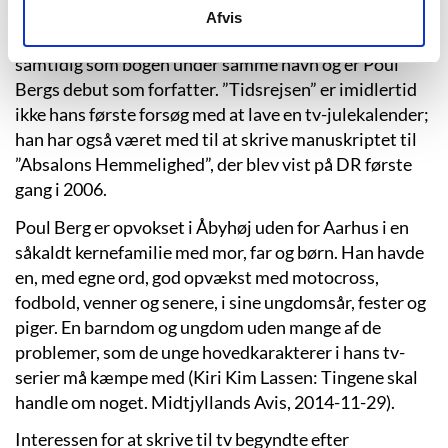
på, at der er mere mellem himmel og jord, og at ikke
Afvis
alting kan måles og vejes. Tv-julekalenderen udkom
samtidig som bogen under samme navn og er Poul
Bergs debut som forfatter. ”Tidsrejsen” er imidlertid
ikke hans første forsøg med at lave en tv-julekalender;
han har også været med til at skrive manuskriptet til
”Absalons Hemmelighed”, der blev vist på DR første
gang i 2006.
Poul Berg er opvokset i Åbyhøj uden for Aarhus i en
såkaldt kernefamilie med mor, far og børn. Han havde
en, med egne ord, god opvækst med motocross,
fodbold, venner og senere, i sine ungdomsår, fester og
piger. En barndom og ungdom uden mange af de
problemer, som de unge hovedkarakterer i hans tv-
serier må kæmpe med (Kiri Kim Lassen: Tingene skal
handle om noget. Midtjyllands Avis, 2014-11-29).
Interessen for at skrive til tv begyndte efter