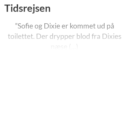
Tidsrejsen
”Sofie og Dixie er kommet ud på
toilettet. Der drypper blod fra Dixies
næse (…)
’Du kyssede på min mor?’
’Av. Ja’
’Var det virkelig nødvendigt’ siger
Sofie og tørrer blodet fra hans næse.
’Det virkede da, gjorde det ikke? siger
han. ’Henrik fik da vist, at han godt kan
li’ hende?’”