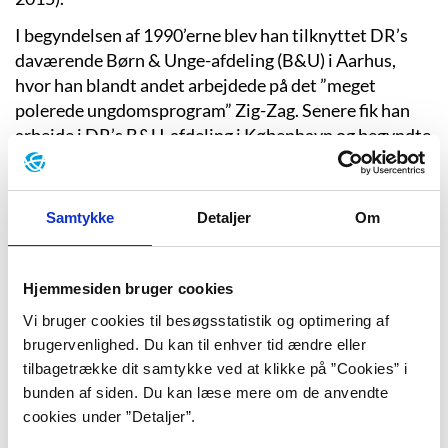
I begyndelsen af 1990’erne blev han tilknyttet DR’s
daværende Børn & Unge-afdeling (B&U) i Aarhus,
hvor han blandt andet arbejdede på det ”meget
polerede ungdomsprogram” Zig-Zag. Senere fik han
arbejde i DR’s B&U-afdeling i København og begyndte
at lave novellefilm og små tv-serier, primært rettet
mod børn og unge: ”De synes, det [produktionerne]
fungerede godt og efterhånden fik jeg lov at lave
Samtykke
Detaljer
Om
større projekter og serier. I 2007 skrev og instruerede
jeg serien ”Julie” med nogle ret kendte skuespillere, og
den blev ret populær. Det banede vejen for [at jeg
Hjemmesiden bruger cookies
kunne lave noget for afdelingen] TV-drama, som er en
Vi bruger cookies til besøgsstatistik og optimering af
del af DR Fiktion i dag. Det var B&U, der gjorde, at det
brugervenlighed. Du kan til enhver tid ændre eller
stille og roligt tog fart,” fortæller han (Martine Stock:
tilbagetrække dit samtykke ved at klikke på ”Cookies” i
Interview med Forfatterweb. Maj 2015). I henholdsvis
bunden af siden. Du kan læse mere om de anvendte
2010 og 2012 var Poul Berg hovedfatter og instruktør
cookies under ”Detaljer”.
på familieserierne ”Mille” og ”Limbo”, som begge blev