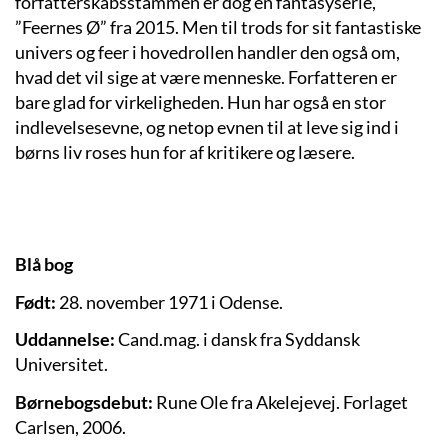
forfatterskabsstammen er dog en fantasyserie,
”Feernes Ø” fra 2015. Men til trods for sit fantastiske
univers og feer i hovedrollen handler den også om,
hvad det vil sige at være menneske. Forfatteren er
bare glad for virkeligheden. Hun har også en stor
indlevelsesevne, og netop evnen til at leve sig ind i
børns liv roses hun for af kritikere og læsere.
Blå bog
Født:
28. november 1971 i
Odense.
Uddannelse:
Cand.mag. i dansk fra Syddansk
Universitet.
Børnebogsdebut:
Rune Ole fra Akelejevej. Forlaget
Carlsen, 2006.