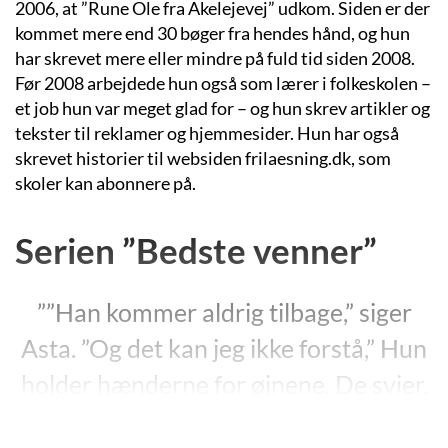
2006, at ”Rune Ole fra Akelejevej” udkom. Siden er der
kommet mere end 30 bøger fra hendes hånd, og hun
har skrevet mere eller mindre på fuld tid siden 2008.
Før 2008 arbejdede hun også som lærer i folkeskolen –
et job hun var meget glad for – og hun skrev artikler og
tekster til reklamer og hjemmesider. Hun har også
skrevet historier til websiden frilaesning.dk, som
skoler kan abonnere på.
Serien ”Bedste venner”
””Han kommer aldrig tilbage,” siger
Asta. ”Og det kan jeg ikke forstå,” Hun
holder hænderne for øjnene. De svier.
Hun kommer til at græde, når hun