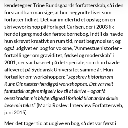
kendetegner Trine Bundsgaards forfatterskab, så i den
forstand kan man sige, at hun begyndte livet som
forfatter tidligt. Det var imidlertid et opslag om en
skriveworkshop på Forlaget Carlsen, der i 2003 fik
hende i gang med den første børnebog. Indtil da havde
hun skrevet kreativt en rum tid, mest begyndelser, og
også udgivet en bog for voksne, ”Ammestuehistorier –
fortællinger om graviditet, fødsel og moderskab” i
2001, der var baseret på det speciale, som hun havde
afleveret på Syddansk Universitet samme år. Hun
fortæller om workshoppen: ”
Jeg skrev historien om
Rune Ole næsten færdig på workshoppen. Det var helt
fantastisk at give mig selv lov til at skrive – og at få
overskredet min blufærdighed i forhold til at andre skulle
læse min tekst
.” (Maria Roslev: Interview Forfatterweb,
juni 2015).
Men det tager tid at udgive en bog, så det var først i