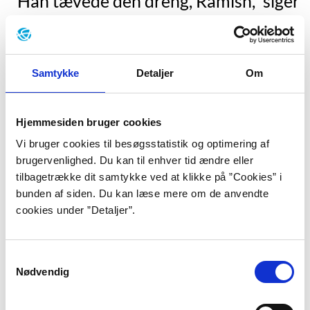
”Han tævede den dreng, Ramish,” siger
faren. ”Han brækkede næsen på ham
og flængede hans læbe.”
”Jeg er ligeglad,” siger Ramish. ”Han
Samtykke
Detaljer
Om
skulle have haft flere tæv. Mange
flere.””
Hjemmesiden bruger cookies
Vi bruger cookies til besøgsstatistik og optimering af
”Ramish og hærværket”, s. 65.
brugervenlighed. Du kan til enhver tid ændre eller
tilbagetrække dit samtykke ved at klikke på ”Cookies” i
Trine Bundsgaard er født og opvokset i Odense. Hun
bunden af siden. Du kan læse mere om de anvendte
boede de første fem år i Vollsmose, inden forældrene
cookies under ”Detaljer”.
blev skilt. Derefter flyttede hun med sin mor til et
andet kvarter i Odense. Bundsgaard er født i 1971, så
hendes opvækst er præget af 1970’ernes tidsånd. Det
Samtykkevalg
vil i Bundsgaards tilfælde sige radioprogrammet Giro
Nødvendig
413, mange nuancer af brunt, frihed og politisk
bevidsthed – tiden kan man læse meget mere om i