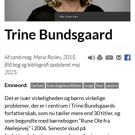
Foto: Simon Klein
Trine Bundsgaard
cand.mag. Maria Roslev, 2015.
Blå bog og bibliografi opdateret maj
2025.
Emneord
fantasi
hverdagskonflikter
magi
feer
søstre
Det er især virkeligheden og børns virkelige
problemer, der er i centrum i Trine Bundsgaards
forfatterskab, som nu tæller mere end 30 titler, og
som begyndte med børnebogen ”Rune Ole fra
Akelejevej” i 2006. Seneste skud på