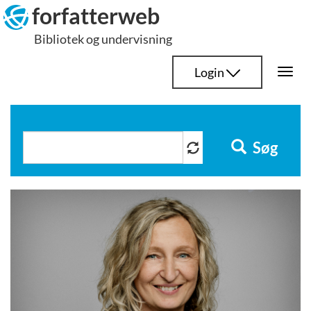
Hop
forfatterweb
til
Bibliotek og undervisning
indhold
Login
Togg
navi
Søg