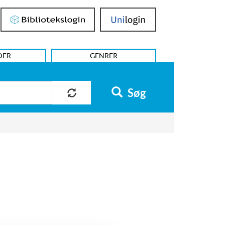
Bibliotekslogin
UniLogin
DER
GENRER
Søg