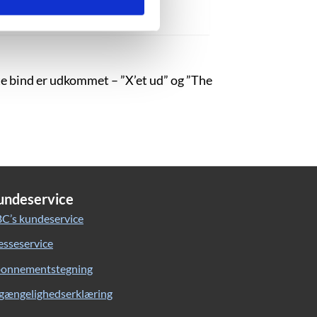
Sort hul”, upagineret.
ste bind er udkommet – ”X’et ud” og ”The
undeservice
C’s kundeservice
esseservice
onnementstegning
lgængelighedserklæring