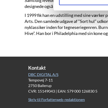
Samtidig levede han af illustrationsopgaver, 
designede også pladecovers og leverede illu
I 1999 fik han en udstilling med sine værker
Arts. Den samlede udgave af ”Sort hul” udkom
nyklassiker inden for tegneseriegenren. Burns
Hive”. Han bor i Philadelphia med sin kone og
Kontakt
DBC DIGITAL A/S
Tempovej 7-11
2750 Ballerup
CVR: 15149043 | EAN: 579 000 126830 5
Skriv til Forfatterweb-redaktionen