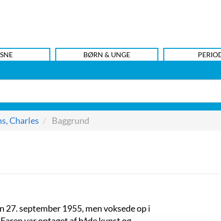
SNE
BØRN & UNGE
PERIO
s, Charles
Baggrund
en 27. september 1955, men voksede op i
. Faren var optaget af både kunst og