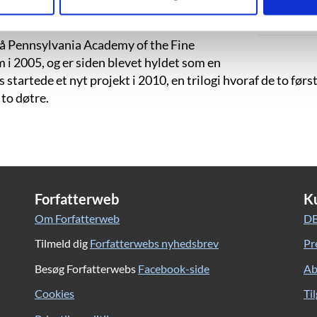
f.eks. for magasinet ”The Believer”. Han
”
strationer til reklamekampagner.
 på Pennsylvania Academy of the Fine
 i 2005, og er siden blevet hyldet som en
 startede et nyt projekt i 2010, en trilogi hvoraf de to før
 to døtre.
Forfatterweb
K
Om Forfatterweb
DB
Tilmeld dig
Forfatterwebs nyhedsbrev
Pr
Besøg Forfatterwebs
Facebook-side
Ab
Cookies
Ti