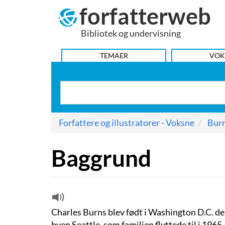
forfatterweb
Hop
til
Bibliotek og undervisning
indhold
HOVEDMENU
TEMAER
VOK
Forfattere og illustratorer - Voksne
Burn
Baggrund
Charles Burns blev født i Washington D.C. d
byen Seattle, som familien flyttede til i 1965