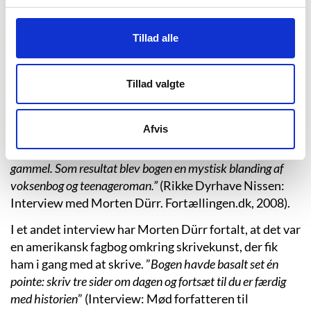
har han anmeldt film for dagbladet Børsen.
I 1998 skrev han sin første bog, ”De blinde vandrere:
Tillad alle
migration og urbanisering i det moderne Kina”, en
faktabog for voksne. Først i 2004 debuterede han som
fiktions- og børnebogsforfatter med romanen
Tillad valgte
”Skodfilm”. En roman der formmæssigt ikke ligner
hans øvrige forfatterskab, og Morten Dürr har da også
Afvis
fortalt, at
””Skodfilm” blev skrevet fuldstændig kaotisk og
uden at tænke over, hvem læseren måtte være – eller hvor
gammel. Som resultat blev bogen en mystisk blanding af
voksenbog og teenageroman.”
(Rikke Dyrhave Nissen:
Interview med Morten Dürr. Fortællingen.dk, 2008).
I et andet interview har Morten Dürr fortalt, at det var
en amerikansk fagbog omkring skrivekunst, der fik
ham i gang med at skrive. ”
Bogen havde basalt set én
pointe: skriv tre sider om dagen og fortsæt til du er færdig
med historien
” (Interview: Mød forfatteren til