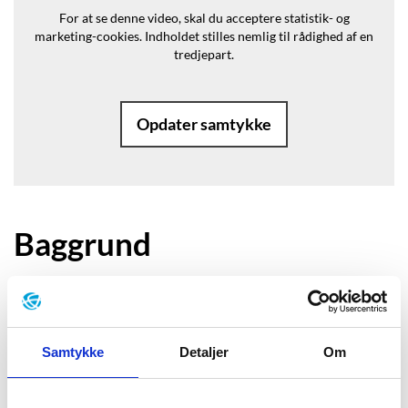
For at se denne video, skal du acceptere statistik- og
marketing-cookies.
Indholdet stilles nemlig til rådighed af en
tredjepart.
Opdater samtykke
Baggrund
”Nadim er 8 år. Han er kommet til
København fra et andet land. Der var
Samtykke
Detaljer
Om
nemlig krig, der hvor han boede før.
Nu er han flyttet til Danmark sammen