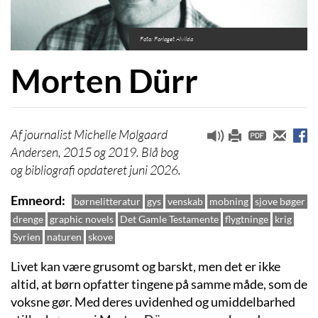
Foto: Forlaget Alvilda
Morten Dürr
journalist Michelle Mølgaard
Andersen, 2015 og 2019. Blå bog
og bibliografi opdateret juni 2026.
Emneord
børnelitteratur
gys
venskab
mobning
sjove bøger
drenge
graphic novels
Det Gamle Testamente
flygtninge
krig
Syrien
naturen
skove
Livet kan være grusomt og barskt, men det er ikke
altid, at børn opfatter tingene på samme måde, som de
voksne gør. Med deres uvidenhed og umiddelbarhed