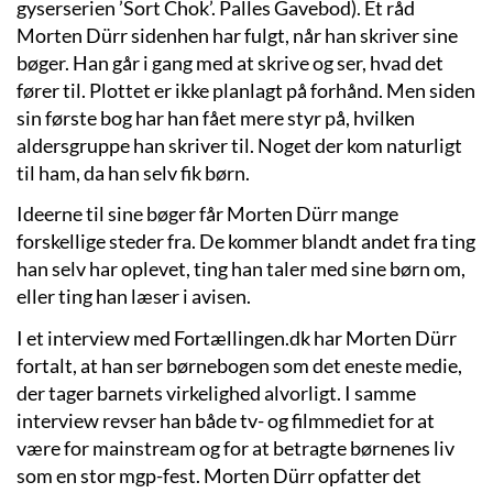
gyserserien ’Sort Chok’. Palles Gavebod). Et råd
Morten Dürr sidenhen har fulgt, når han skriver sine
bøger. Han går i gang med at skrive og ser, hvad det
fører til. Plottet er ikke planlagt på forhånd. Men siden
sin første bog har han fået mere styr på, hvilken
aldersgruppe han skriver til. Noget der kom naturligt
til ham, da han selv fik børn.
Ideerne til sine bøger får Morten Dürr mange
forskellige steder fra. De kommer blandt andet fra ting
han selv har oplevet, ting han taler med sine børn om,
eller ting han læser i avisen.
I et interview med Fortællingen.dk har Morten Dürr
fortalt, at han ser børnebogen som det eneste medie,
der tager barnets virkelighed alvorligt. I samme
interview revser han både tv- og filmmediet for at
være for mainstream og for at betragte børnenes liv
som en stor mgp-fest. Morten Dürr opfatter det