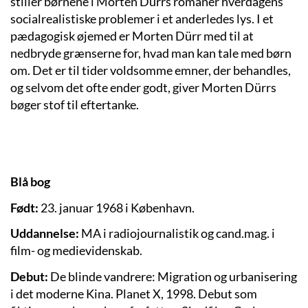
stiller børnene i Morten Dürrs romaner hverdagens
socialrealistiske problemer i et anderledes lys. I et
pædagogisk øjemed er Morten Dürr med til at
nedbryde grænserne for, hvad man kan tale med børn
om. Det er til tider voldsomme emner, der behandles,
og selvom det ofte ender godt, giver Morten Dürrs
bøger stof til eftertanke.
Blå bog
Født:
23. januar 1968 i København.
Uddannelse:
MA i radiojournalistik og cand.mag. i
film- og medievidenskab.
Debut:
De blinde vandrere: Migration og urbanisering
i det moderne Kina. Planet X, 1998. Debut som