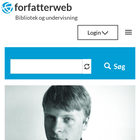
Hop
forfatterweb
til
Bibliotek og undervisning
indhold
Login
Togg
navi
Søg