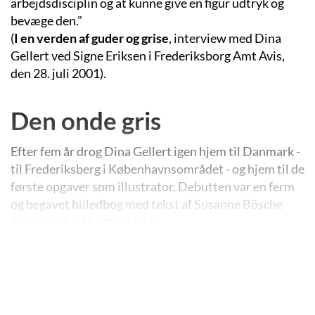
arbejdsdisciplin og at kunne give en figur udtryk og
bevæge den."
(
I en verden af guder og grise
, interview med Dina
Gellert ved Signe Eriksen i Frederiksborg Amt Avis,
den 28. juli 2001).
Den onde gris
Efter fem år drog Dina Gellert igen hjem til Danmark -
til Frederiksberg i Københavnsområdet - og hjem til de
første opgaver som illustrator. Debutten var en ferm
og begavet billedbog med tekst af Susanne Bösche
Sengetid for Martin
(1994).
Samme år dukkede der et helt ’hjemmelavet’ produkt
op på markedet med titlen
Den dag Leopold blev ond
.
Historien handler om en lille flink gris, der en dag
vågner op og opdager, at han er rasende ond på