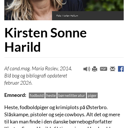
Foto: Morten Holtum
Kirsten Sonne
Harild
cand.mag. Maria Roslev, 2014.
Blå bog og bibliografi opdateret
februar 2026.
Emneord
fodbold
heste
børnelitteratur
piger
Heste, fodboldpiger og krimiplots på Østerbro.
Slåskampe, pistoler og seje cowboys. Alt det og mere
til kan man finde i den danske børnebogsforfatter