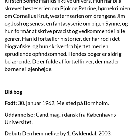
Kirsten Sonne Harilds fiktive univers. Hun har bl.a.
skrevet hesteserien om Pjok og Petrine, børnekrimien
om Cornelius Krut, westernserien om drengene Jim
og Josh og senest en fantasyserie om pigen Synne, og
hun formår at skrive præcist og vedkommende i alle
genrer. Harild fortæller historier, der har rod i det
biografiske, og hun skriver fra hjertet med en
sprudlende opfindsomhed. Hendes bøger er aldrig
belærende. De er fulde af fortællinger, der møder
børnene i øjenhøjde.
Blå
bog
Født:
30. januar 1962, Melsted på Bornholm.
Uddannelse:
Cand.mag. i dansk fra Københavns
Universitet.
Debut:
Den hemmelige by 1. Gyldendal, 2003.