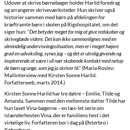
Udover at skrive børnebøger holder Harild foredrag
og arrangerer skriveværksteder. Hun skriver også
historier sammen med børn på afdelingen for
kræftramte børn i skolen på Rigshospitalet, om det
siger hun: ”
Det betyder meget for mig at give redskaber og
skriveglæde videre. Det kan ikke sammenlignes med en
almindelig undervisningssituation, men er i meget højere
grad en udveksling, synes jeg – og det er utrolig givende og
inspirerende at være i så nær skabende kontakt med netop
de børn og unge, som jeg jo skriver til
.” (Maria Roslev:
Mailinterview med Kirsten Sonne Harild.
Forfatterweb, marts 2014.)
Kirsten Sonne Harild har tre døtre – Emilie, Tilde og
Amanda. Sammen med den mellemste datter Tilde har
hun lavet Vina-bøgerne – en læs-let serie om
islænderhesten Vina, der er familiens hest i det
virkelige liv. Forfatteren bor i dag på Østerbro i
København.