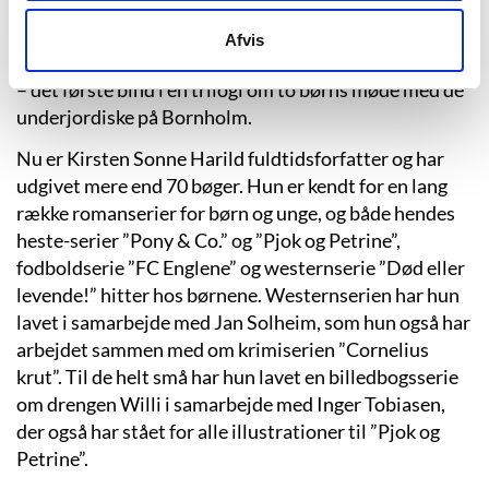
Mailinterview med Kirsten Sonne Harild.
Forfatterweb, marts 2014.) Det blev hendes
Afvis
debutroman ”Den hemmelige by 1”, der udkom i 2003
– det første bind i en trilogi om to børns møde med de
underjordiske på Bornholm.
Nu er Kirsten Sonne Harild fuldtidsforfatter og har
udgivet mere end 70 bøger. Hun er kendt for en lang
række romanserier for børn og unge, og både hendes
heste-serier ”Pony & Co.” og ”Pjok og Petrine”,
fodboldserie ”FC Englene” og westernserie ”Død eller
levende!” hitter hos børnene. Westernserien har hun
lavet i samarbejde med Jan Solheim, som hun også har
arbejdet sammen med om krimiserien ”Cornelius
krut”. Til de helt små har hun lavet en billedbogsserie
om drengen Willi i samarbejde med Inger Tobiasen,
der også har stået for alle illustrationer til ”Pjok og
Petrine”.