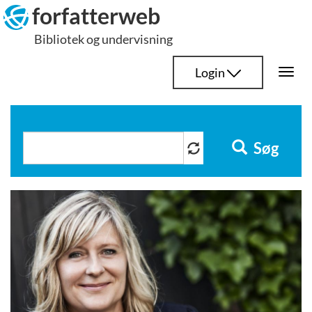
Hop
forfatterweb
til
Bibliotek og undervisning
indhold
Login
Togg
navi
Søg