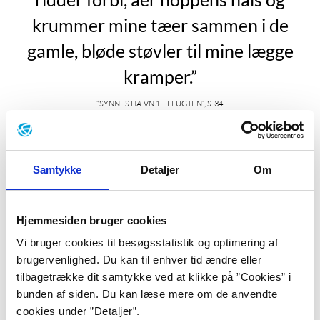
krummer mine tæer sammen i de
gamle, bløde støvler til mine lægge
kramper.”
”Synnes hævn 1 – Flugten”, s. 34.
Kirsten Sonne Harild er født på Bornholm i byen
Melsted i 1962. Selv fortæller hun, at hun som barn
Samtykke
Detaljer
Om
ikke drømte om et liv som forfatter. Hendes mor
arbejdede som journalist, og Harild kunne ikke se
noget tiltrækkende i det liv, tværtimod, for som hun
Hjemmesiden bruger cookies
siger: ”
Faktisk så havde jeg slet ikke lyst til det i mange år,
fordi min mor skrev så meget, da jeg var barn. Det larmede
Vi bruger cookies til besøgsstatistik og optimering af
helt vildt meget, fordi hun skrev på skrivemaskine, og det
brugervenlighed. Du kan til enhver tid ændre eller
tilbagetrække dit samtykke ved at klikke på ”Cookies” i
lugtede også, fordi hun røg cerutter samtidig.
”
bunden af siden. Du kan læse mere om de anvendte
(Pallesgavebod.dk: Interview med Kirsten Sonne
cookies under ”Detaljer”.
Harild i anledning af hendes 50-års fødselsdag.)