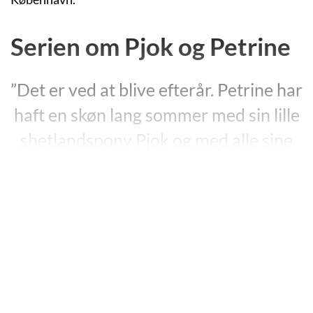
Serien om Pjok og Petrine
”Det er ved at blive efterår. Petrine har
haft en skøn lang sommer med sin lille
shetlandspony Pjok og med alle sine
gode ponyveninder, Rikke, Laura,
Sarah og Amanda. Skolen er for længst
begyndt, og hver eftermiddag skynder
Petrine sig hjem for at nå at være
sammen med sine heste, inden det
bliver alt for mørkt, og hun skal ind og