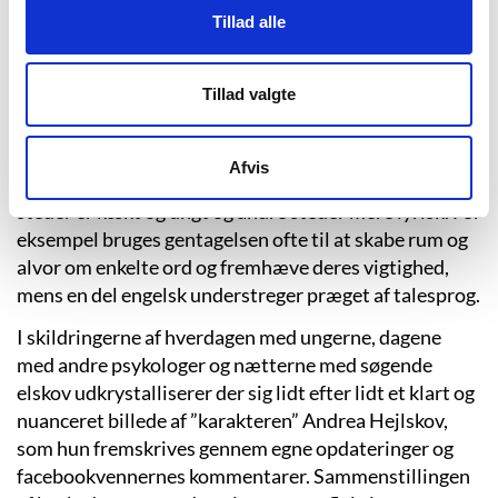
bakser med at få livet som mor, underviser i psykologi
Tillad alle
på Københavns Universitet, ekskone, single og
forfatter til at gå op i en højere enhed.
Tillad valgte
Bogens form gør, at handlingen fremskrives på
fragmentarisk vis gennem de mange tekster af
varierende længde, og undervejs småfilosoferes der
Afvis
over eksistentielle spørgsmål i et sprog, som nogle
steder er kækt og ungt og andre steder mere lyrisk. For
eksempel bruges gentagelsen ofte til at skabe rum og
alvor om enkelte ord og fremhæve deres vigtighed,
mens en del engelsk understreger præget af talesprog.
I skildringerne af hverdagen med ungerne, dagene
med andre psykologer og nætterne med søgende
elskov udkrystalliserer der sig lidt efter lidt et klart og
nuanceret billede af ”karakteren” Andrea Hejlskov,
som hun fremskrives gennem egne opdateringer og
facebookvennernes kommentarer. Sammenstillingen