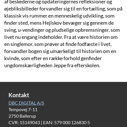
af beskederne og opdateringernes refleksioner og
øjebliksbilleder forvandler sig til en fortælling, som på
klassisk vis rummer en menneskelig udvikling, som
finder sted, mens Hejlskov bevæger sig gennem de
sving, u-vendinger og pludselige opbremsninger, som
livet nu engang indeholder. Fra at være historien om
en singlemor, som prøver at finde fodfæste i livet,
forvandler bogen sig umærkeligt til historien om en
kvinde, som efter en række forhold genfinder
ungdomskærligheden Jeppe fra efterskolen.
Kontakt
DBC DIGITAL A/S
Tempovej 7-11
2750 Ballerup
CVR: 15149043 | EAN: 579 000 126830 5