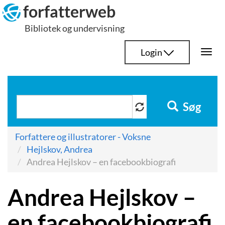
Hop
forfatterweb
til
Bibliotek og undervisning
indhold
Login
Togg
navi
Søg
Forfattere og illustratorer - Voksne
Hejlskov, Andrea
Andrea Hejlskov – en facebookbiografi
Andrea Hejlskov –
en facebookbiografi