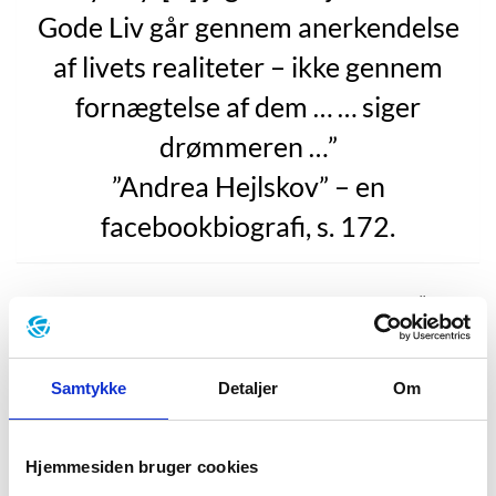
Gode Liv går gennem anerkendelse
af livets realiteter – ikke gennem
fornægtelse af dem … … siger
drømmeren …”
”Andrea Hejlskov” – en
facebookbiografi, s. 172.
Andrea Hejlskov udgav i 2005 fantasyromanen
”Lokes
høj”
, som blev udgivet i forbindelse med Tv2’s
julekalender ”Jul i Valhal”.
Samtykke
Detaljer
Om
Bogen blev en succes, men en fantasyskriveblokering
senere udkom Hejlskovs første bog rettet mod voksne
””Andrea Hejlskov” – en facebookbiografi”
fra 2009.
Hjemmesiden bruger cookies
Bogen bruger Facebook som skabelon og består af