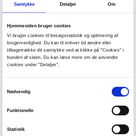
Samtykke
Detaljer
Om
”Som at stikke hånden ned i en
konditorkage og tørre flødeskum af i
Hjemmesiden bruger cookies
tøjet, lade det absurde forblive absurd,
Vi bruger cookies til besøgsstatistik og optimering af
lade grotesken syre nervetrådene til,
brugervenlighed. Du kan til enhver tid ændre eller
tilbagetrække dit samtykke ved at klikke på ”Cookies” i
lade indvoldenes tilfrysning klirre i
bunden af siden. Du kan læse mere om de anvendte
kroppen som istapper, som en sprød
cookies under ”Detaljer”.
tåge af frost og skam.”
Samtykkevalg
”Hybrid”, s. 25.
Nødvendig
Ninette Larsen er født i 1994 og opvokset i
Albertslund sammen med sin mor og to storesøstre.
Funktionelle
Som 13-årig flyttede familien til Jylland, og da Ninette
var 17 år, begyndte hun på Vestjyllands Højskole, der
Statistik
har en såkaldt forfatterlinje. Det var her, hun for alvor