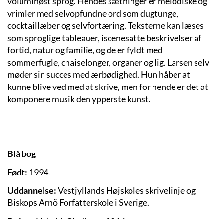
voluminøst sprog. Hendes sætninger er melodiske og
vrimler med selvopfundne ord som dugtunge,
cocktaillæber og selvfortæring. Teksterne kan læses
som sproglige tableauer, iscenesatte beskrivelser af
fortid, natur og familie, og de er fyldt med
sommerfugle, chaiselonger, organer og lig. Larsen selv
møder sin succes med ærbødighed. Hun håber at
kunne blive ved med at skrive, men for hende er det at
komponere musik den ypperste kunst.
Blå bog
Født:
1994.
Uddannelse:
Vestjyllands Højskoles skrivelinje og
Biskops Arnö Forfatterskole i Sverige.