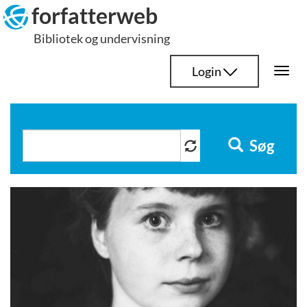
Hop
forfatterweb
til
Bibliotek og undervisning
indhold
Login
Togg
navi
Søg