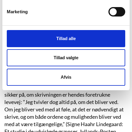
begyndte at skrive. Den tidligere rektor for
Forfatterskolen i København, Hans Otto Jørgensen,
Marketing
som underviser på højskolen, blev meget begejstret
for Ninette Larsens tekster. Han har efterfølgende
kaldt hende for et af de største talenter, han er stødt
Tillad alle
på i sin karriere som underviser. Han opfordrede
Ninette Larsen til at samle de tekster, hun skrev på,
hvilket resulterede i debuten ”Hybrid”, som udkom
Tillad valgte
den 25. marts 2014.
Ninette Larsen udviser stor taknemmelighed og
Afvis
ærefrygt over for det at debutere som forfatter. Hun
er et rastløst og ungt menneske, der stadig ikke er
sikker på, om skrivningen er hendes foretrukne
levevej: ”Jeg tvivler dog altid på, om det bliver ved.
Om jeg bliver ved med at føle, at det er nødvendigt at
skrive, og om både ordene og muligheden bliver ved
med at være tilgængelige,” (Signe Haahr Lindegaard:
Et studie i de udviskede grænser. Jyllands-Posten,