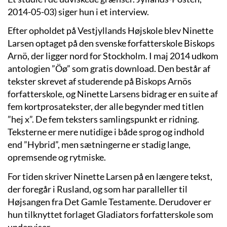
2014-05-03) siger hun i et interview.
Efter opholdet på Vestjyllands Højskole blev Ninette
Larsen optaget på den svenske forfatterskole Biskops
Arnö, der ligger nord for Stockholm. I maj 2014 udkom
antologien ”Öø” som gratis download. Den består af
tekster skrevet af studerende på Biskops Arnös
forfatterskole, og Ninette Larsens bidrag er en suite af
fem kortprosatekster, der alle begynder med titlen
”hej x”. De fem teksters samlingspunkt er ridning.
Teksterne er mere nutidige i både sprog og indhold
end ”Hybrid”, men sætningerne er stadig lange,
opremsende og rytmiske.
For tiden skriver Ninette Larsen på en længere tekst,
der foregår i Rusland, og som har paralleller til
Højsangen fra Det Gamle Testamente. Derudover er
hun tilknyttet forlaget Gladiators forfatterskole som
underviser.