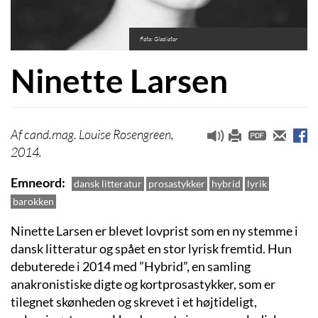
Foto: Gladiator
Ninette Larsen
cand.mag. Louise Rosengreen,
2014.
Emneord
dansk litteratur
prosastykker
hybrid
lyrik
barokken
Ninette Larsen er blevet lovprist som en ny stemme i
dansk litteratur og spået en stor lyrisk fremtid. Hun
debuterede i 2014 med ”Hybrid”, en samling
anakronistiske digte og kortprosastykker, som er
tilegnet skønheden og skrevet i et højtideligt,