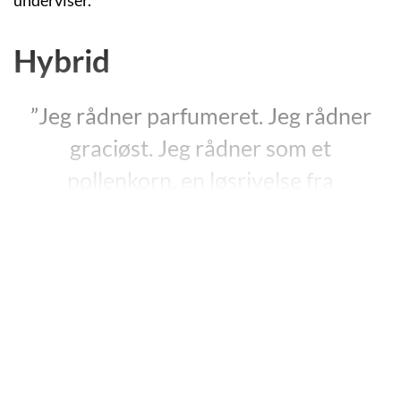
Hybrid
”Jeg rådner parfumeret. Jeg rådner
graciøst. Jeg rådner som et
pollenkorn, en løsrivelse fra
støvdragerne, noget ubefrugtet, en
glidende kønspartikel gennem fugt.”
”Hybrid”, s. 48.
”Hybrid”
fra 2014 er Ninette Larsens debut og består
af 21 prosadigte og kortprosatekster, der er fordelt i
tre dele. Teksterne har ikke nogen samlet historie eller
en entydig fortæller. Der er et jeg, et du, et vi og en