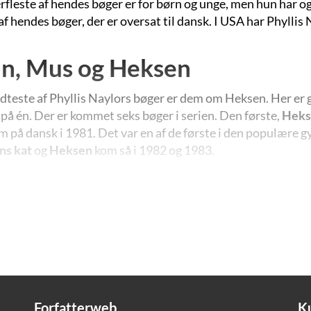
rfleste af hendes bøger er for børn og unge, men hun har o
af hendes bøger, der er oversat til dansk. I USA har Phyllis
n, Mus og Heksen
dteste af Phyllis Naylors bøger er dem om Heksen. Her er g
 på én. Der er kommet seks bøger i serien. Den første,
Heks
 på dansk i 1981. Det var en af de første i den populære g
ns kat
og
Heksen
kom så i 1982 og 1983.
es hovedpersoner er den ca. 11-årige Lynn og hendes veninde
nsk by sammen ned sin far og mor, storesøster og lillebror - e
dith sad helt stille og lyttede. Som om hun var fortryllet. O
l syne. En dukke med ternet nederdel.
g Mus klamrede sig til hinanden midt inde i cirklen. De ry
 ikke kunne bære dem."(Heksen)
Forfatterweb
K