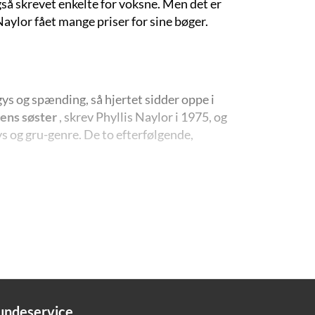
gså skrevet enkelte for voksne. Men det er
 Naylor fået mange priser for sine bøger.
ys og spænding, så hjertet sidder oppe i
ens søster
, skrev Phyllis Naylor i 1975, og
ys og gru-genre. De to efterfølgende,
, Marjorie, kaldet Mus. Lynn bor i en lille
n lykkelig familie, indtil ...
g pludselig åbnede hun det blå skrin. En dukke
stede begge to så meget af skræk, at deres ben
undeservice