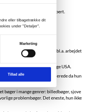
 1977). Oversat af Jørn E. Albert.
dre eller tilbagetrække dit
okies under ”Detaljer”.
Marketing
na d. 4. januar 1933. Hun har bl.a. arbejdet
i 1963 blev psykolog.
 Bethesda i Maryland i det østlige USA.
Tillad alle
ørste bog udkom i 1965, men allerede da hun
et bøger i mange genrer: billedbøger, sjove
vorlige problembøger. Det eneste, hun ikke