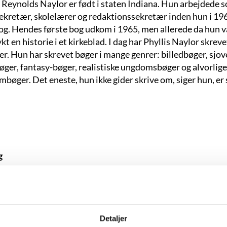
s Reynolds Naylor er født i staten Indiana. Hun arbejdede 
sekretær, skolelærer og redaktionssekretær inden hun i 19
og. Hendes første bog udkom i 1965, men allerede da hun va
kt en historie i et kirkeblad. I dag har Phyllis Naylor skrev
er. Hun har skrevet bøger i mange genrer: billedbøger, sjov
øger, fantasy-bøger, realistiske ungdomsbøger og alvorlige
bøger. Det eneste, hun ikke gider skrive om, siger hun, er 
g
. januar 1933, Indiana, USA.
nelse:
Psykolog.
:
The Galloping Goat and Other Stories, 1965.
Detaljer