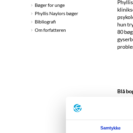
Phylli
Bøger for unge
klinik
Phyllis Naylors bøger
psykol
Bibliografi
hun try
Om forfatteren
80 bøg
gyserb
problem
Blå bo
Født:
4
Uddan
Debut
Samtykke