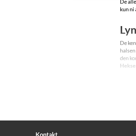
De alle
kun ni 
Lyn
De ken
halsen
den kom
Hekse
Bøgern
amerika
"... Ju
kom ti
"Lynn o
næsten
Kontakt