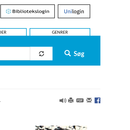
Bibliotekslogin
UniLogin
DER
GENRER
Søg
.