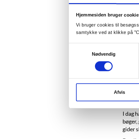
Litter
Senest
Hjemmesiden bruger cookie
Vi bruger cookies til besøgsst
Inspir
samtykke ved at klikke på ”C
Om 
Samtykkevalg
Nødvendig
Phyllis
som kl
Phyllis
Afvis
Siden 
var 16,
I dag h
bøger,
gider s