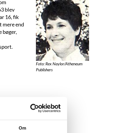
som
63 blev
r 16, fik
et mere end
e bøger,
sport.
Foto: Rex Naylor/Atheneum
Publishers
Om