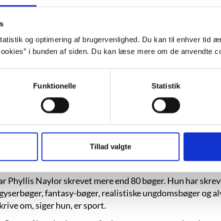
aturpriser:
Adskillige amerikanske priser.
e udgivelse:
Heksens kat. Høst & Søn, 2024. (Witch's water,
s
atistik og optimering af brugervenlighed. Du kan til enhver tid æn
ation:
Mark Twain.
ookies” i bunden af siden. Du kan læse mere om de anvendte co
Phyllis Reynolds Naylor
Funktionelle
Statistik
 Reynolds Naylor - er amerikaner. Hun er født i staten India
iniksekretær, skolelærer og redaktionssekretær, indtil hun 
 Naylor er gift og har to voksne børn. Hun bor i dag i byen
Tillad valgte
1960 har Phyllis Naylor kunnet leve af at skrive. Hendes f
 fik hun trykt en historie i et kirkeblad.
ar Phyllis Naylor skrevet mere end 80 bøger. Hun har skrev
 gyserbøger, fantasy-bøger, realistiske ungdomsbøger og al
krive om, siger hun, er sport.