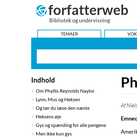
forfatterweb
Hop
til
Bibliotek og undervisning
indhold
HOVEDMENU
TEMAER
VOK
Ph
Indhold
Om Phyllis Reynolds Naylor
Lynn, Mus og Heksen
Niel
Og tør du læse den næste
Heksens øje
Emneo
Gys og spænding for alle pengene
Amerik
Men ikke kun gys