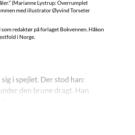
måler.” (Marianne Lystrup: Overrumplet
sammen med illustrator Øyvind Torseter
 som redaktør på forlaget Bokvennen. Håkon
estfold i Norge.
ig i spejlet. Der stod han:
under den brune dragt. Han
 Rune.”
re to bind er planlagt i serien, ”Sorten” og