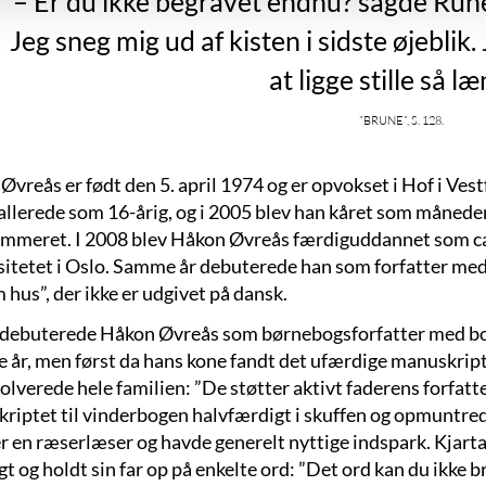
– Er du ikke begravet endnu? sagde Rune.
Jeg sneg mig ud af kisten i sidste øjebli
at ligge stille så læ
”Brune”, s. 128.
Øvreås er født den 5. april 1974 og er opvokset i Hof i Ves
 allerede som 16-årig, og i 2005 blev han kåret som måneden
mmeret. I 2008 blev Håkon Øvreås færdiguddannet som can
sitetet i Oslo. Samme år debuterede han som forfatter med
hus”, der ikke er udgivet på dansk.
 debuterede Håkon Øvreås som børnebogsforfatter med bo
e år, men først da hans kone fandt det ufærdige manuskript 
volverede hele familien: ”De støtter aktivt faderens forfat
riptet til vinderbogen halvfærdigt i skuffen og opmuntred
er en ræserlæser og havde generelt nyttige indspark. Kjar
t og holdt sin far op på enkelte ord: ”Det ord kan du ikke b