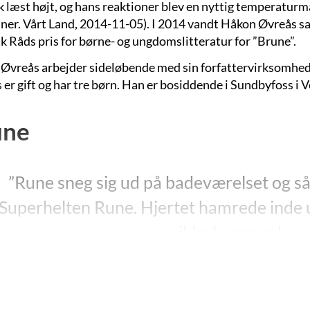
fik læst højt, og hans reaktioner blev en nyttig temperatur
nner. Vårt Land, 2014-11-05). I 2014 vandt Håkon Øvreås 
k Råds pris for børne- og ungdomslitteratur for ”Brune”.
Øvreås arbejder sideløbende med sin forfattervirksomhed
er gift og har tre børn. Han er bosiddende i Sundbyfoss i V
une
”Rune sneg sig ud på badeværelset og så s
Superhelten Rune. Hjertet hamrede inde 
var ikke længere bare
”Brune”, s. 36-37.
Øvreås’ bog
”Brune”
udkom i 2013 (”Brune”, 2014). Yderlige