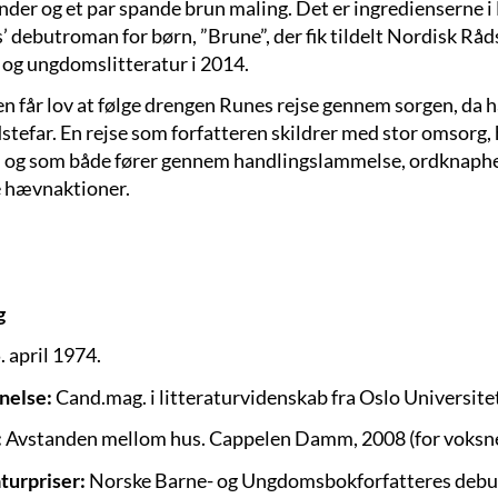
nder og et par spande brun maling. Det er ingredienserne 
 debutroman for børn, ”Brune”, der fik tildelt Nordisk Råds
 og ungdomslitteratur i 2014.
n får lov at følge drengen Runes rejse gennem sorgen, da 
dstefar. En rejse som forfatteren skildrer med stor omsorg
i og som både fører gennem handlingslammelse, ordknaph
e hævnaktioner.
g
. april 1974.
nelse:
Cand.mag. i litteraturvidenskab fra Oslo Universite
:
Avstanden mellom hus. Cappelen Damm, 2008 (for voksne).
aturpriser:
Norske Barne- og Ungdomsbokforfatteres debutan