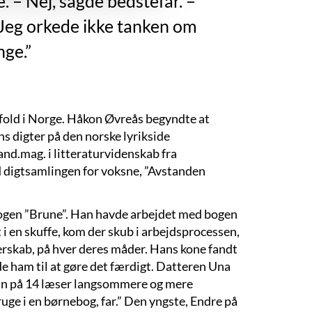
 – Nej, sagde bedstefar. –
k. Jeg orkede ikke tanken om
nge.”
tfold i Norge. Håkon Øvreås begyndte at
s digter på den norske lyrikside
d.mag. i litteraturvidenskab fra
 digtsamlingen for voksne, ”Avstanden
gen ”Brune”. Han havde arbejdet med bogen
i en skuffe, kom der skub i arbejdsprocessen,
terskab, på hver deres måder. Hans kone fandt
e ham til at gøre det færdigt. Datteren Una
tan på 14 læser langsommere og mere
ruge i en børnebog, far.” Den yngste, Endre på