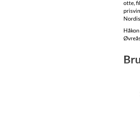
otte, 
prisvi
Nordis
Håkon 
Øvreås 
Br
Håkon 