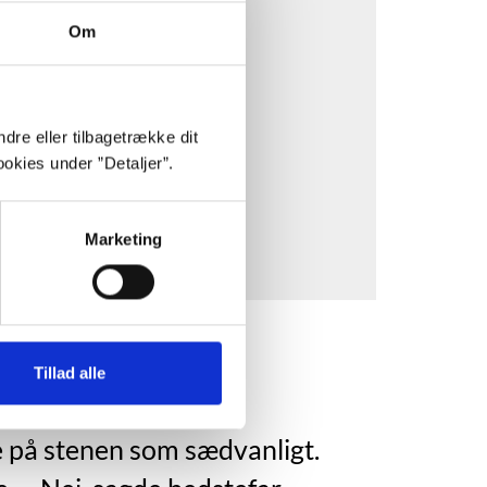
stik- og marketing-cookies.
Om
af en tredjepart.
dre eller tilbagetrække dit
okies under ”Detaljer”.
Marketing
Tillad alle
e på stenen som sædvanligt.