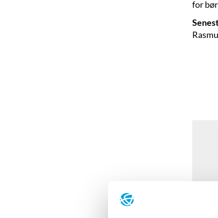
for bø
Senest
Rasmus