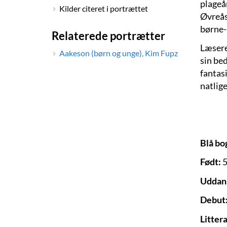
plageå
Kilder citeret i portrættet
Øvreås’
børne-
Relaterede portrætter
Læsere
Aakeson (børn og unge), Kim Fupz
sin be
fantas
natlig
Blå bo
Født:
5
Uddan
Debut
Litter