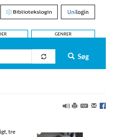
Bibliotekslogin
UniLogin
DER
GENRER
Søg
gt, tre