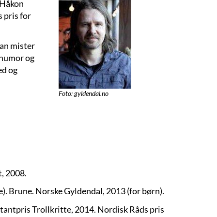
i Håkon
 pris for
han mister
, humor og
ed og
Foto: gyldendal.no
t, 2008.
 Brune. Norske Gyldendal, 2013 (for børn).
tpris Trollkritte, 2014. Nordisk Råds pris