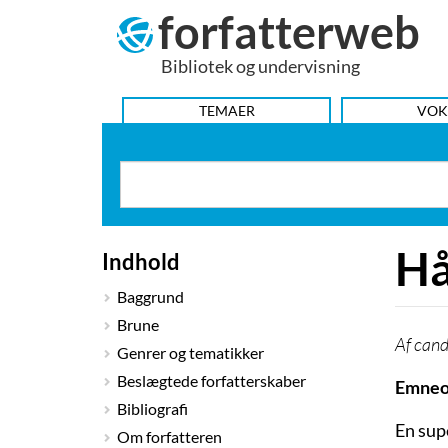
forfatterweb
Hop
til
Bibliotek og undervisning
indhold
HOVEDMENU
TEMAER
VOK
Hå
Indhold
Baggrund
Brune
cand
Genrer og tematikker
Beslægtede forfatterskaber
Emneo
Bibliografi
En supe
Om forfatteren