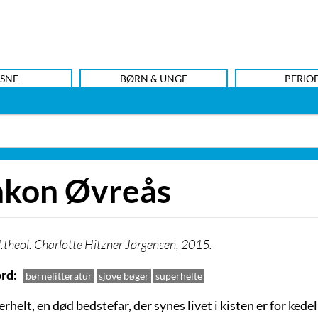
SNE
BØRN & UNGE
PERIO
kon Øvreås
.theol. Charlotte Hitzner Jørgensen, 2015.
rd
børnelitteratur
sjove bøger
superhelte
rhelt, en død bedstefar, der synes livet i kisten er for kedeli