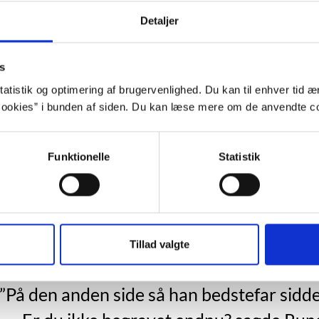
For at se denne video, skal du acceptere stati
Detaljer
Indholdet stilles nemlig til rådighed 
s
atistik og optimering af brugervenlighed. Du kan til enhver tid æn
Opdater samtykke
ookies” i bunden af siden. Du kan læse mere om de anvendte co
Vælg "Tillad alle"
Funktionelle
Statistik
ggrund
Tillad valgte
”På den anden side så han bedstefar sidd