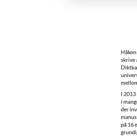
Håkon 
skrive
Diktka
univer
mellom 
I 2013
i mang
der in
manusk
på 16 
grundig