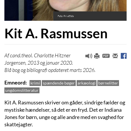
Foto: Privatfoto
Kit A. Rasmussen
cand.theol. Charlotte Hitzner
Jørgensen, 2013 og januar 2020.
Blå bog og bibliografi opdateret marts 2026.
Emneord
krimi
spændende bøger
arkæologi
børnelitter
ungdomslitteratur
Kit A. Rasmussen skriver om gåder, sindrige fælder og
mystiske hændelser, så det er en fryd. Det er Indiana
Jones for børn, unge og alle andre med en svaghed for
skattejagter.