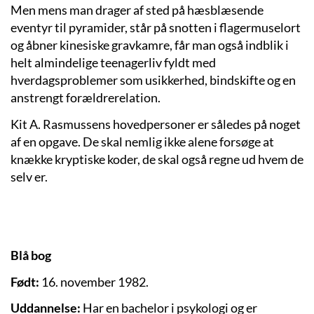
Men mens man drager af sted på hæsblæsende
eventyr til pyramider, står på snotten i flagermuselort
og åbner kinesiske gravkamre, får man også indblik i
helt almindelige teenagerliv fyldt med
hverdagsproblemer som usikkerhed, bindskifte og en
anstrengt forældrerelation.
Kit A. Rasmussens hovedpersoner er således på noget
af en opgave. De skal nemlig ikke alene forsøge at
knække kryptiske koder, de skal også regne ud hvem de
selv er.
Blå bog
Født:
16. november 1982.
Uddannelse:
Har en bachelor i psykologi og er