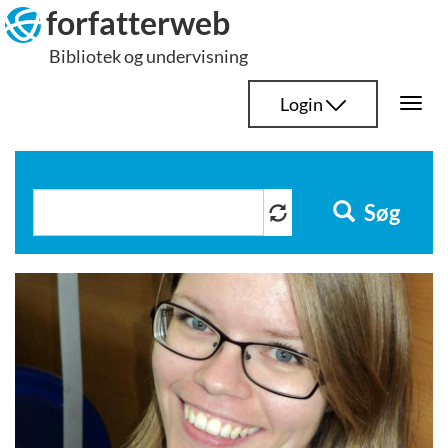
Hop
forfatterweb
til
Bibliotek og undervisning
indhold
Login
Togg
navi
Søg