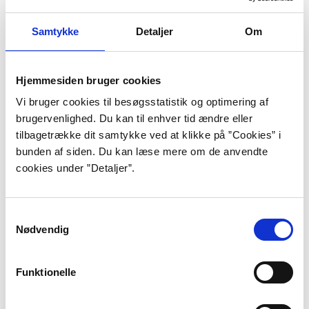
blinkede, hvor lygten ramte. Men det
var hverken stjerner eller glimtende
Samtykke
Detaljer
Om
sten. Øjne. Og de kom tættere og
tættere på, mens den susende lyd kom
Hjemmesiden bruger cookies
nærmere i rasende fart. Flagermus.”
Vi bruger cookies til besøgsstatistik og optimering af
brugervenlighed. Du kan til enhver tid ændre eller
tilbagetrække dit samtykke ved at klikke på ”Cookies” i
bunden af siden. Du kan læse mere om de anvendte
”William og Athena – Prøvelsernes huse”, s. 78.
cookies under ”Detaljer”.
Kit A. Rasmussen er født på Rigshospitalet i
København i 1982. Hun voksede op på Nørrebro, hvor
Samtykkevalg
hun boede med sin mor, der var pædagog og sin far,
Nødvendig
der var forsker.
Allerede som barn drømte Kit A. Rasmussen om at
Funktionelle
blive forfatter og som 11-årig gjorde hun sig de første
erfaringer med i forbindelse med et skoleprojekt. Om