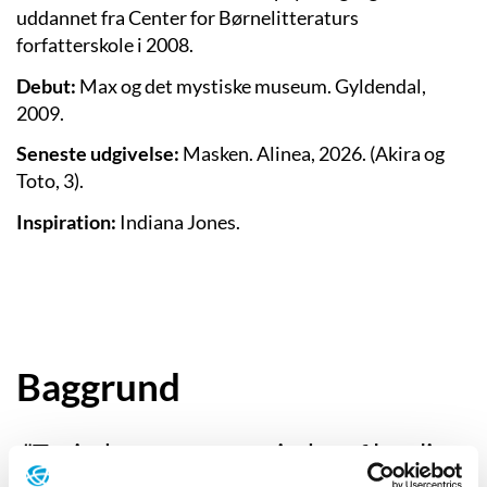
uddannet fra Center for Børnelitteraturs
forfatterskole i 2008.
Debut:
Max og det mystiske museum. Gyldendal,
2009.
Seneste udgivelse:
Masken. Alinea, 2026. (Akira og
Toto, 3).
Inspiration:
Indiana Jones.
Baggrund
”Tusinder og atter tusinder af lysglimt