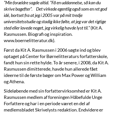
”Min forældre sagde altid. ”Få en uddannelse, så kan du
skrive bagefter”. Det virkede egentlig også som en ret god
idé, bortset fra at jeg i 2005 var på mit tredje
universitetsstudie og stadig ikke følte, at jeg var det rigtige
sted eller lavede noget, jeg virkelig havde lyst til.”
(Kit A.
Rasmussen. Biografi og inspiration.
www.boernelitteratur.dk).
Først da Kit A. Rasmussen i 2006 søgte ind og blev
optaget på Center for Børnelitteraturs forfatterskole,
fandt hun sin rette hylde. To år senere, i 2008, da Kit A.
Rasmussen dimitterede, havde hun allerede fået
ideerne til de første bøger om Max Power og William
og Athena.
Sideløbende med sin forfattervirksomhed er Kit A.
Rasmussen medlem af foreningen Håbefulde Unge
Forfattere og har i en periode været en del af
medlemsbladet Skrivelysts redaktion. Endvidere er