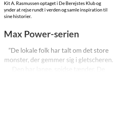
Kit A. Rasmussen optaget i De Berejstes Klub og
ynder at rejse rundt i verden og samle inspiration til
sine historier.
Max Power-serien
”De lokale folk har talt om det store
monster, der gemmer sig i gletscheren.
Den har lange, spidse tænder. De
lokale tør ikke længere gå ind i dette
frosne inferno af is og fare. Men Max
Power er ikke bange.”
”Max og den mumlende mammut”, s. 6.