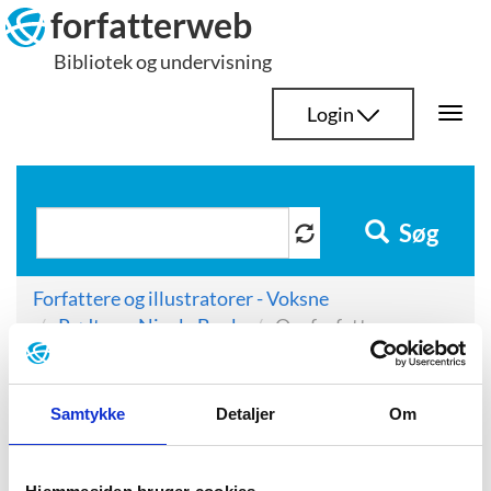
Hop
forfatterweb
til
Bibliotek og undervisning
indhold
Login
Togg
navi
Søg
Forfattere og illustratorer - Voksne
Rødtnes, Nicole Boyle
Om forfatteren
Om forfatteren
Samtykke
Detaljer
Om