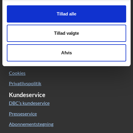
2750 Ballerup
CVR: 15149043 | EAN: 579 000 126830 5
Tillad alle
Skriv til Forfatterweb-redaktionen
Forfatterweb
Tillad valgte
Om Forfatterweb
Tilmeld dig
Forfatterwebs nyhedsbrev
Afvis
Besøg Forfatterwebs
Facebook-side
Cookies
Privatlivspolitik
Kundeservice
DBC’s kundeservice
Presseservice
Abonnementstegning