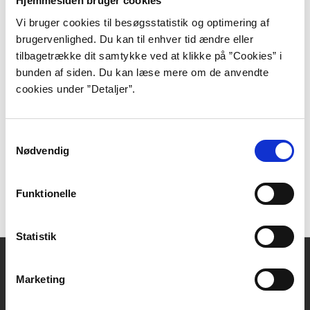
Hjemmesiden bruger cookies
Vi bruger cookies til besøgsstatistik og optimering af
Websider
brugervenlighed. Du kan til enhver tid ændre eller
tilbagetrække dit samtykke ved at klikke på ”Cookies” i
Forfatterens hjemmeside,
bunden af siden. Du kan læse mere om de anvendte
hvor man blandt andet kan læse mere om forfatteren,
cookies under ”Detaljer”.
hendes udgivelser og de skrivekurser hun afholder.
Samtykkevalg
Søgning i bibliotek.dk
Nødvendig
Find og lån i bibliotek.dk:
Emnesøgning på Nicole
Funktionelle
Boyle Rødtnes
Statistik
Kontakt
Marketing
DBC DIGITAL A/S
Tempovej 7-11