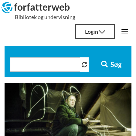
Hop
forfatterweb
til
Bibliotek og undervisning
indhold
Login
Togg
navi
Søg