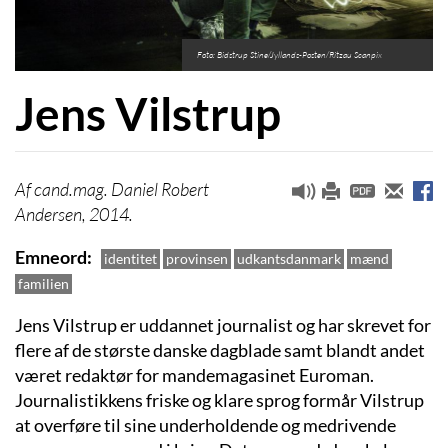
Foto: Bidstrup Stine/Jyllands-Posten/Ritzau Scanpix
Jens Vilstrup
cand.mag. Daniel Robert
Andersen, 2014.
Emneord
identitet
provinsen
udkantsdanmark
mænd
familien
Jens Vilstrup er uddannet journalist og har skrevet for
flere af de største danske dagblade samt blandt andet
været redaktør for mandemagasinet Euroman.
Journalistikkens friske og klare sprog formår Vilstrup
at overføre til sine underholdende og medrivende