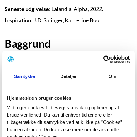
Seneste udgivelse
: Lalandia. Alpha, 2022.
Inspiration
: J.D. Salinger, Katherine Boo.
Baggrund
”Jeg ved ikke, hvorfra styrken kommer,
men pludselig overvinder jeg mig selv.
Samtykke
Detaljer
Om
Jeg går hen til ham og tager min højre
hånd op af lommen. Jeg sætter min
Hjemmesiden bruger cookies
tommel- og pegefinger i hans
Vi bruger cookies til besøgsstatistik og optimering af
brugervenlighed. Du kan til enhver tid ændre eller
mundvige. Jeg vil trække mundvigene
tilbagetrække dit samtykke ved at klikke på ”Cookies” i
opad, så de former et smil.”
bunden af siden. Du kan læse mere om de anvendte
cookies under ”Detaljer”.