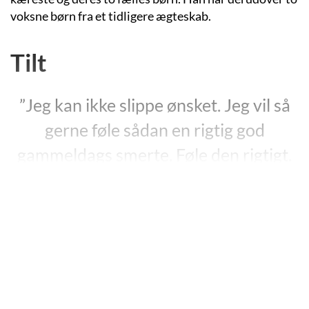
voksne børn fra et tidligere ægteskab.
Tilt
”Jeg kan ikke slippe ønsket. Jeg vil så
gerne føle sådan en rigtig god
gammeldags smerte. Føle den rigtigt.
Som en russer eller en polak eller
sådan én, der drikker en hulens masse
vodka og bare véd, at sorg kun
eksisterer på grund af glæde, og at
glæde intet er værd uden sorg.”
”Tilt”, s. 104.