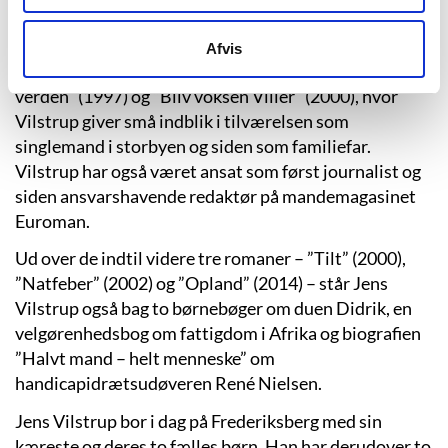
journalist på blandt andet Politiken og Jyllands-
Posten. Sideløbende med hans journalistiske virke
Afvis
udkom en række af hans klummer i bøgerne ”Villers
verden” (1997) og ”Bliv voksen Viller” (2000), hvor
Vilstrup giver små indblik i tilværelsen som
singlemand i storbyen og siden som familiefar.
Vilstrup har også været ansat som først journalist og
siden ansvarshavende redaktør på mandemagasinet
Euroman.
Ud over de indtil videre tre romaner – ”Tilt” (2000),
”Natfeber” (2002) og ”Opland” (2014) – står Jens
Vilstrup også bag to børnebøger om duen Didrik, en
velgørenhedsbog om fattigdom i Afrika og biografien
”Halvt mand – helt menneske” om
handicapidrætsudøveren René Nielsen.
Jens Vilstrup bor i dag på Frederiksberg med sin
kæreste og deres to fælles børn. Han har derudover to