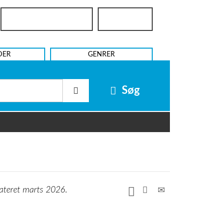
Bibliotekslogin
UniLogin
DER
GENRER
Søg
ateret marts 2026.