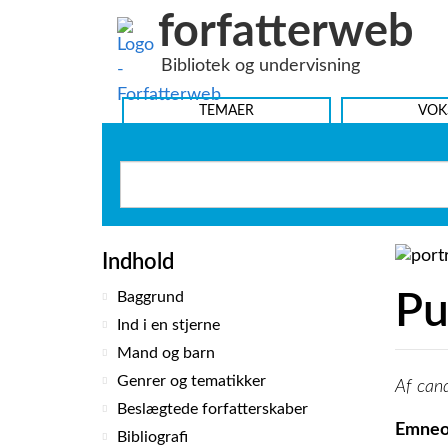
forfatterweb
Hop
til
Bibliotek og undervisning
indhold
HOVEDMENU
TEMAER
VOK
Indhold
Baggrund
Pu
Ind i en stjerne
Mand og barn
Genrer og tematikker
cand
Beslægtede forfatterskaber
Emneo
Bibliografi