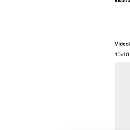
Inspira
Videok
10x10 