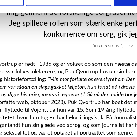
regelmæssigt til psykolog og talte åben
mig gennem de forskellige sorgfaser lid
Jeg spillede rollen som stærk enke per
konkurrence om sorg, gik jeg
”Ind i en stjerne”, s. 112.
ortrup er født i 1986 og er vokset op som den næstælds
re var folkeskolelærere, og Puk Qvortrup husker sin barn
g historiefortælling:
”Min mor fortalte os eventyret om De
som var sådan en slags gakket føljeton, hun fandt på i årevis.
 og digte historier, mens vi tegnede til. Så på den måde har je
rfatterweb, oktober 2023). Puk Qvortrup har boet det m
en flyttede til Vojens, da hun var 15. Som 19-årig flyttede
itetet, hvor hun tog en bachelor i lingvistik. På Journalis
genfandt hun sin glæde ved sprog, og som journalist har hu
g seksualitet og været optaget af portrættet som genre.