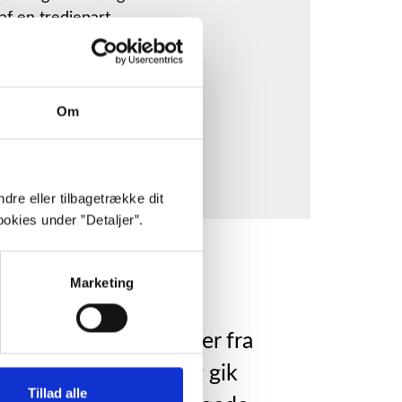
 af en tredjepart.
Om
dre eller tilbagetrække dit
okies under ”Detaljer”.
Marketing
uppede klædelige tårer fra
in sorg var sund, jeg gik
Tillad alle