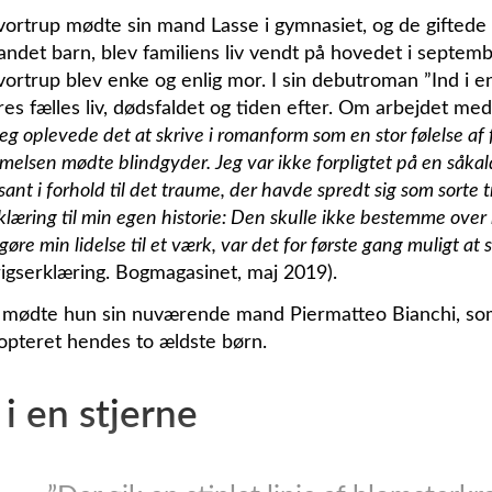
ortrup mødte sin mand Lasse i gymnasiet, og de giftede 
andet barn, blev familiens liv vendt på hovedet i septem
ortrup blev enke og enlig mor. I sin debutroman ”Ind i en
es fælles liv, dødsfaldet og tiden efter. Om arbejdet med
Jeg oplevede det at skrive i romanform som en stor følelse af 
lsen mødte blindgyder. Jeg var ikke forpligtet på en såkald
sant i forhold til det traume, der havde spredt sig som sorte 
klæring til min egen historie: Den skulle ikke bestemme over
gøre min lidelse til et værk, var det for første gang muligt at 
igserklæring. Bogmagasinet, maj 2019).
 mødte hun sin nuværende mand Piermatteo Bianchi, so
opteret hendes to ældste børn.
 i en stjerne