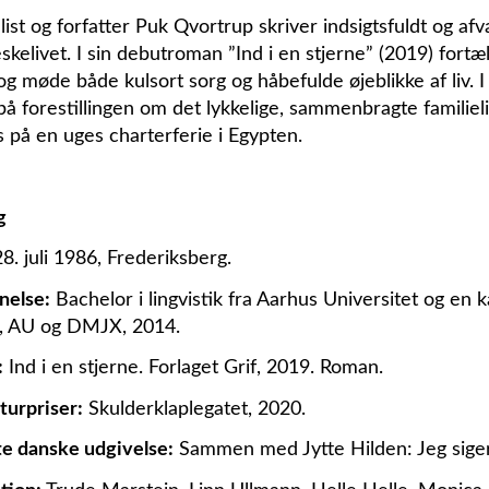
list og forfatter Puk Qvortrup skriver indsigtsfuldt og 
kelivet. I sin debutroman ”Ind i en stjerne” (2019) fortæl
g møde både kulsort sorg og håbefulde øjeblikke af liv. I
på forestillingen om det lykkelige, sammenbragte familiel
s på en uges charterferie i Egypten.
g
8. juli 1986, Frederiksberg.
nelse:
Bachelor i lingvistik fra Aarhus Universitet og en k
), AU og DMJX, 2014.
:
Ind i en stjerne. Forlaget Grif, 2019. Roman.
turpriser:
Skulderklaplegatet, 2020.
e danske udgivelse:
Sammen med Jytte Hilden: Jeg siger a