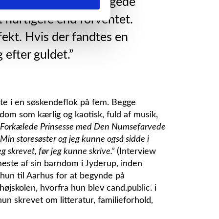
t om det, og jeg bevægede
t hurtigere end forventet.
fekt. Hvis der fandtes en
 efter guldet.”
te i en søskendeflok på fem. Begge
dom som kærlig og kaotisk, fuld af musik,
n Forkælede Prinsesse med Den Numsefarvede
 Min storesøster og jeg kunne også sidde i
g skrevet, før jeg kunne skrive.”
(Interview
este af sin barndom i Jyderup, inden
 hun til Aarhus for at begynde på
thøjskolen, hvorfra hun blev cand.public. i
n skrevet om litteratur, familieforhold,