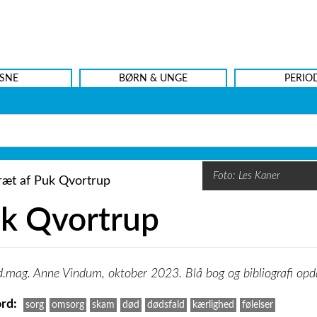
SNE
BØRN & UNGE
PERIO
Foto: Les Kaner
k Qvortrup
.mag. Anne Vindum, oktober 2023. Blå bog og bibliografi opd
rd
sorg
omsorg
skam
død
dødsfald
kærlighed
følelser