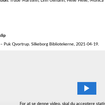
tion:
Trude Marstein, Linn Ullmann, Helle Helle, Monica 
lip
– Puk Qvortrup. Silkeborg Bibliotekerne, 2021-04-19.
For at se denne video, skal du acceptere stati