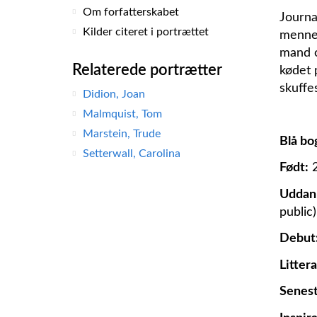
Om forfatterskabet
Journa
Kilder citeret i portrættet
mennes
mand o
Relaterede portrætter
kødet 
skuffe
Didion, Joan
Malmquist, Tom
Marstein, Trude
Blå bo
Setterwall, Carolina
Født:
2
Uddan
public
Debut
Littera
Senest