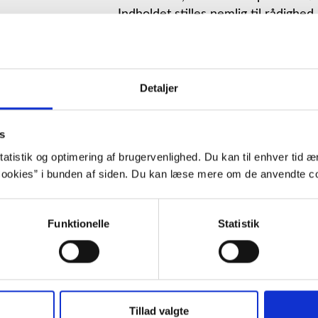
Indholdet stilles nemlig til rådighed
Opdater samtykke
Detaljer
Vælg "Tillad alle"
s
atistik og optimering af brugervenlighed. Du kan til enhver tid æn
ookies” i bunden af siden. Du kan læse mere om de anvendte co
ggrund
Funktionelle
Statistik
”… jeg lagde blomster på gravstedet og d
øjenkrogene, min graviditet var smuk, m
Tillad valgte