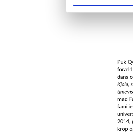
Puk Qv
foræld
dans o
Kjole, 
timevis
med Fo
famili
univers
2014, 
krop o