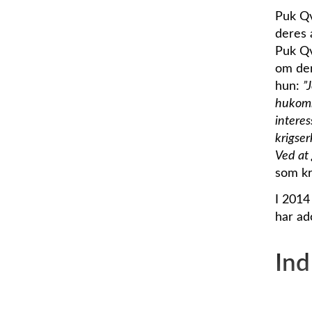
Puk Qv
deres 
Puk Qv
om der
hun:
”
hukomme
interes
krigser
Ved at 
som kr
I 2014
har ad
Ind