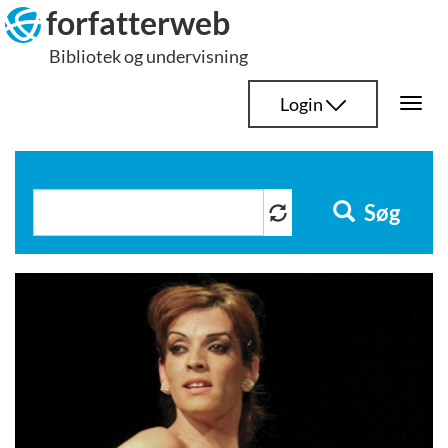
Hop
forfatterweb
til
Bibliotek og undervisning
indhold
Login
Togg
navi
Søg