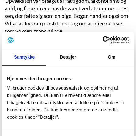
Opvæksten var præget af fattigdom, alkoholisme og
vold, og forældrene havde svært ved at rumme deres
søn, der følte sig som en pige. Bogen handler også om
Villadas liv som prostitueret og om at blive og leve
som voksen transkvinde.
Hendes sprog er råt og poetisk og krydret med en
smule magisk realisme, når hun beskriver storbylivet
som både studerende og prostitueret, volden og
Samtykke
Detaljer
Om
udsatheden, men også det stærke fællesskab med
andre i samme situation.
Hjemmesiden bruger cookies
“Jeg tilhørte ikke den familie, jeg var forvist for at være den,
Vi bruger cookies til besøgsstatistik og optimering af
jeg var, jeg tilhørte ikke den kerne, de to dannede.”
brugervenlighed. Du kan til enhver tid ændre eller
- Camila Sosa Villada
tilbagetrække dit samtykke ved at klikke på ”Cookies” i
bunden af siden. Du kan læse mere om de anvendte
cookies under ”Detaljer”.