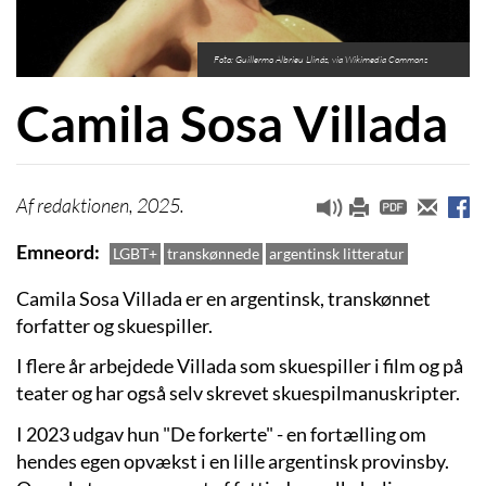
Foto: Guillermo Albrieu Llinás, via Wikimedia Commons
Camila Sosa Villada
redaktionen, 2025.
Emneord
LGBT+
transkønnede
argentinsk litteratur
Camila Sosa Villada er en argentinsk, transkønnet
forfatter og skuespiller.
I flere år arbejdede Villada som skuespiller i film og på
teater og har også selv skrevet skuespilmanuskripter.
I 2023 udgav hun "De forkerte" - en fortælling om
hendes egen opvækst i en lille argentinsk provinsby.