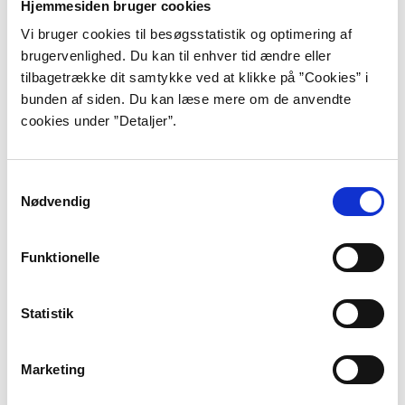
Hjemmesiden bruger cookies
”Kvinderne trækker forsigtigt de løse
Vi bruger cookies til besøgsstatistik og optimering af
brugervenlighed. Du kan til enhver tid ændre eller
hår af fåret. De isolerer vædderen
tilbagetrække dit samtykke ved at klikke på ”Cookies” i
med moderfår og unge og håber på
bunden af siden. Du kan læse mere om de anvendte
cookies under ”Detaljer”.
flere af slagsen. De tager ulden med
ind i hytterne og sidder omkring bålet
Samtykkevalg
og undersøger det. De
Nødvendig
eksperimenterer med vand, med olie,
Funktionelle
med tråde, med væv, med
plantefarver.
Statistik
Da Agat dør i en ualmindelig høj alder,
hun er toogtres, kan hendes
Marketing
barnebarn lægge et stykke grønt