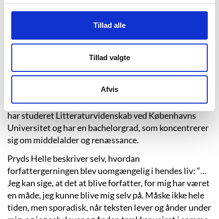
uldstof over hendes bryst.”
Tillad alle
”Den Store Åbning”, s. 187.
Merete Pryds Helle er født i 1965 og efter at have boet
Tillad valgte
de to første år af sit liv i Søborg, flyttede familien til et
nybygget parcelhus i Værløse. I 1985 tog hun HF-
Afvis
eksamen fra Nørrevold Gymnasium, og i perioden
1988-90 gik hun på Forfatterskolen i København. Hun
har studeret Litteraturvidenskab ved Københavns
Universitet og har en bachelorgrad, som koncentrerer
sig om middelalder og renæssance.
Pryds Helle beskriver selv, hvordan
forfattergerningen blev uomgængelig i hendes liv: “…
Jeg kan sige, at det at blive forfatter, for mig har været
en måde, jeg kunne blive mig selv på. Måske ikke hele
tiden, men sporadisk, når teksten lever og ånder under