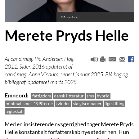
Foto: Les Kaner
Merete Pryds Helle
cand.mag. Pia Andersen Høg,
2011. Siden 2016 opdateret af
cand.mag. Anne Vindum, senest januar 2025. Blå bog og
bibliografi opdateret marts 2025.
Emneord
fattigdom
dansk litteratur
sms
hybrid
minimalisme i 1990'erne
kvinder
slægtsromaner
ligestilling
ægteskab
Med en insisterende nysgerrighed tager Merete Pryds
Helle konstant sit forfatterskab nye steder hen. Hun