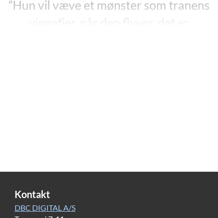
”Hun vil væve et mønster som tranens
vingefjer, når den flyver, det er
oblonger og spidser. Mønsteret løfter
sig i hendes hjerne, hun kan se det
både oppefra og nedefra, hun ser,
hvordan hver enkelt trådfarve skal
indgå i det større system, hun ser,
hvordan trådene skal føres gennem
trenden, hvornår de skal løftes op, op,
og ikke op, ikke op og op. Perle tænker
i ettaller og nuller, længe før
Kontakt
matematikken findes (…).”
DBC DIGITAL A/S
”Den Store Åbning”, s. 203.