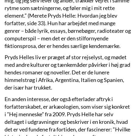
mig, og jeg selv lever og ånder, trækker vejret i samme
rytme som sætningerne, og føler mig i mit rette
element.” (Merete Pryds Helle: Hvordan jeg blev
forfatter, side 33). Hun har arbejdet med mange
genrer – både lyrik, essays, børnebøger, radioteater og
computerspil – men det er den stilfornyende
fiktionsprosa, der er hendes særlige kendemærke.
Pryds Helles liv er præget af stor rejselyst, og mødet
med andre kulturer og tænkemåder påvirker i høj grad
hendes romaner og noveller. Det er de lunere
himmelstrøg i Afrika, Argentina, Italien og Spanien,
der især har trukket.
En anden interesse, der også efterlader aftryk i
forfatterskabet, er arkæologien, som viser sig konkret
i ”Hej menneske” fra 2009. Pryds Helle har selv
deltaget i udgravninger og beskriver i en kronik, hvad
det er ved fundene fra fortiden, der fascinerer: “Hvilke