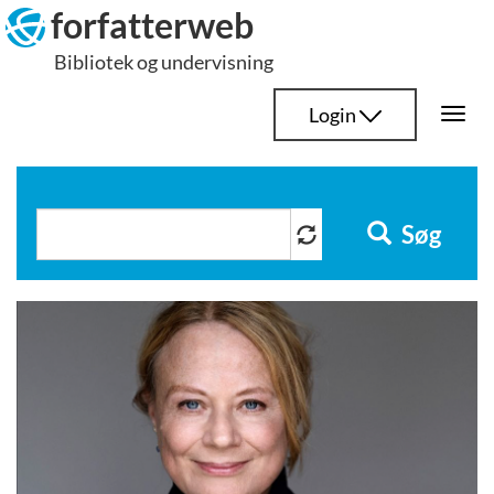
Hop
forfatterweb
til
Bibliotek og undervisning
indhold
Login
Togg
navi
Søg