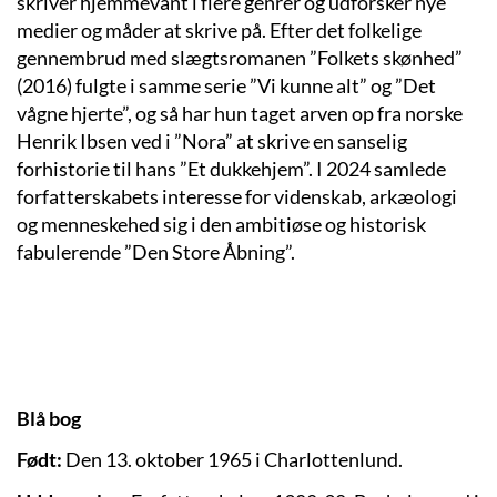
skriver hjemmevant i flere genrer og udforsker nye
medier og måder at skrive på. Efter det folkelige
gennembrud med slægtsromanen ”Folkets skønhed”
(2016) fulgte i samme serie ”Vi kunne alt” og ”Det
vågne hjerte”, og så har hun taget arven op fra norske
Henrik Ibsen ved i ”Nora” at skrive en sanselig
forhistorie til hans ”Et dukkehjem”. I 2024 samlede
forfatterskabets interesse for videnskab, arkæologi
og menneskehed sig i den ambitiøse og historisk
fabulerende ”Den Store Åbning”.
Blå bog
Født:
Den 13. oktober 1965 i Charlottenlund.