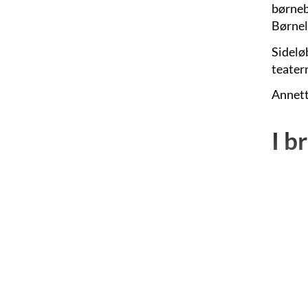
børneb
Børnel
Sidelø
teater
Annett
I b
I 2005