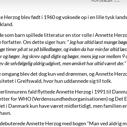
 Herzog blev født i 1960 og voksede op i en lille tysk lands
kland.
e som barn spillede litteratur en stor rolle i Annette Herzo
e forfatter. Om dette siger hun: ”
Jeg har altid læst mange bøge
ge timer på at se på billedbøger, og inden da har min far altid læ
er og bøger. Jeg skrev også digte og bøger, mens jeg var mellem 9
ev de selvfølgelig aldrig udgivet, men ønsket har altid været der.
”
te omgang blev det dog kun ved drømmen, og Annette Herzog
itetet i Greifswald, hvor hun uddannede sig til tolk.
Berlinmurens fald flyttede Annette Herzog i 1991 til Danm
tter for WHO (Verdenssundhedsorganisationen) og Det Eu
et i Danmark kun have været midlertidigt, men familien e
havn.
 debuterede Annette Herzog med bogen ”Man ved aldrig med E