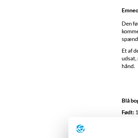
Emneo
Den fø
kommet
spænde
Et af 
udsat,
hånd.
Blå bo
Født:
1
Uddan
Debut