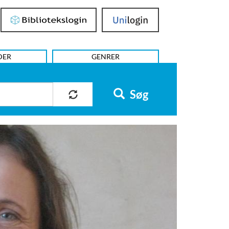
Bibliotekslogin
UniLogin
DER
GENRER
Søg