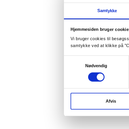
Litter
Samtykke
børne-
Senest
Hjemmesiden bruger cookie
für ma
Vi bruger cookies til besøgsst
Inspir
samtykke ved at klikke på ”C
Samtykkevalg
Ba
Nødvendig
Afvis