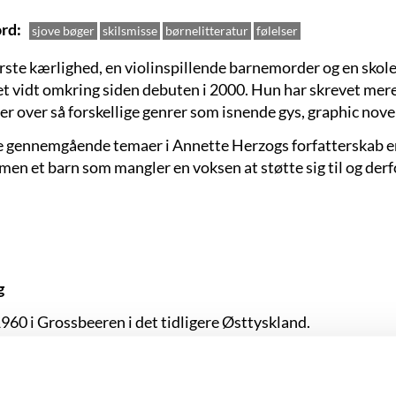
rd
sjove bøger
skilsmisse
børnelitteratur
følelser
rste kærlighed, en violinspillende barnemorder og en sko
 vidt omkring siden debuten i 2000. Hun har skrevet mer
r over så forskellige genrer som isnende gys, graphic nove
de gennemgående temaer i Annette Herzogs forfatterskab er 
men et barn som mangler en voksen at støtte sig til og derf
g
960 i Grossbeeren i det tidligere Østtyskland.
nelse:
Tolk og oversætter fra universitetet i Greifswald. Fo
:
Man ved aldrig med Emilie. Forum, 2000.