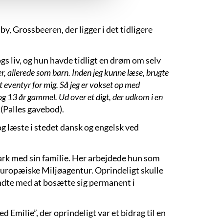
by, Grossbeeren, der ligger i det tidligere
gs liv, og hun havde tidligt en drøm om selv
r, allerede som barn. Inden jeg kunne læse, brugte
st eventyr for mig. Så jeg er vokset op med
 og 13 år gammel. Ud over et digt, der udkom i en
 (Palles gavebod).
 læste i stedet dansk og engelsk ved
ark med sin familie. Her arbejdede hun som
ropæiske Miljøagentur. Oprindeligt skulle
ndte med at bosætte sig permanent i
milie”, der oprindeligt var et bidrag til en