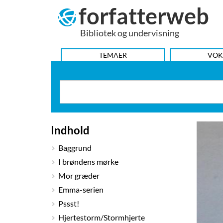
forfatterweb
Hop
til
Bibliotek og undervisning
indhold
HOVEDMENU
TEMAER
VOK
Indhold
Baggrund
I brøndens mørke
Mor græder
Emma-serien
Pssst!
Hjertestorm/Stormhjerte