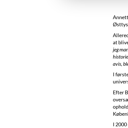
Annette
Østtys
Allered
at bliv
jeg man
histori
avis, bl
I førs
univers
Efter 
oversæ
ophold
Køben
I 2000