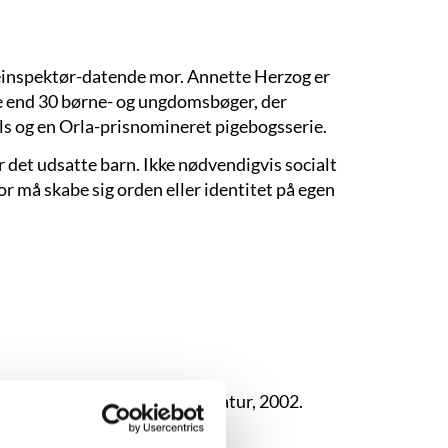
leinspektør-datende mor. Annette Herzog er
e end 30 børne- og ungdomsbøger, der
ls og en Orla-prisnomineret pigebogsserie.
det udsatte barn. Ikke nødvendigvis socialt
or må skabe sig orden eller identitet på egen
rfatterskolen for Børnelitteratur, 2002.