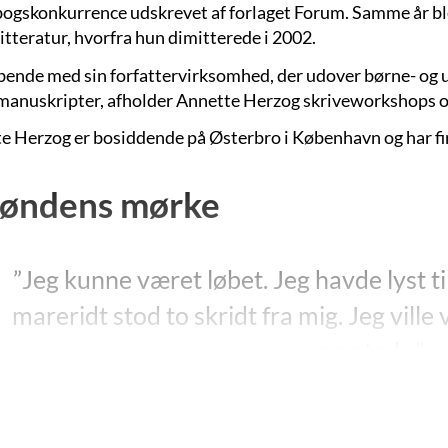
ogskonkurrence udskrevet af forlaget Forum. Samme år ble
itteratur, hvorfra hun dimitterede i 2002.
bende med sin forfattervirksomhed, der udover børne- og 
manuskripter, afholder Annette Herzog skriveworkshops og 
e Herzog er bosiddende på Østerbro i København og har fi
røndens mørke
”Jeg kunne været løbet. Jeg havde lyst til
mareridt stod to skridt fra mig. Jeg vill
nægtede.”
”I brøndens mørke”, s. 157.
 udkom Annette Herzogs
”I brøndens mørke”
, der handler 