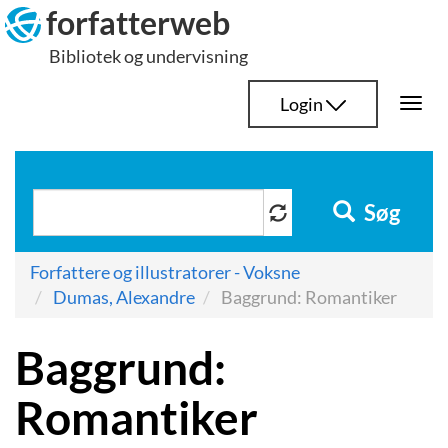
Hop
forfatterweb
til
Bibliotek og undervisning
indhold
Login
Togg
navi
Søg
Forfattere og illustratorer - Voksne
Dumas, Alexandre
Baggrund: Romantiker
Baggrund:
Romantiker