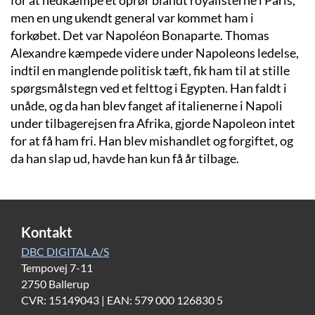
for at nedkæmpe et oprør blandt royalisterne i Paris,
men en ung ukendt general var kommet ham i
forkøbet. Det var Napoléon Bonaparte. Thomas
Alexandre kæmpede videre under Napoleons ledelse,
indtil en manglende politisk tæft, fik ham til at stille
spørgsmålstegn ved et felttog i Egypten. Han faldt i
unåde, og da han blev fanget af italienerne i Napoli
under tilbagerejsen fra Afrika, gjorde Napoleon intet
for at få ham fri. Han blev mishandlet og forgiftet, og
da han slap ud, havde han kun få år tilbage.
Kontakt
DBC DIGITAL A/S
Tempovej 7-11
2750 Ballerup
CVR: 15149043 | EAN: 579 000 126830 5