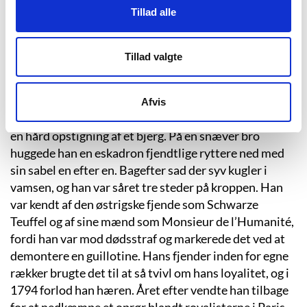
Tillad alle
helt ung havde brudt med sin adelige far, taget sin
mors slavenavn på sig og sluttet sig til revolutionen.
På ganske få år steg han fra menig til general og blev
Tillad valgte
øverstbefalende over den republikanske hær i
alperegionen. Han tilfangetog ene mand tretten
østrigske alpejægersoldater. Han løftede sine
Afvis
udmattede tropper over uoverstigelige palisader efter
en hård opstigning af et bjerg. På en snæver bro
huggede han en eskadron fjendtlige ryttere ned med
sin sabel en efter en. Bagefter sad der syv kugler i
vamsen, og han var såret tre steder på kroppen. Han
var kendt af den østrigske fjende som Schwarze
Teuffel og af sine mænd som Monsieur de l’Humanité,
fordi han var mod dødsstraf og markerede det ved at
demontere en guillotine. Hans fjender inden for egne
rækker brugte det til at så tvivl om hans loyalitet, og i
1794 forlod han hæren. Året efter vendte han tilbage