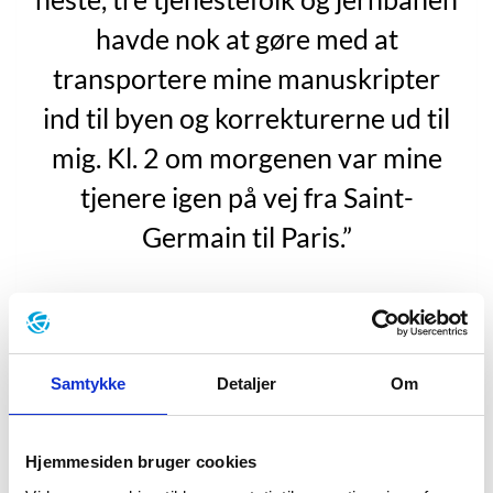
havde nok at gøre med at
transportere mine manuskripter
ind til byen og korrekturerne ud til
mig. Kl. 2 om morgenen var mine
tjenere igen på vej fra Saint-
Germain til Paris.”
“Dumas” bind 2, s. 96.
Samtykke
Detaljer
Om
Alexandre Dumas’ liv er gjort af det samme
højromantiske stof som hans forfatterskab. Farfaren
var en fransk markis med en plantage i Caribien.
Hjemmesiden bruger cookies
Farmoren var en smuk, sort slavinde, Marie Cesette