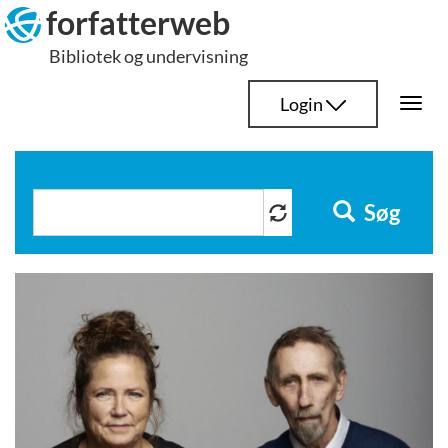
Hop
forfatterweb
til
Bibliotek og undervisning
indhold
Login
Togg
navi
Søg