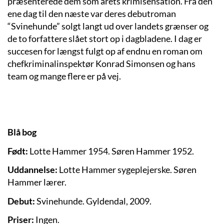
præsenterede dem som årets krimisensation. Fra den
ene dag til den næste var deres debutroman
“Svinehunde” solgt langt ud over landets grænser og
de to forfattere slået stort op i dagbladene. I dag er
succesen for længst fulgt op af endnu en roman om
chefkriminalinspektør Konrad Simonsen og hans
team og mange flere er på vej.
Blå bog
Født:
Lotte Hammer 1954. Søren Hammer 1952.
Uddannelse:
Lotte Hammer sygeplejerske. Søren
Hammer lærer.
Debut:
Svinehunde. Gyldendal, 2009.
Priser:
Ingen.