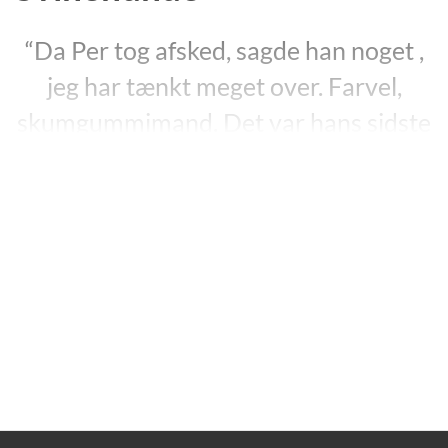
“Da Per tog afsked, sagde han noget ,
jeg har tænkt meget over. Farvel,
skumgummimand. Det var hans sidste
ord til mig. Skumgummimand. Sagt
med det lille skæve smil, der er så
karakteristisk for ham. Han hentydede
naturligvis til, at jeg som barn spiste
skumgummi, fordi jeg troede, at det
kunne opsuge det grimme inden i mig”
“Svinehunde”, side 27.
Debuten
“Svinehunde”
fra 2009 foregår i København
og omegn med Politigården som centrum. I prologen