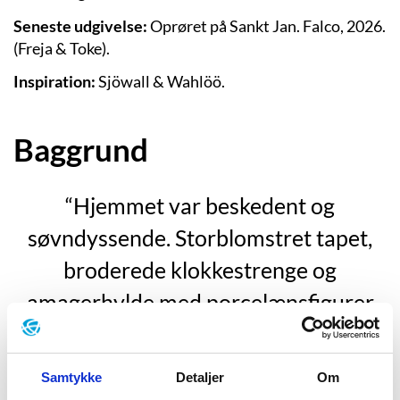
Seneste udgivelse:
Oprøret på Sankt Jan. Falco, 2026.
(Freja & Toke).
Inspiration:
Sjöwall & Wahlöö.
Baggrund
“Hjemmet var beskedent og
søvndyssende. Storblomstret tapet,
broderede klokkestrenge og
amagerhylde med porcelænsfigurer
fra Salzburg; leverpostejfarvet
middelmådighed. Først pinligt sent gik
Samtykke
Detaljer
Om
det op for Poul Troulsen, at kvinden