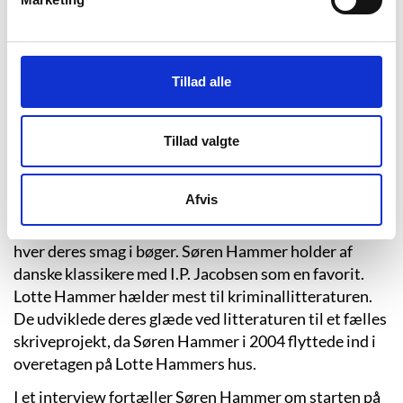
Men måske også en historie, som har haft svært ved at
leve op til begyndelsen, og en historie, som stadig
mangler hele baggrunden. Leksika og artikeldatabaser
Tillad alle
er så at sige som blæst for andre informationer om
forfatterparret end dem, som blev gentaget i dagene
efter bogmessen i Frankfurt og omkring udgivelsen af
Tillad valgte
“Svinehunde”. Derfor ved vi ikke så forfærdeligt meget
mere om grundlaget for deres litterære interesse end,
Afvis
at de voksede op med en far, der var dansklære og
lange seancer med godnatlæsning. Siden udviklede de
hver deres smag i bøger. Søren Hammer holder af
danske klassikere med I.P. Jacobsen som en favorit.
Lotte Hammer hælder mest til kriminallitteraturen.
De udviklede deres glæde ved litteraturen til et fælles
skriveprojekt, da Søren Hammer i 2004 flyttede ind i
overetagen på Lotte Hammers hus.
I et interview fortæller Søren Hammer om starten på