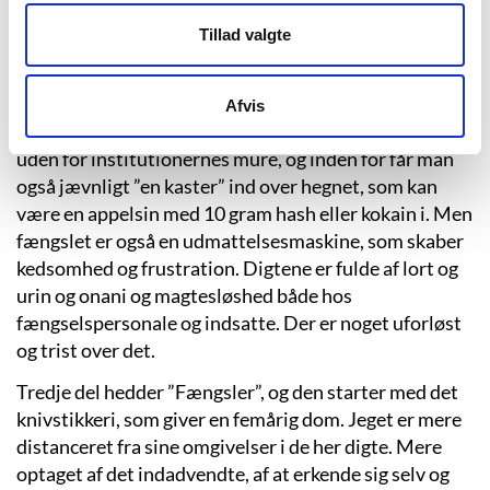
Anden del har titlen ”Institutioner”, og her er det
Tillad valgte
lettere fiktionaliserede digterjeg inde og ude af
institutioner. Karaktergalleriet inkluderer nu også
pædagoger, fængselsbetjente og advokater. Det
Afvis
kriminelle liv fortsætter mere eller mindre upåvirket
uden for institutionernes mure, og inden for får man
også jævnligt ”en kaster” ind over hegnet, som kan
være en appelsin med 10 gram hash eller kokain i. Men
fængslet er også en udmattelsesmaskine, som skaber
kedsomhed og frustration. Digtene er fulde af lort og
urin og onani og magtesløshed både hos
fængselspersonale og indsatte. Der er noget uforløst
og trist over det.
Tredje del hedder ”Fængsler”, og den starter med det
knivstikkeri, som giver en femårig dom. Jeget er mere
distanceret fra sine omgivelser i de her digte. Mere
optaget af det indadvendte, af at erkende sig selv og