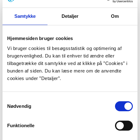
uddannelsesinstitution har tegnet
abonnement
på
Forfatterweb/Faktalink.
Samtykke
Detaljer
Om
Lyt til portrætterne
Hjemmesiden bruger cookies
Nu kan man få læst portrætter op på
Vi bruger cookies til besøgsstatistik og optimering af
Forfatterweb.
Oplæsningsfunktionen kan anvendes
brugervenlighed. Du kan til enhver tid ændre eller
på forskellige måder. Man kan få læst hvert kapitel op,
tilbagetrække dit samtykke ved at klikke på ”Cookies” i
hoppe i teksten og få markeret teksten, mens den
bunden af siden. Du kan læse mere om de anvendte
læses op.
Find vejledning til oplæsningsfunktionen
cookies under ”Detaljer”.
her
.
Samtykkevalg
Nødvendig
Målgruppen for Forfatterweb
Forfatterweb henvender sig til en bred målgruppe og
Funktionelle
er nem at orientere sig i for alment interesserede,
læsekredse og elever/studerende i forbindelse med