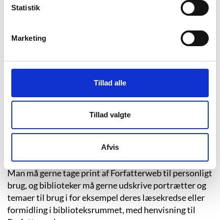
opgaveskrivning.
Statistik
Der lægges vægt på at understøtte formidlingen i
biblioteker og uddannelsesinstitutioner.
Marketing
Nyheder fra Forfatterweb
Tillad alle
Man kan abonnere på nyheder fra Forfatterweb ved at
tilmelde sig
Nyheder om Forfatterweb
eller følge
Tillad valgte
Forfatterweb på
Facebook
.
Afvis
Må man tage print af Forfatterweb?
Man må gerne tage print af Forfatterweb til personligt
brug, og biblioteker må gerne udskrive portrætter og
temaer til brug i for eksempel deres læsekredse eller
formidling i biblioteksrummet, med henvisning til