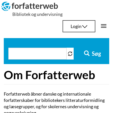
Hop
forfatterweb
til
Bibliotek og undervisning
indhold
Login
Togg
navi
Søg
Om Forfatterweb
Forfatterweb åbner danske og internationale
forfatterskaber for bibliotekers litteraturformidling
og læsegrupper, og for skolernes undervisning og
opgaveskrivning.