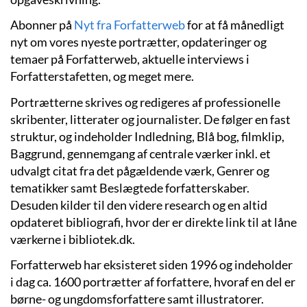
Abonner på
Nyt fra Forfatterweb
for at få månedligt
nyt om vores nyeste portrætter, opdateringer og
temaer på Forfatterweb, aktuelle interviews i
Forfatterstafetten, og meget mere.
Portrætterne skrives og redigeres af professionelle
skribenter, litterater og journalister. De følger en fast
struktur, og indeholder Indledning, Blå bog, filmklip,
Baggrund, gennemgang af centrale værker inkl. et
udvalgt citat fra det pågældende værk, Genrer og
tematikker samt Beslægtede forfatterskaber.
Desuden kilder til den videre research og en altid
opdateret bibliografi, hvor der er direkte link til at låne
værkerne i bibliotek.dk.
Forfatterweb har eksisteret siden 1996 og indeholder
i dag ca. 1600 portrætter af forfattere, hvoraf en del er
børne- og ungdomsforfattere samt illustratorer.