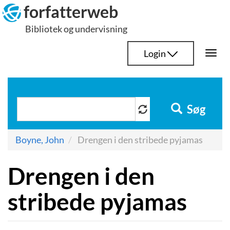
Hop
forfatterweb
til
Bibliotek og undervisning
indhold
Login
Togg
navi
Søg
Boyne, John
Drengen i den stribede pyjamas
Drengen i den
stribede pyjamas