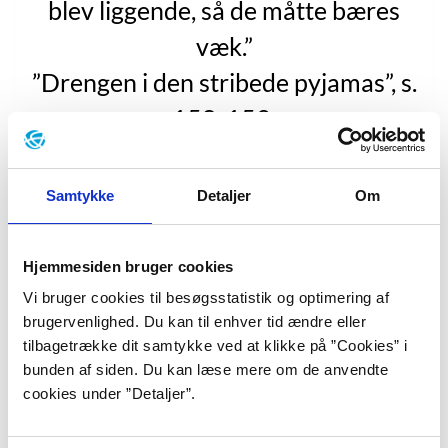
blev liggende, så de måtte bæres
væk.”
”Drengen i den stribede pyjamas”, s.
158-159.
John Boynes litterære gennembrud kom med
”The
Samtykke
Detaljer
Om
Boy in the Striped Pyjamas”
(”Drengen i den stribede
pyjamas”, 2006) i 2006. Romanen, der modtog to Irish
Book Awards, foregår primært i Polen i de tidlige
Hjemmesiden bruger cookies
1940’ere, hvor Anden Verdenskrig hærger Europa.
Vi bruger cookies til besøgsstatistik og optimering af
Romanen begynder, da niårige Bruno sammen med
brugervenlighed. Du kan til enhver tid ændre eller
resten af sin velstående tyske familie, der består af
tilbagetrække dit samtykke ved at klikke på ”Cookies” i
mor, storesøster Gretel på 12 år og faren, som moren
bunden af siden. Du kan læse mere om de anvendte
ofte kalder for ’en vis herre’, skal flytte fra Berlin, fordi
cookies under ”Detaljer”.
faren har fået nyt job. Bruno er blevet skærmet fra
krigens uhyrligheder, og hans naivitet præger bogen,