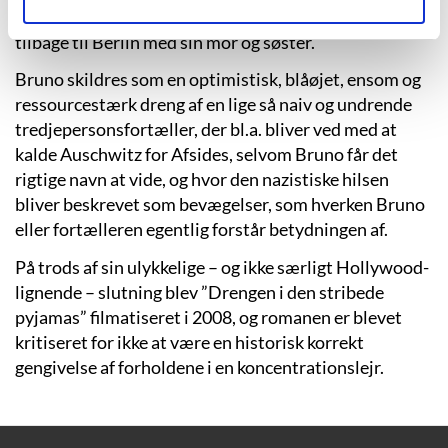
far på en sidste opdagelsestur, inden Bruno skal
tilbage til Berlin med sin mor og søster.
Bruno skildres som en optimistisk, blåøjet, ensom og
ressourcestærk dreng af en lige så naiv og undrende
tredjepersonsfortæller, der bl.a. bliver ved med at
kalde Auschwitz for Afsides, selvom Bruno får det
rigtige navn at vide, og hvor den nazistiske hilsen
bliver beskrevet som bevægelser, som hverken Bruno
eller fortælleren egentlig forstår betydningen af.
På trods af sin ulykkelige – og ikke særligt Hollywood-
lignende – slutning blev ”Drengen i den stribede
pyjamas” filmatiseret i 2008, og romanen er blevet
kritiseret for ikke at være en historisk korrekt
gengivelse af forholdene i en koncentrationslejr.