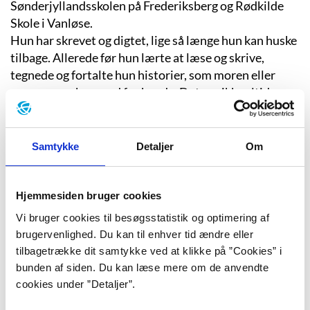
Sønderjyllandsskolen på Frederiksberg og Rødkilde
Skole i Vanløse.
Hun har skrevet og digtet, lige så længe hun kan huske
tilbage. Allerede før hun lærte at læse og skrive,
tegnede og fortalte hun historier, som moren eller
mormoren skrev ned for hende. Det var ikke altid,
folkeskolen havde forståelse for den fantasifulde elev.
Da hun i 2. klasse fik til opgave at skrive om en dag i
sommerferien, og hun skrev om et rumskib, der
Samtykke
Detaljer
Om
landede i en skov, fik hun besked om, at den slags altså
ikke skete i normale sommerferier.
Hjemmesiden bruger cookies
På sin hjemmeside fortæller hun:
"Så længe, jeg kan
Vi bruger cookies til besøgsstatistik og optimering af
huske, har jeg bokset med skriften. Bokset – men også nydt
brugervenlighed. Du kan til enhver tid ændre eller
at forsvinde ind i fortællingens og fantasiens rum, hvor det
tilbagetrække dit samtykke ved at klikke på ”Cookies” i
kun er mig, der
bunden af siden. Du kan læse mere om de anvendte
bestemmer."
(christinaenglund.dk/referencer).
cookies under ”Detaljer”.
Trangen til at bestemme har også slået igennem på