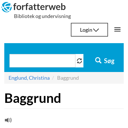
Hop
forfatterweb
til
Bibliotek og undervisning
indhold
Login
Togg
navi
Søg
Englund, Christina
Baggrund
Baggrund