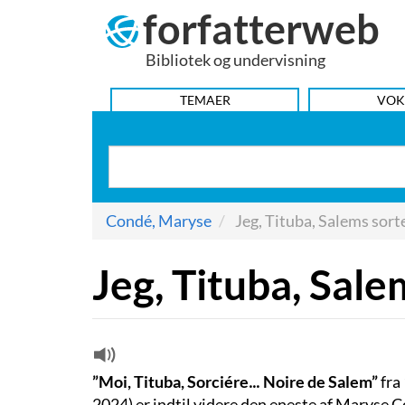
forfatterweb
Hop
til
Bibliotek og undervisning
indhold
HOVEDMENU
TEMAER
VOK
Condé, Maryse
Jeg, Tituba, Salems sort
Jeg, Tituba, Sale
”Moi, Tituba, Sorciére… Noire de Salem”
fra
2024) er indtil videre den eneste af Maryse C