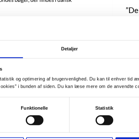
”De 
elle person Tituba, som blev afhørt og
bla
m i USA i 1692. Mens korte passager af
sømæn
ivenhed, bruges Tituba dog som en fiktiv
torie.
komm
Detaljer
Der e
n hvid, engelsk sømand på et skib på vej
raf for at have tyet til vold for at
at d
 bliver Tituba opdraget af Man Yaya. Hun
s
deres
ba sine kundskaber.
atistik og optimering af brugervenlighed. Du kan til enhver tid æn
Yay
ookies” i bunden af siden. Du kan læse mere om de anvendte co
kvind
ian, en sort slavegjort mand, og bliver
 igen. Kærlighed og seksualitet er et
Funktionelle
Statistik
Mi
til Samuel Parris, en puritansk præst,
pri
alem. Parris er også en historisk faktuel
 Tituba bliver gravid, søger hun hjælp i
med st