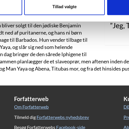
t til sine afdøde moderfigurer, og får
kan i
Tillad valgte
d
fængsel. Fordi hun kender sig skyldig,
”Jeg, 
bliver solgt til den jødiske Benjamin
t ned af puritanerne, og hans ni børn
bage til Barbados. Hun vender tilbage til
aya, og slår sig ned som helende
En dag bringer de den sårede Iphigene til
mmen planlægger de et slaveoprør, men aftenen inden det s
og Man Yaya og Abena, Titubas mor, og fra det hinsides pus
Forfatterweb
K
Om Forfatterweb
DB
Tilmeld dig
Forfatterwebs nyhedsbrev
Pr
Besøg Forfatterwebs
Facebook-side
Ab