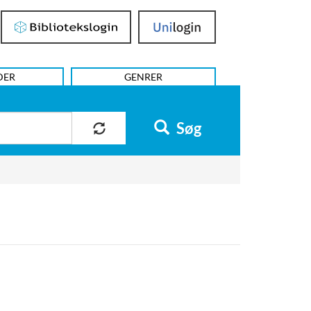
Bibliotekslogin
UniLogin
DER
GENRER
Søg