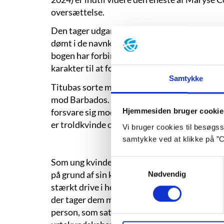
oversættelse.
Den tager udgangspunkt i den historisk faktu
dømt i de navnkundige hekseprocesser i Sale
bogen har forbindelser til denne faktiske beg
karakter til at fortælle en anden og større his
Samtykke
Titubas sorte mor, Abena, blev voldtaget af e
mod Barbados. Efter moren bliver hængt som st
forsvare sig mod endnu et seksuelt overgreb
Hjemmesiden bruger cookie
er troldkvinde og urtedoktor, som lærer Titu
Vi bruger cookies til besøgsst
samtykke ved at klikke på ”C
Som ung kvinde forelsker Tituba sig i John Ind
Samtykkevalg
på grund af sin kærlighed til ham slavebundet
Nødvendig
stærkt drive i hende. Sammen bliver de solgt 
der tager dem med til først Boston og siden S
person, som satte hekseprocesserne i gang. Da