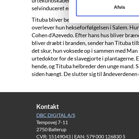
urtekundskaben og åndeverdenen og får kontak
Afvis
selvinduceret en abort på den måde.
Tituba bliver beskyldt for hekseri og smidt i 
overlever hun hekseforfølgelsen i Salem. Hun 
Cohen d’Azevedo. Efter hans hus bliver brænd
bliver dræbt i branden, sender han Tituba til
det skur, hun voksede op i sammen med Man Y
urtedoktor for de slavegjorte i plantagerne. 
hende, og Tituba helbreder den unge mand. Sa
siden hængt. De slutter sig til åndeverdenen 
Kontakt
DBC DIGITAL A/S
Tempovej 7-11
2750 Ballerup
CVR: 15149043 | EAN: 579 000 126830 5