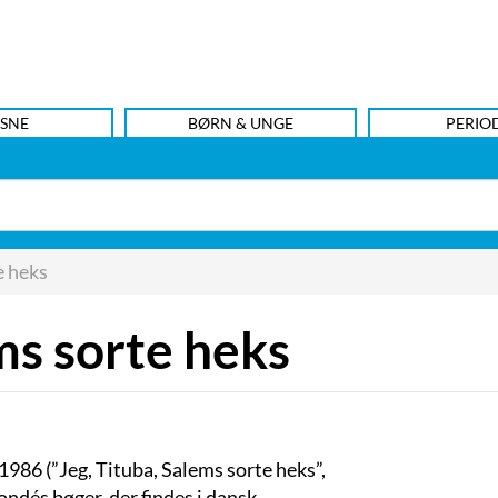
SNE
BØRN & UNGE
PERIO
e heks
ms sorte heks
 1986 (”Jeg, Tituba, Salems sorte heks”,
ondés bøger, der findes i dansk