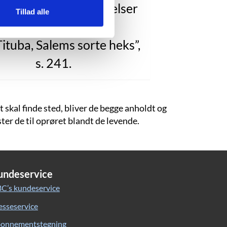
kke beskrive mine følelser
Tillad alle
a de omfavnede mig.”
Tituba, Salems sorte heks”,
s. 241.
kal finde sted, bliver de begge anholdt og
ter de til oprøret blandt de levende.
undeservice
C’s kundeservice
esseservice
onnementstegning