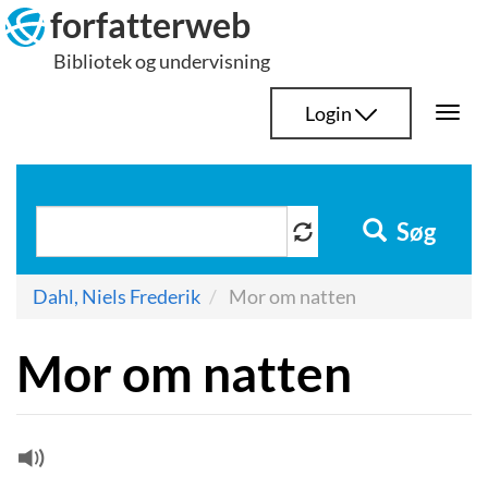
Hop
forfatterweb
til
Bibliotek og undervisning
indhold
Login
Togg
navi
Søg
Dahl, Niels Frederik
Mor om natten
Mor om natten