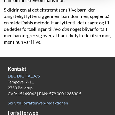
ham om at skrive om hans mor.
Skildringen af det ekstremt sensitive barn, der
ængsteligt lytter sig gennem barndommen, spejler på
en måde Dahls metode. Han lytter til det usagte og til
de dødes fortællinger, til
hvordan
noget bliver fortalt,
men han ærgrer sig over, at han ikke lyttede til sin mor,
mens hun var i live.
Kontakt
DBC DIGITAL A/S
Tempovej 7-11
2750 Ballerup
CVR: 15149043 | EAN: 579 000 126830 5
Skriv til Forfatterweb-redaktionen
Forfatterweb