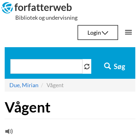
Hop
forfatterweb
til
Bibliotek og undervisning
indhold
Login
Togg
navi
Søg
Due, Mirian
Vågent
Vågent