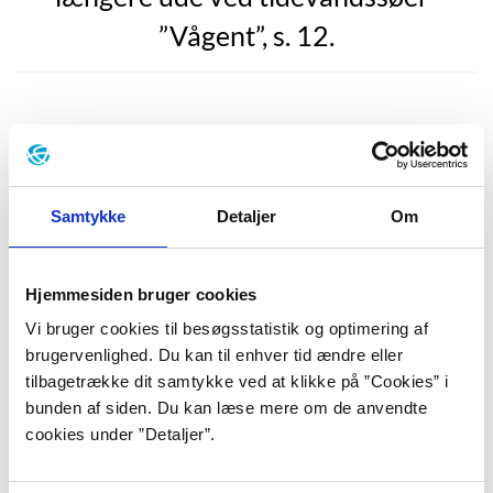
”Vågent”, s. 12.
Efter debuten ”Telter i randen af et mørkt øje, sover i
knitrende sengetøj” (2017) udgav Mirian Due i 2020
digtsamlingen
”Vågent”
, der består af titelløse og
Samtykke
Detaljer
Om
nummererede digte, der alle bruger lille
begyndelsesbogstav. Samlingen er inddelt i fire
titelløse dele, hver med 11 digte i sig, fraset sidste del,
Hjemmesiden bruger cookies
der rummer 12 digte.
Vi bruger cookies til besøgsstatistik og optimering af
brugervenlighed. Du kan til enhver tid ændre eller
Mange af digtene er blevet til på Fanø, hvor Mirian
tilbagetrække dit samtykke ved at klikke på ”Cookies” i
Due i flere måneder boede i legatboligen
bunden af siden. Du kan læse mere om de anvendte
Digterhjemmet i Sønderho. Den flade vestjyske natur
cookies under ”Detaljer”.
ud mod Vesterhavet fylder da også i digtsamlingens
tekster: ”jeg går med barnevognen ud til havet/ ser