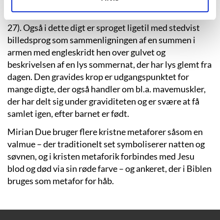
nattehimlen/ og som holder nætterne halvt vågne/
som søvnmanglens væskende øjne næsten græder” (s.
27). Også i dette digt er sproget ligetil med stedvist
billedsprog som sammenligningen af en summen i
armen med engleskridt hen over gulvet og
beskrivelsen af en lys sommernat, der har lys glemt fra
dagen. Den gravides krop er udgangspunktet for
mange digte, der også handler om bl.a. mavemuskler,
der har delt sig under graviditeten og er svære at få
samlet igen, efter barnet er født.
Mirian Due bruger flere kristne metaforer såsom en
valmue – der traditionelt set symboliserer natten og
søvnen, og i kristen metaforik forbindes med Jesu
blod og død via sin røde farve – og ankeret, der i Biblen
bruges som metafor for håb.