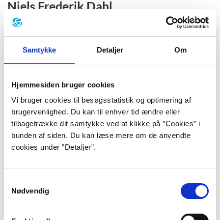
Niels Frederik Dahl
Norske Niels Fredrik Dahl knytter sine værker tæt
sammen med en vedholdende interesse for ensomhed
og alt det, vi arver fra vores forældre. I 2024 modtog
Samtykke
Detaljer
Om
han Nordisk Råds litteraturpris for den knugende
smukke ”Fars ryg” om en fars liv, før han blev far.
Hjemmesiden bruger cookies
Vi bruger cookies til besøgsstatistik og optimering af
Christina Englund
brugervenlighed. Du kan til enhver tid ændre eller
tilbagetrække dit samtykke ved at klikke på ”Cookies” i
Christina Englund dykker i sit forfatterskab dybt ned i
bunden af siden. Du kan læse mere om de anvendte
den menneskelige psyke og tager livtag med
cookies under ”Detaljer”.
smertepunkter som angst, ensomhed, tab, død og
psykisk sygdom.
Samtykkevalg
Nødvendig
David Vann