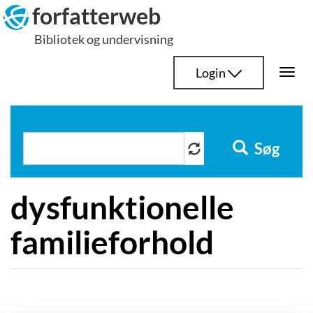
Hop
forfatterweb
til
Bibliotek og undervisning
indhold
Login
Togg
navi
Søg
dysfunktionelle
familieforhold