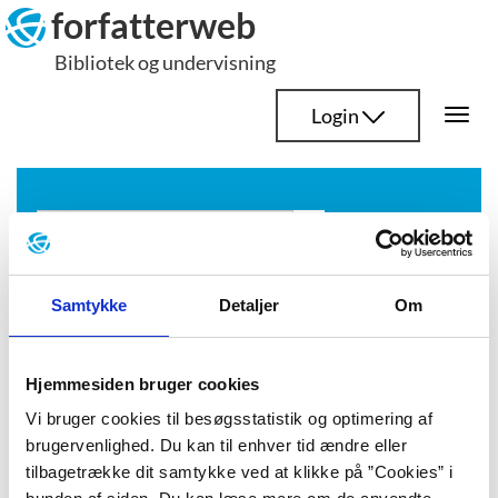
Hop
forfatterweb
til
Bibliotek og undervisning
indhold
Login
Togg
navi
Søg
Samtykke
Detaljer
Om
forskere
Hjemmesiden bruger cookies
Vi bruger cookies til besøgsstatistik og optimering af
brugervenlighed. Du kan til enhver tid ændre eller
Shekufe Tadayoni Heiberg
tilbagetrække dit samtykke ved at klikke på ”Cookies” i